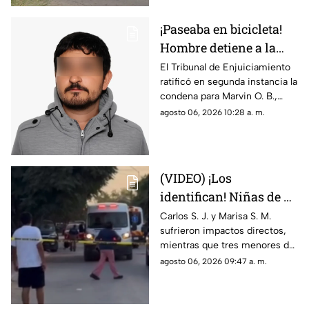
¡Paseaba en bicicleta!
Hombre detiene a la
fuerza a menor de 12
El Tribunal de Enjuiciamiento
ratificó en segunda instancia la
años y lo viola en
condena para Marvin O. B.,
Chihuahua; así logró
quien agredió a un niño de 12
agosto 06, 2026 10:28 a. m.
escapar
años en 2024; el tribunal
desechó la apelación
presentada por la defensa
(VIDEO) ¡Los
identifican! Niñas de 9
y 11 años y un
Carlos S. J. y Marisa S. M.
sufrieron impactos directos,
adolescente entre los
mientras que tres menores de
heridos de gravedad en
14, 11 y 9 años resultaron
agosto 06, 2026 09:47 a. m.
el ataque de esta
heridos por esquirlas;
mañana
autoridades buscan a Abraham
B., quien cuenta con