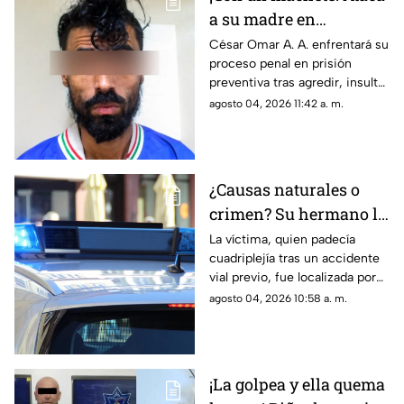
a su madre en
Chihuahua; la amenazó
César Omar A. A. enfrentará su
proceso penal en prisión
por no despertarlo para
preventiva tras agredir, insultar
ir a trabajar
y amenazar de muerte a su
agosto 04, 2026 11:42 a. m.
progenitora en la colonia
Héroes de la Revolución de
Parral, Chihuahua
¿Causas naturales o
crimen? Su hermano la
encuentra MUERTA,
La víctima, quien padecía
cuadriplejía tras un accidente
pero la postura de su
vial previo, fue localizada por
cuerpo desata
su hermano; las autoridades
agosto 04, 2026 10:58 a. m.
sospechas
descartarán si se trató de una
causa natural o un hecho
delictivo
¡La golpea y ella quema