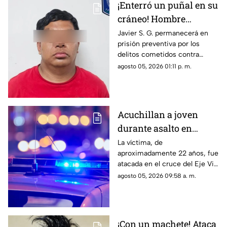
¡Enterró un puñal en su
cráneo! Hombre
secuestra y tortura
Javier S. G. permanecerá en
prisión preventiva por los
atrozmente a cuatro;
delitos cometidos contra
asesinan a uno en
cuatro personas en diciembre
agosto 05, 2026 01:11 p. m.
Riberas del Bravo
de 2025; una de las víctimas
perdió la vida a causa de la
agresión directa en la cabeza
Acuchillan a joven
durante asalto en
estación de transporte
La víctima, de
aproximadamente 22 años, fue
público en Eje Vial
atacada en el cruce del Eje Vial
Juan Gabriel y calzada
agosto 05, 2026 09:58 a. m.
Sanders; paramédicos lo
trasladaron de emergencia a
un hospital
¡Con un machete! Ataca