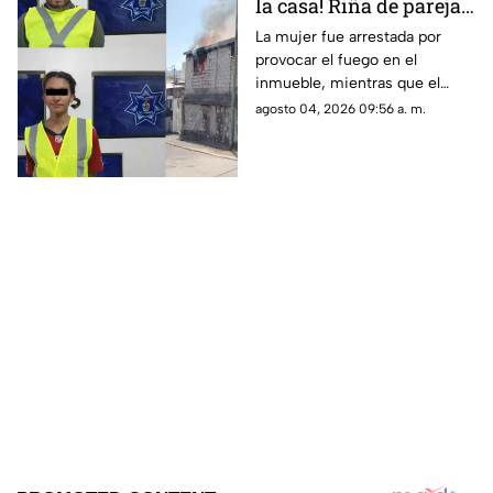
la casa! Riña de pareja
termina en incendio
La mujer fue arrestada por
provocar el fuego en el
total de vivienda en
inmueble, mientras que el
Ciudad Juárez
hombre fue detenido por
agosto 04, 2026 09:56 a. m.
violencia familiar tras agredirla
físicamente durante una
discusión.