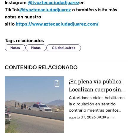
Instagram
@tvaztecaciudadjuarez
en
TikTok
@tvaztecaciudadjuarez
o también visita más
notas en nuestro
sitio
https://www.aztecaciudadjuarez.com/
Tags relacionados
Notas
Notas
Ciudad Juárez
CONTENIDO RELACIONADO
¡En plena vía pública!
Localizan cuerpo sin
vida en Camino Real;
Autoridades viales habilitaron
la circulación en sentido
desvían tráfico
contrario mientras peritos
procesan la escena; solicitan
agosto 07, 2026 09:39 a. m.
extremar precauciones al
transitar por el sector