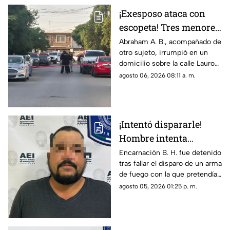
antecedentes de agresión
¡Exesposo ataca con
familiar.
escopeta! Tres menores
y una pareja resultan
Abraham A. B., acompañado de
otro sujeto, irrumpió en un
gravemente heridos en
domicilio sobre la calle Lauro
Ciudad Juárez
de Uranga; paramédicos
agosto 06, 2026 08:11 a. m.
atendieron a las cinco víctimas
por heridas de esquirlas.
¡Intentó dispararle!
Hombre intenta
asesinar a su esposa y
Encarnación B. H. fue detenido
tras fallar el disparo de un arma
la asfixia en
de fuego con la que pretendía
Chihuahua
privar de la vida a su pareja en
agosto 05, 2026 01:25 p. m.
el Rancho Los Mexicanos