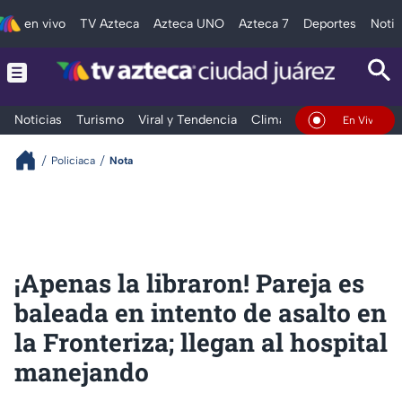
en vivo
TV Azteca
Azteca UNO
Azteca 7
Deportes
Notic
Noticias
Turismo
Viral y Tendencia
Clima
Deportes
Espec
En Vivo
Policiaca
Nota
¡Apenas la libraron! Pareja es
baleada en intento de asalto en
la Fronteriza; llegan al hospital
manejando