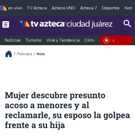
en vivo
TV Azteca
Azteca UNO
Azteca 7
Deportes
Notic
Noticias
Turismo
Viral y Tendencia
Clima
Deportes
Espec
En Vivo
Policiaca
Nota
Mujer descubre presunto
acoso a menores y al
reclamarle, su esposo la golpea
frente a su hija