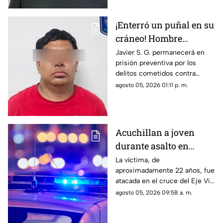
¡Enterró un puñal en su
cráneo! Hombre
secuestra y tortura
Javier S. G. permanecerá en
prisión preventiva por los
atrozmente a cuatro;
delitos cometidos contra
asesinan a uno en
cuatro personas en diciembre
agosto 05, 2026 01:11 p. m.
Riberas del Bravo
de 2025; una de las víctimas
perdió la vida a causa de la
agresión directa en la cabeza
Acuchillan a joven
durante asalto en
estación de transporte
La víctima, de
aproximadamente 22 años, fue
público en Eje Vial
atacada en el cruce del Eje Vial
Juan Gabriel y calzada
agosto 05, 2026 09:58 a. m.
Sanders; paramédicos lo
trasladaron de emergencia a
un hospital