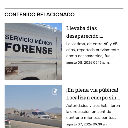
CONTENIDO RELACIONADO
Llevaba días
desaparecido:
Localizan sin vida a
La víctima, de entre 60 y 65
años, reportada previamente
adulto mayor adentro
como desaparecida, fue
de tambo adentro de
localizada en un cuarto de
agosto 08, 2026 09:16 a. m.
una casa en Ciudad
herramientas; indagan
Juárez
conflicto con un hijastro
¡En plena vía pública!
Localizan cuerpo sin
vida en Camino Real;
Autoridades viales habilitaron
la circulación en sentido
desvían tráfico
contrario mientras peritos
procesan la escena; solicitan
agosto 07, 2026 09:39 a. m.