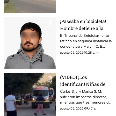
extremar precauciones al
transitar por el sector
¡Paseaba en bicicleta!
Hombre detiene a la
fuerza a menor de 12
El Tribunal de Enjuiciamiento
ratificó en segunda instancia la
años y lo viola en
condena para Marvin O. B.,
Chihuahua; así logró
quien agredió a un niño de 12
agosto 06, 2026 10:28 a. m.
escapar
años en 2024; el tribunal
desechó la apelación
presentada por la defensa
(VIDEO) ¡Los
identifican! Niñas de 9
y 11 años y un
Carlos S. J. y Marisa S. M.
sufrieron impactos directos,
adolescente entre los
mientras que tres menores de
heridos de gravedad en
14, 11 y 9 años resultaron
agosto 06, 2026 09:47 a. m.
el ataque de esta
heridos por esquirlas;