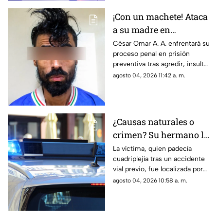
¡Con un machete! Ataca
a su madre en
Chihuahua; la amenazó
César Omar A. A. enfrentará su
proceso penal en prisión
por no despertarlo para
preventiva tras agredir, insultar
ir a trabajar
y amenazar de muerte a su
agosto 04, 2026 11:42 a. m.
progenitora en la colonia
Héroes de la Revolución de
Parral, Chihuahua
¿Causas naturales o
crimen? Su hermano la
encuentra MUERTA,
La víctima, quien padecía
cuadriplejía tras un accidente
pero la postura de su
vial previo, fue localizada por
cuerpo desata
su hermano; las autoridades
agosto 04, 2026 10:58 a. m.
sospechas
descartarán si se trató de una
causa natural o un hecho
delictivo