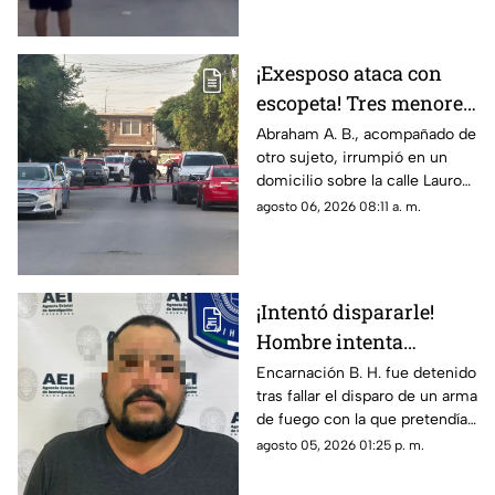
mañana
autoridades buscan a Abraham
B., quien cuenta con
antecedentes de agresión
¡Exesposo ataca con
familiar.
escopeta! Tres menores
y una pareja resultan
Abraham A. B., acompañado de
otro sujeto, irrumpió en un
gravemente heridos en
domicilio sobre la calle Lauro
Ciudad Juárez
de Uranga; paramédicos
agosto 06, 2026 08:11 a. m.
atendieron a las cinco víctimas
por heridas de esquirlas.
¡Intentó dispararle!
Hombre intenta
asesinar a su esposa y
Encarnación B. H. fue detenido
tras fallar el disparo de un arma
la asfixia en
de fuego con la que pretendía
Chihuahua
privar de la vida a su pareja en
agosto 05, 2026 01:25 p. m.
el Rancho Los Mexicanos