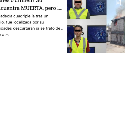
ales o crimen? Su
ncuentra MUERTA, pero la
 cuerpo desata sospechas
adecía cuadriplejía tras un
io, fue localizada por su
idades descartarán si se trató de
o un hecho delictivo
 a. m.