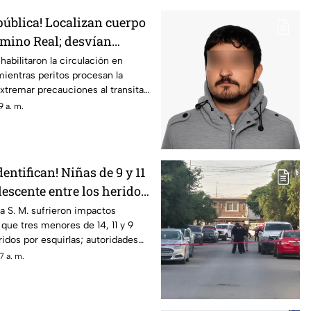
pública! Localizan cuerpo
amino Real; desvían
habilitaron la circulación en
mientras peritos procesan la
extremar precauciones al transitar
 a. m.
dentifican! Niñas de 9 y 11
escente entre los heridos
 el ataque de esta
sa S. M. sufrieron impactos
 que tres menores de 14, 11 y 9
ridos por esquirlas; autoridades
B., quien cuenta con
7 a. m.
resión familiar.