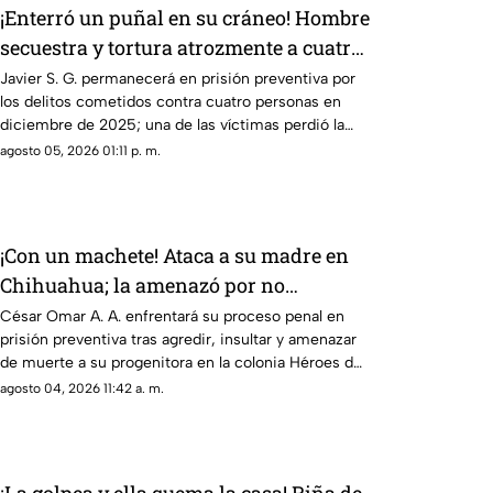
¡Enterró un puñal en su cráneo! Hombre
secuestra y tortura atrozmente a cuatro;
asesinan a uno en Riberas del Bravo
Javier S. G. permanecerá en prisión preventiva por
los delitos cometidos contra cuatro personas en
diciembre de 2025; una de las víctimas perdió la
vida a causa de la agresión directa en la cabeza
agosto 05, 2026 01:11 p. m.
¡Con un machete! Ataca a su madre en
Chihuahua; la amenazó por no
despertarlo para ir a trabajar
César Omar A. A. enfrentará su proceso penal en
prisión preventiva tras agredir, insultar y amenazar
de muerte a su progenitora en la colonia Héroes de
la Revolución de Parral, Chihuahua
agosto 04, 2026 11:42 a. m.