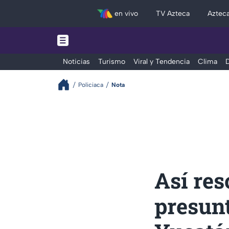
en vivo
TV Azteca
Aztec
Noticias
Turismo
Viral y Tendencia
Clima
D
Policiaca
Nota
Así res
presunt