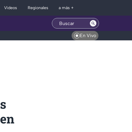
Regionales
Videos
a más +
En Vivo
as
 en