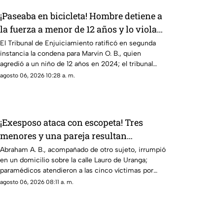
¡Paseaba en bicicleta! Hombre detiene a
la fuerza a menor de 12 años y lo viola
en Chihuahua; así logró escapar
El Tribunal de Enjuiciamiento ratificó en segunda
instancia la condena para Marvin O. B., quien
agredió a un niño de 12 años en 2024; el tribunal
desechó la apelación presentada por la defensa
agosto 06, 2026 10:28 a. m.
¡Exesposo ataca con escopeta! Tres
menores y una pareja resultan
gravemente heridos en Ciudad Juárez
Abraham A. B., acompañado de otro sujeto, irrumpió
en un domicilio sobre la calle Lauro de Uranga;
paramédicos atendieron a las cinco víctimas por
heridas de esquirlas.
agosto 06, 2026 08:11 a. m.