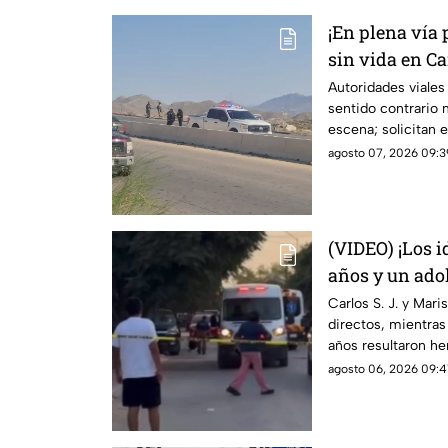
¡En plena vía 
sin vida en C
tráfico
Autoridades viales 
sentido contrario 
escena; solicitan 
por el sector
agosto 07, 2026 09:39
(VIDEO) ¡Los i
años y un adol
de gravedad en
Carlos S. J. y Mari
directos, mientras
mañana
años resultaron he
buscan a Abraham 
agosto 06, 2026 09:4
antecedentes de ag