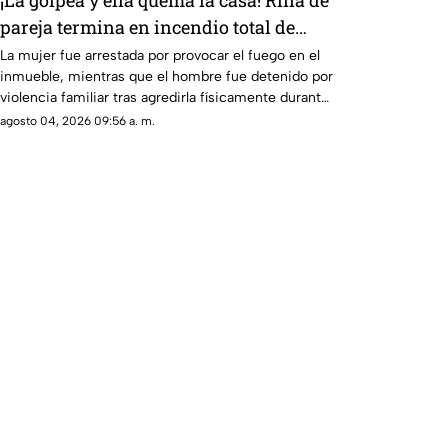
¡La golpea y ella quema la casa! Riña de
pareja termina en incendio total de
vivienda en Ciudad Juárez
La mujer fue arrestada por provocar el fuego en el
inmueble, mientras que el hombre fue detenido por
violencia familiar tras agredirla físicamente durante
una discusión.
agosto 04, 2026 09:56 a. m.