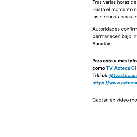
Tras varias horas d
Hasta el momento no
las circunstancias 
Autoridades confirm
permanecen bajo inv
Yucatán
.
Para esta
y más inf
como
TV Azteca Ci
TikTok
@tvaztecaci
https://www.azteca
Captan en video mom