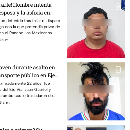
rarle! Hombre intenta
esposa y la asfixia en
ue detenido tras fallar el disparo
o con la que pretendía privar de
a en el Rancho Los Mexicanos
 p. m.
joven durante asalto en
ansporte público en Eje
roximadamente 22 años, fue
 del Eje Vial Juan Gabriel y
aramédicos lo trasladaron de
ospital
8 a. m.