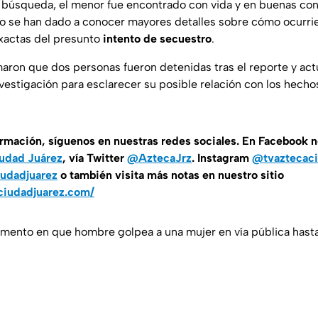
e búsqueda, el menor fue encontrado con vida y en buenas cond
 se han dado a conocer mayores detalles sobre cómo ocurrie
exactas del presunto
intento de secuestro
.
aron que dos personas fueron detenidas tras el reporte y ac
estigación para esclarecer su posible relación con los hecho
ormación, síguenos en nuestras redes sociales. En Facebook 
udad Juárez
, vía Twitter
@AztecaJrz
. Instagram
@tvaztecaci
udadjuarez
o también visita más notas en nuestro sitio
ciudadjuarez.com/
ento en que hombre golpea a una mujer en vía pública hasta 