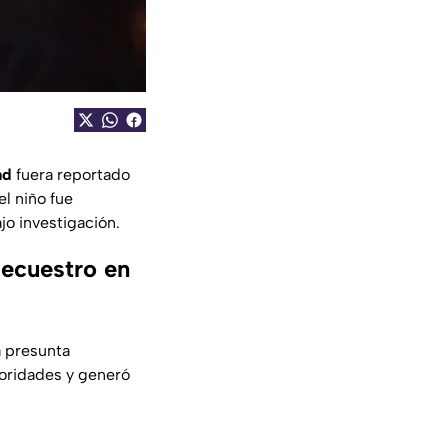
ad
fuera reportado
l niño fue
jo investigación.
ecuestro en
a presunta
utoridades y generó