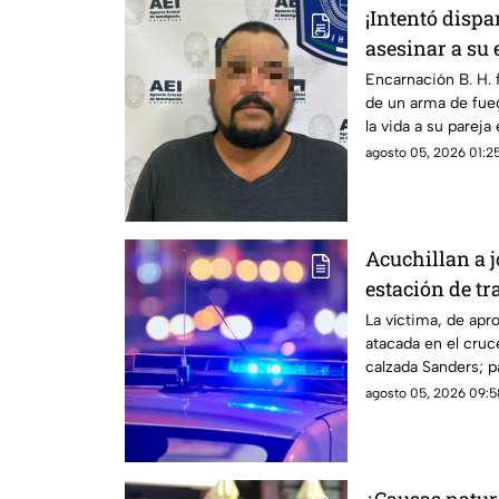
¡Intentó dispa
asesinar a su 
Chihuahua
Encarnación B. H. f
de un arma de fueg
la vida a su parej
agosto 05, 2026 01:25
Acuchillan a 
estación de tr
Vial
La víctima, de ap
atacada en el cruce
calzada Sanders; p
emergencia a un h
agosto 05, 2026 09:5