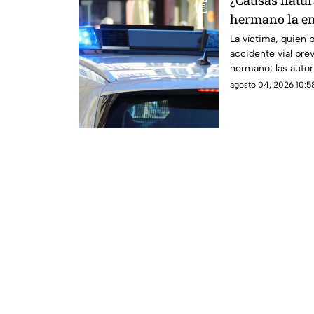
¿Causas natur
hermano la e
postura de su
La víctima, quien p
accidente vial prev
hermano; las autor
una causa natural 
agosto 04, 2026 10:58