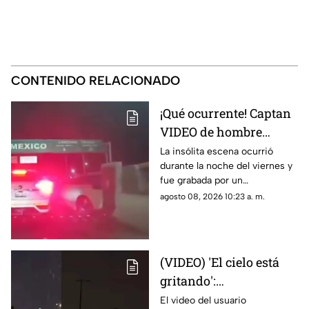
CONTENIDO RELACIONADO
¡Qué ocurrente! Captan
VIDEO de hombre
gateando sobre el
La insólita escena ocurrió
durante la noche del viernes y
puente libre para
fue grabada por un
intentar cruzar a
automovilista que transitaba
agosto 08, 2026 10:23 a. m.
Estados Unidos
con dirección a México.
(VIDEO) 'El cielo está
gritando':
Impresionante sonido
El video del usuario