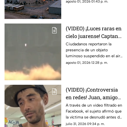
quemaduras internas que
agosto 01, 2026 01:43 p. m.
maquiladora en Ciudad
sufrió un trabajador tras la falla
Juárez
en las calderas de la
maquiladora
(VIDEO) ¡Luces raras en
cielo juarense! Captan
luz de extraña forma
Ciudadanos reportaron la
presencia de un objeto
que asemeja un OVNI
luminoso suspendido en el aire
que no coincidía con drones ni
agosto 01, 2026 12:28 p. m.
aeronaves convencionales,
desatando teorías sobre un
fenómeno OVNI.
(VIDEO) ¡Controversia
en redes! Juan, amigo
de José Bélico, habría
A través de un video filtrado en
Facebook, el sujeto afirmó que
movido un cadáver que
la víctima se desnudó antes de
cayó en su dique
caer y justificó haber movido
julio 31, 2026 09:34 p. m.