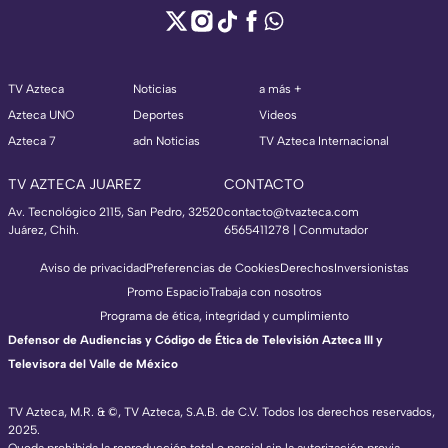
TV Azteca
Noticias
a más +
Azteca UNO
Deportes
Videos
Azteca 7
adn Noticias
TV Azteca Internacional
TV AZTECA JUAREZ
CONTACTO
Av. Tecnológico 2115, San Pedro, 32520
contacto@tvazteca.com
Juárez, Chih.
6565411278 | Conmutador
Aviso de privacidad
Preferencias de Cookies
Derechos
Inversionistas
Promo Espacio
Trabaja con nosotros
Programa de ética, integridad y cumplimiento
Defensor de Audiencias y Código de Ética de Televisión Azteca III y
Televisora del Valle de México
TV Azteca, M.R. & ©, TV Azteca, S.A.B. de C.V. Todos los derechos reservados,
2025.
Queda prohibida la reproducción total o parcial sin la autorización previa,