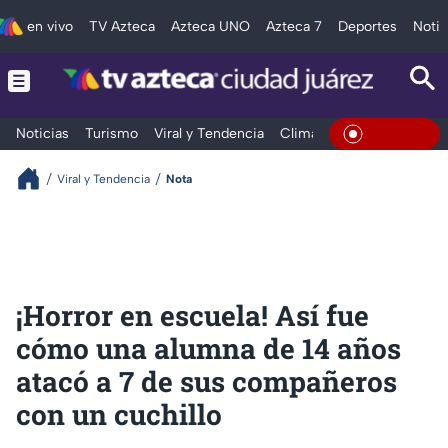
en vivo
TV Azteca
Azteca UNO
Azteca 7
Deportes
Notic
Noticias
Turismo
Viral y Tendencia
Clima
Deportes
Espec
En Vivo
Viral y Tendencia
Nota
¡Horror en escuela! Así fue
cómo una alumna de 14 años
atacó a 7 de sus compañeros
con un cuchillo