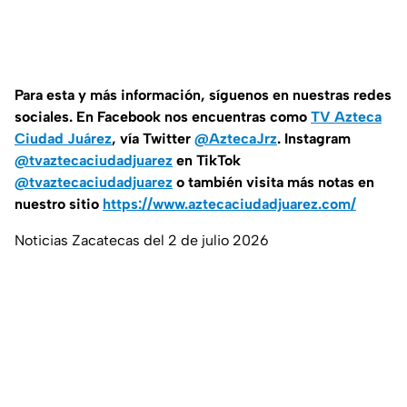
Para esta
y más información, síguenos en nuestras redes
sociales. En Facebook nos encuentras como
TV Azteca
Ciudad Juárez
, vía Twitter
@AztecaJrz
. Instagram
@tvaztecaciudadjuarez
en TikTok
@tvaztecaciudadjuarez
o también visita más notas en
nuestro sitio
https://www.aztecaciudadjuarez.com/
Noticias Zacatecas del 2 de julio 2026