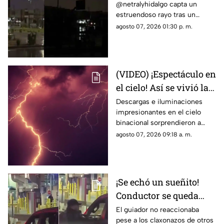
@netralyhidalgo capta un
durante un trueno en
estruendoso rayo tras un
Ciudad Juárez causa
momento de calma,
agosto 07, 2026 01:30 p. m.
asombro
generando miles de
reacciones en redes sociales
(VIDEO) ¡Espectáculo en
el cielo! Así se vivió la
tormenta eléctrica de
Descargas e iluminaciones
impresionantes en el cielo
este jueves en Ciudad
binacional sorprendieron a
Juárez
residentes de Ciudad Juárez y
agosto 07, 2026 09:18 a. m.
El Paso durante la noche del
jueves.
¡Se echó un sueñito!
Conductor se queda
dormido en la fila del
El guiador no reaccionaba
pese a los claxonazos de otros
puente libre y se