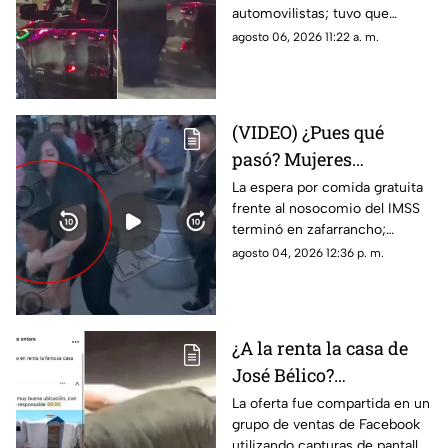
automovilistas; tuvo que
viraliza en Ciudad
intervenir un agente de CBP
agosto 06, 2026 11:22 a. m.
Juárez
para despertarlo y liberar el
flujo vehicular
(VIDEO) ¿Pues qué
pasó? Mujeres
protagonizan peculiar
La espera por comida gratuita
frente al nosocomio del IMSS
riña con jalones de
terminó en zafarrancho;
cabello en fila de
testigos tuvieron que
agosto 04, 2026 12:36 p. m.
burritos y desatan
intervenir para separar a las
comentarios en redes
involucradas.
¿A la renta la casa de
José Bélico?
Publicación en redes
La oferta fue compartida en un
grupo de ventas de Facebook
desata diversas
utilizando capturas de pantalla