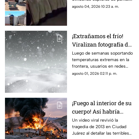
opiniones en Ciudad
tomadas del canal Unique
agosto 04, 2026 10:23 a. m.
Juárez
Hunter, desatando cientos de
burlas entre usuarios locales.
¡Extrañamos el frío!
Viralizan fotografía del
Cerro de la Biblia con
Luego de semanas soportando
temperaturas extremas en la
nieve tras días con más
frontera, usuarios en redes
de 40 grados en Juárez
sociales añoran las nevadas de
agosto 01, 2026 02:11 p. m.
invierno mientras esperan el
descenso del termómetro
¡Fuego al interior de su
cuerpo! Así habría
muerto una de las
Un video viral revivió la
tragedia de 2013 en Ciudad
víctimas de la
Juárez al detallar las terribles
explosión de una