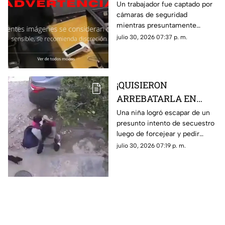
ataque de su empleado
Un trabajador fue captado por
cámaras de seguridad
por no pagarle
mientras presuntamente
liquiación
golpeaba a su jefa en repetidas
julio 30, 2026 07:37 p. m.
ocasiones tras una discusión
relacionada con su liquidación
¡QUISIERON
ARREBATARLA EN
SEGUNDOS! Niña
Una niña logró escapar de un
presunto intento de secuestro
escapa de presunto
luego de forcejear y pedir
intento de secuestro;
ayuda a gritos cuando una
julio 30, 2026 07:19 p. m.
este es el VIDEO
mujer intentó subirla a un
automóvil