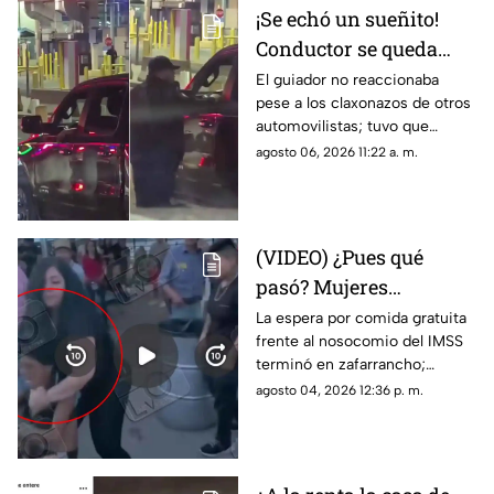
¡Se echó un sueñito!
Conductor se queda
dormido en la fila del
El guiador no reaccionaba
pese a los claxonazos de otros
puente libre y se
automovilistas; tuvo que
viraliza en Ciudad
intervenir un agente de CBP
agosto 06, 2026 11:22 a. m.
Juárez
para despertarlo y liberar el
flujo vehicular
(VIDEO) ¿Pues qué
pasó? Mujeres
protagonizan peculiar
La espera por comida gratuita
frente al nosocomio del IMSS
riña con jalones de
terminó en zafarrancho;
cabello en fila de
testigos tuvieron que
agosto 04, 2026 12:36 p. m.
burritos y desatan
intervenir para separar a las
comentarios en redes
involucradas.