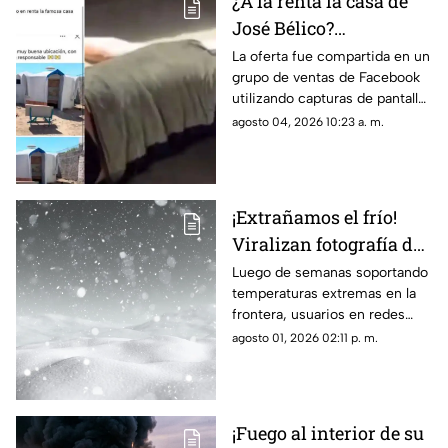
¿A la renta la casa de
José Bélico?
Publicación en redes
La oferta fue compartida en un
grupo de ventas de Facebook
desata diversas
utilizando capturas de pantalla
opiniones en Ciudad
tomadas del canal Unique
agosto 04, 2026 10:23 a. m.
Juárez
Hunter, desatando cientos de
burlas entre usuarios locales.
¡Extrañamos el frío!
Viralizan fotografía del
Cerro de la Biblia con
Luego de semanas soportando
temperaturas extremas en la
nieve tras días con más
frontera, usuarios en redes
de 40 grados en Juárez
sociales añoran las nevadas de
agosto 01, 2026 02:11 p. m.
invierno mientras esperan el
descenso del termómetro
¡Fuego al interior de su