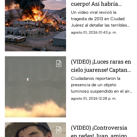
cuerpo! Así habría
muerto una de las
Un video viral revivió la
tragedia de 2013 en Ciudad
víctimas de la
Juárez al detallar las terribles
explosión de una
quemaduras internas que
agosto 01, 2026 01:43 p. m.
maquiladora en Ciudad
sufrió un trabajador tras la falla
Juárez
en las calderas de la
maquiladora
(VIDEO) ¡Luces raras en
cielo juarense! Captan
luz de extraña forma
Ciudadanos reportaron la
presencia de un objeto
que asemeja un OVNI
luminoso suspendido en el aire
que no coincidía con drones ni
agosto 01, 2026 12:28 p. m.
aeronaves convencionales,
desatando teorías sobre un
fenómeno OVNI.
(VIDEO) ¡Controversia
en redes! Juan, amigo