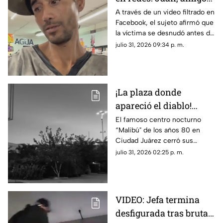
de José Bélico, habría
A través de un video filtrado en
Facebook, el sujeto afirmó que
movido un cadáver que
la víctima se desnudó antes de
cayó en su dique
caer y justificó haber movido
julio 31, 2026 09:34 p. m.
el cadáver para evitar que lo
alcanzara el agua.
¡La plaza donde
apareció el diablo!
Aseguran que hombre
El famoso centro nocturno
“Malibú" de los años 80 en
con patas de cabra se
Ciudad Juárez cerró sus
apareció en lo que hoy
puertas tras una terrorífica
julio 31, 2026 02:25 p. m.
es conocida tienda en
aparición y un incendio
Juárez
posterior; hoy el sitio alberga la
plaza de Soriana San Lorenzo
VIDEO: Jefa termina
desfigurada tras brutal