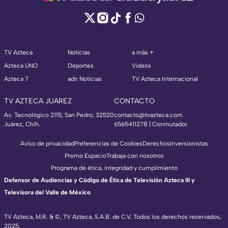
TV Azteca
Noticias
a más +
Azteca UNO
Deportes
Videos
Azteca 7
adn Noticias
TV Azteca Internacional
TV AZTECA JUAREZ
CONTACTO
Av. Tecnológico 2115, San Pedro, 32520
contacto@tvazteca.com
Juárez, Chih.
6565411278 | Conmutador
Aviso de privacidad
Preferencias de Cookies
Derechos
Inversionistas
Promo Espacio
Trabaja con nosotros
Programa de ética, integridad y cumplimiento
Defensor de Audiencias y Código de Ética de Televisión Azteca III y
Televisora del Valle de México
TV Azteca, M.R. & ©, TV Azteca, S.A.B. de C.V. Todos los derechos reservados,
2025.