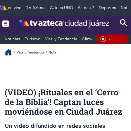
en vivo
TV Azteca
Azteca UNO
Azteca 7
Deportes
Notic
Noticias
Turismo
Viral y Tendencia
Clima
Deportes
Espec
En Vivo
Viral y Tendencia
Nota
(VIDEO) ¡Rituales en el ‘Cerro
de la Biblia’! Captan luces
moviéndose en Ciudad Juárez
Un video difundido en redes sociales