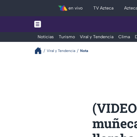
en vivo
TV Azteca
Aztec
Noticias
Turismo
Viral y Tendencia
Clima
D
Viral y Tendencia
Nota
(VIDEO)
muñeca