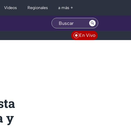
Regionales
Videos
a más +
En Vivo
sta
a y