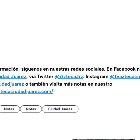
ormación, síguenos en nuestras redes sociales. En Facebook 
udad Juárez
, vía Twitter
@AztecaJrz
. Instagram
@tvaztecaci
udadjuarez
o también visita más notas en nuestro
ztecaciudadjuarez.com/
Notas
Notas
Ciudad Juárez