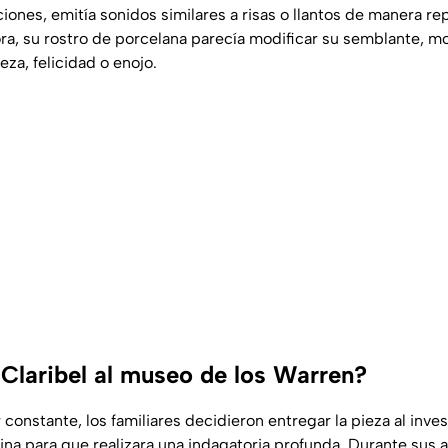
aciones, emitía sonidos similares a risas o llantos de manera re
a, su rostro de porcelana parecía modificar su semblante, m
eza, felicidad o enojo.
Claribel al museo de los Warren?
constante, los familiares decidieron entregar la pieza al inve
a para que realizara una indagatoria profunda. Durante sus an