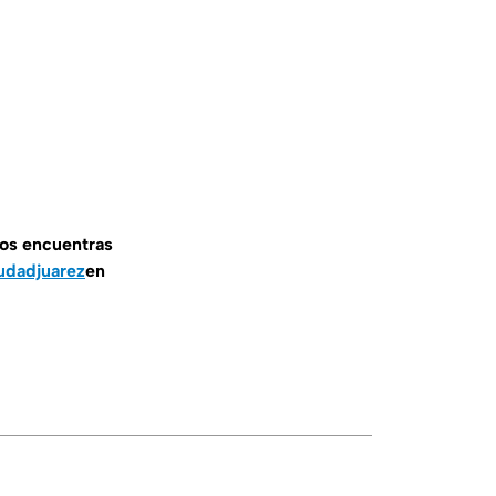
nos encuentras
udadjuarez
en