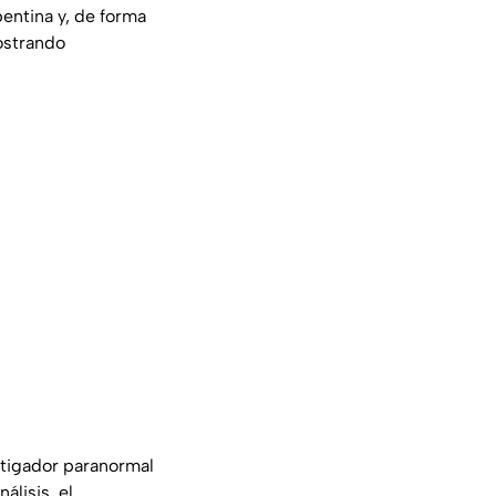
pentina y, de forma
ostrando
stigador paranormal
álisis, el