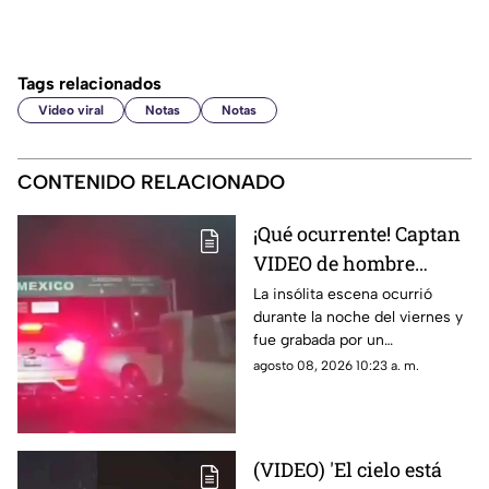
Tags relacionados
Video viral
Notas
Notas
CONTENIDO RELACIONADO
¡Qué ocurrente! Captan
VIDEO de hombre
gateando sobre el
La insólita escena ocurrió
durante la noche del viernes y
puente libre para
fue grabada por un
intentar cruzar a
automovilista que transitaba
agosto 08, 2026 10:23 a. m.
Estados Unidos
con dirección a México.
(VIDEO) 'El cielo está