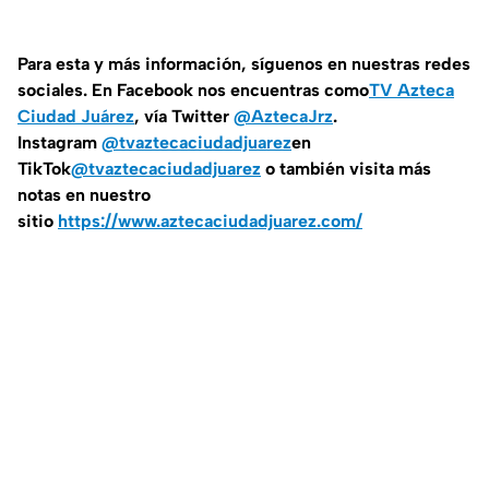
Para esta y más información, síguenos en nuestras redes
sociales. En Facebook nos encuentras como
TV Azteca
Ciudad Juárez
, vía Twitter
@AztecaJrz
.
Instagram
@tvaztecaciudadjuarez
en
TikTok
@tvaztecaciudadjuarez
o también visita más
notas en nuestro
sitio
https://www.aztecaciudadjuarez.com/