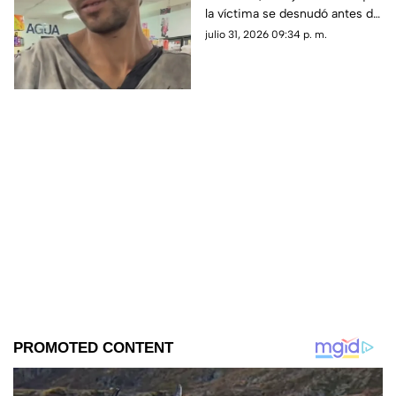
la víctima se desnudó antes de
cayó en su dique
caer y justificó haber movido
julio 31, 2026 09:34 p. m.
el cadáver para evitar que lo
alcanzara el agua.