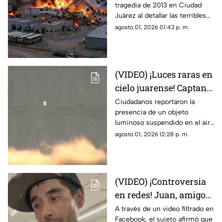
tragedia de 2013 en Ciudad
víctimas de la
Juárez al detallar las terribles
explosión de una
quemaduras internas que
agosto 01, 2026 01:43 p. m.
maquiladora en Ciudad
sufrió un trabajador tras la falla
Juárez
en las calderas de la
maquiladora
(VIDEO) ¡Luces raras en
cielo juarense! Captan
luz de extraña forma
Ciudadanos reportaron la
presencia de un objeto
que asemeja un OVNI
luminoso suspendido en el aire
que no coincidía con drones ni
agosto 01, 2026 12:28 p. m.
aeronaves convencionales,
desatando teorías sobre un
fenómeno OVNI.
(VIDEO) ¡Controversia
en redes! Juan, amigo
de José Bélico, habría
A través de un video filtrado en
Facebook, el sujeto afirmó que
movido un cadáver que