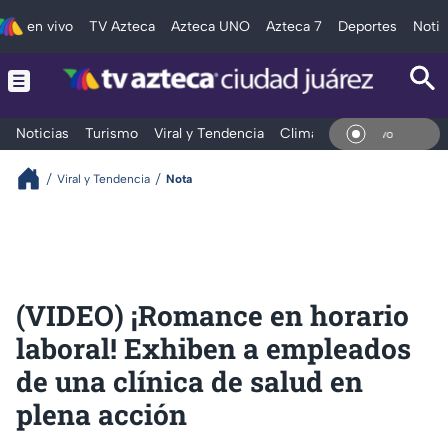
en vivo
TV Azteca
Azteca UNO
Azteca 7
Deportes
Notic
Noticias
Turismo
Viral y Tendencia
Clima
Deportes
Espec
En Vi
Viral y Tendencia
Nota
(VIDEO) ¡Romance en horario
laboral! Exhiben a empleados
de una clínica de salud en
plena acción