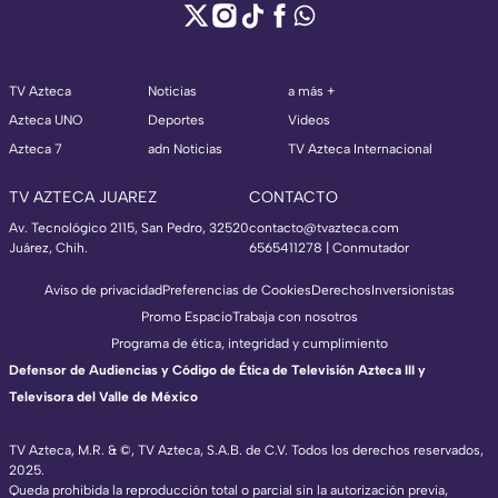
TV Azteca
Noticias
a más +
Azteca UNO
Deportes
Videos
Azteca 7
adn Noticias
TV Azteca Internacional
TV AZTECA JUAREZ
CONTACTO
Av. Tecnológico 2115, San Pedro, 32520
contacto@tvazteca.com
Juárez, Chih.
6565411278 | Conmutador
Aviso de privacidad
Preferencias de Cookies
Derechos
Inversionistas
Promo Espacio
Trabaja con nosotros
Programa de ética, integridad y cumplimiento
Defensor de Audiencias y Código de Ética de Televisión Azteca III y
Televisora del Valle de México
TV Azteca, M.R. & ©, TV Azteca, S.A.B. de C.V. Todos los derechos reservados,
2025.
Queda prohibida la reproducción total o parcial sin la autorización previa,