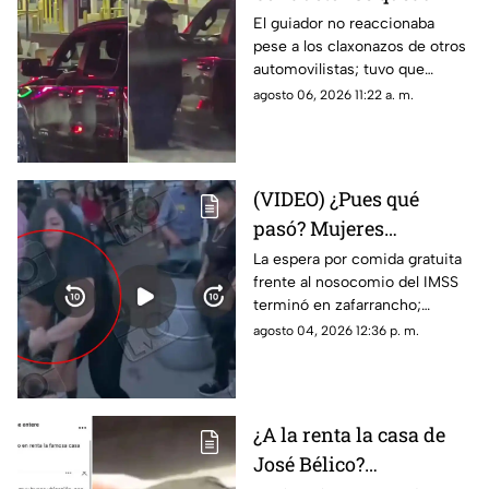
dormido en la fila del
El guiador no reaccionaba
pese a los claxonazos de otros
puente libre y se
automovilistas; tuvo que
viraliza en Ciudad
intervenir un agente de CBP
agosto 06, 2026 11:22 a. m.
Juárez
para despertarlo y liberar el
flujo vehicular
(VIDEO) ¿Pues qué
pasó? Mujeres
protagonizan peculiar
La espera por comida gratuita
frente al nosocomio del IMSS
riña con jalones de
terminó en zafarrancho;
cabello en fila de
testigos tuvieron que
agosto 04, 2026 12:36 p. m.
burritos y desatan
intervenir para separar a las
comentarios en redes
involucradas.
¿A la renta la casa de
José Bélico?