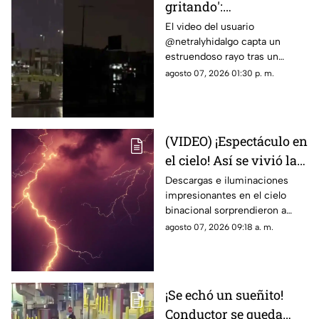
gritando':
Impresionante sonido
El video del usuario
@netralyhidalgo capta un
durante un trueno en
estruendoso rayo tras un
Ciudad Juárez causa
momento de calma,
agosto 07, 2026 01:30 p. m.
asombro
generando miles de
reacciones en redes sociales
(VIDEO) ¡Espectáculo en
el cielo! Así se vivió la
tormenta eléctrica de
Descargas e iluminaciones
impresionantes en el cielo
este jueves en Ciudad
binacional sorprendieron a
Juárez
residentes de Ciudad Juárez y
agosto 07, 2026 09:18 a. m.
El Paso durante la noche del
jueves.
¡Se echó un sueñito!
Conductor se queda