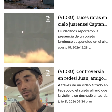
Juárez
en las calderas de la
maquiladora
(VIDEO) ¡Luces raras en
cielo juarense! Captan
luz de extraña forma
Ciudadanos reportaron la
presencia de un objeto
que asemeja un OVNI
luminoso suspendido en el aire
que no coincidía con drones ni
agosto 01, 2026 12:28 p. m.
aeronaves convencionales,
desatando teorías sobre un
fenómeno OVNI.
(VIDEO) ¡Controversia
en redes! Juan, amigo
de José Bélico, habría
A través de un video filtrado en
Facebook, el sujeto afirmó que
movido un cadáver que
la víctima se desnudó antes de
cayó en su dique
caer y justificó haber movido
julio 31, 2026 09:34 p. m.
el cadáver para evitar que lo
alcanzara el agua.