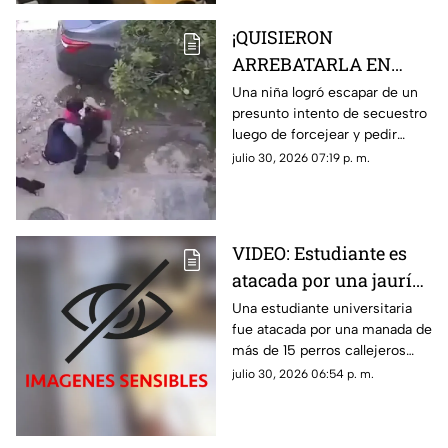
¡QUISIERON
ARREBATARLA EN
SEGUNDOS! Niña
Una niña logró escapar de un
presunto intento de secuestro
escapa de presunto
luego de forcejear y pedir
intento de secuestro;
ayuda a gritos cuando una
julio 30, 2026 07:19 p. m.
este es el VIDEO
mujer intentó subirla a un
automóvil
VIDEO: Estudiante es
atacada por una jauría
de perros mientras
Una estudiante universitaria
fue atacada por una manada de
regresaba sola a su
más de 15 perros callejeros
casa
mientras regresaba sola a su
julio 30, 2026 06:54 p. m.
casa