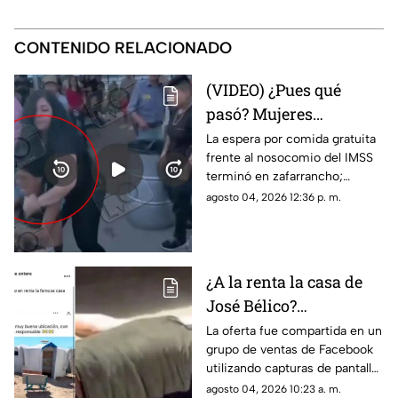
CONTENIDO RELACIONADO
(VIDEO) ¿Pues qué
pasó? Mujeres
protagonizan peculiar
La espera por comida gratuita
frente al nosocomio del IMSS
riña con jalones de
terminó en zafarrancho;
cabello en fila de
testigos tuvieron que
agosto 04, 2026 12:36 p. m.
burritos y desatan
intervenir para separar a las
comentarios en redes
involucradas.
¿A la renta la casa de
José Bélico?
Publicación en redes
La oferta fue compartida en un
grupo de ventas de Facebook
desata diversas
utilizando capturas de pantalla
opiniones en Ciudad
tomadas del canal Unique
agosto 04, 2026 10:23 a. m.