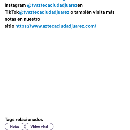
Instagram
@tvaztecaciudadjuarez
en
TikTok
@tvaztecaciudadjuarez
o también visita más
notas en nuestro
sitio
https://www.aztecaciudadjuarez.com/
Tags relacionados
Notas
Video viral