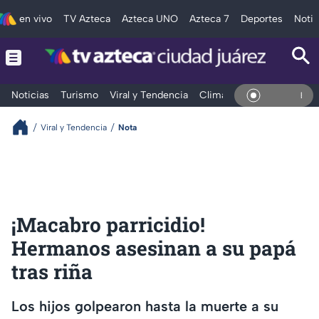
en vivo
TV Azteca
Azteca UNO
Azteca 7
Deportes
Notic
Noticias
Turismo
Viral y Tendencia
Clima
Deportes
Espec
En Vivo
Viral y Tendencia
Nota
¡Macabro parricidio!
Hermanos asesinan a su papá
tras riña
Los hijos golpearon hasta la muerte a su