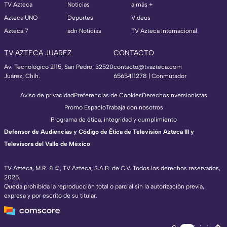
TV Azteca
Noticias
a más +
Azteca UNO
Deportes
Videos
Azteca 7
adn Noticias
TV Azteca Internacional
TV AZTECA JUAREZ
CONTACTO
Av. Tecnológico 2115, San Pedro, 32520
contacto@tvazteca.com
Juárez, Chih.
6565411278 | Conmutador
Aviso de privacidad
Preferencias de Cookies
Derechos
Inversionistas
Promo Espacio
Trabaja con nosotros
Programa de ética, integridad y cumplimiento
Defensor de Audiencias y Código de Ética de Televisión Azteca III y
Televisora del Valle de México
TV Azteca, M.R. & ©, TV Azteca, S.A.B. de C.V. Todos los derechos reservados,
2025.
Queda prohibida la reproducción total o parcial sin la autorización previa,
expresa y por escrito de su titular.