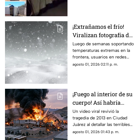
Juárez
Hunter, desatando cientos de
burlas entre usuarios locales.
¡Extrañamos el frío!
Viralizan fotografía del
Cerro de la Biblia con
Luego de semanas soportando
temperaturas extremas en la
nieve tras días con más
frontera, usuarios en redes
de 40 grados en Juárez
sociales añoran las nevadas de
agosto 01, 2026 02:11 p. m.
invierno mientras esperan el
descenso del termómetro
¡Fuego al interior de su
cuerpo! Así habría
muerto una de las
Un video viral revivió la
tragedia de 2013 en Ciudad
víctimas de la
Juárez al detallar las terribles
explosión de una
quemaduras internas que
agosto 01, 2026 01:43 p. m.
maquiladora en Ciudad
sufrió un trabajador tras la falla