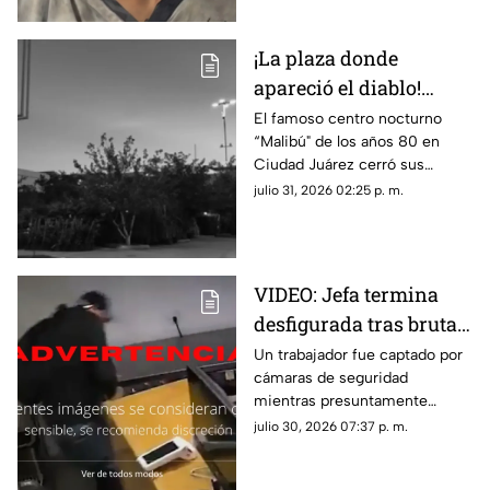
¡La plaza donde
apareció el diablo!
Aseguran que hombre
El famoso centro nocturno
“Malibú" de los años 80 en
con patas de cabra se
Ciudad Juárez cerró sus
apareció en lo que hoy
puertas tras una terrorífica
julio 31, 2026 02:25 p. m.
es conocida tienda en
aparición y un incendio
Juárez
posterior; hoy el sitio alberga la
plaza de Soriana San Lorenzo
VIDEO: Jefa termina
desfigurada tras brutal
ataque de su empleado
Un trabajador fue captado por
cámaras de seguridad
por no pagarle
mientras presuntamente
liquiación
golpeaba a su jefa en repetidas
julio 30, 2026 07:37 p. m.
ocasiones tras una discusión
relacionada con su liquidación