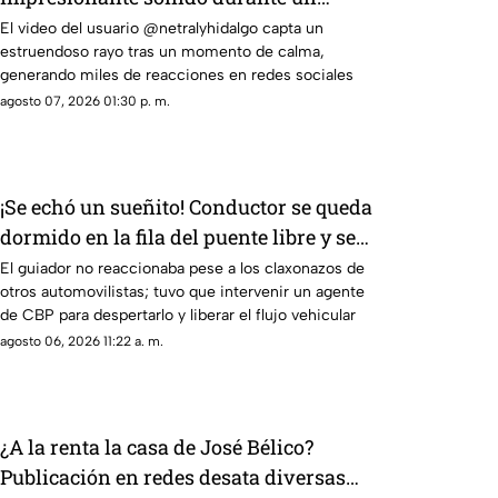
trueno en Ciudad Juárez causa
El video del usuario @netralyhidalgo capta un
estruendoso rayo tras un momento de calma,
asombro
generando miles de reacciones en redes sociales
agosto 07, 2026 01:30 p. m.
¡Se echó un sueñito! Conductor se queda
dormido en la fila del puente libre y se
viraliza en Ciudad Juárez
El guiador no reaccionaba pese a los claxonazos de
otros automovilistas; tuvo que intervenir un agente
de CBP para despertarlo y liberar el flujo vehicular
agosto 06, 2026 11:22 a. m.
¿A la renta la casa de José Bélico?
Publicación en redes desata diversas