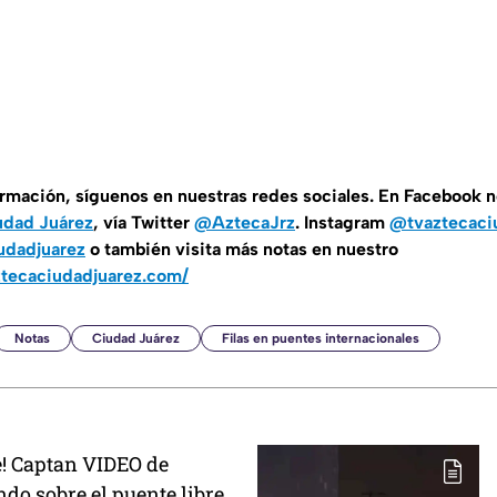
ormación, síguenos en nuestras redes sociales. En Facebook 
udad Juárez
, vía Twitter
@AztecaJrz
. Instagram
@tvaztecaci
udadjuarez
o también visita más notas en nuestro
ztecaciudadjuarez.com/
Notas
Ciudad Juárez
Filas en puentes internacionales
e! Captan VIDEO de
do sobre el puente libre