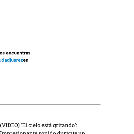
nos encuentras
udadjuarez
en
(VIDEO) 'El cielo está gritando':
Impresionante sonido durante un