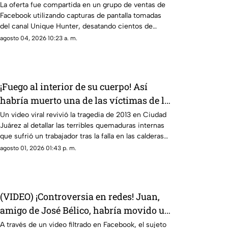
opiniones en Ciudad Juárez
La oferta fue compartida en un grupo de ventas de
Facebook utilizando capturas de pantalla tomadas
del canal Unique Hunter, desatando cientos de
burlas entre usuarios locales.
agosto 04, 2026 10:23 a. m.
¡Fuego al interior de su cuerpo! Así
habría muerto una de las víctimas de la
explosión de una maquiladora en
Un video viral revivió la tragedia de 2013 en Ciudad
Juárez al detallar las terribles quemaduras internas
Ciudad Juárez
que sufrió un trabajador tras la falla en las calderas
de la maquiladora
agosto 01, 2026 01:43 p. m.
(VIDEO) ¡Controversia en redes! Juan,
amigo de José Bélico, habría movido un
cadáver que cayó en su dique
A través de un video filtrado en Facebook, el sujeto