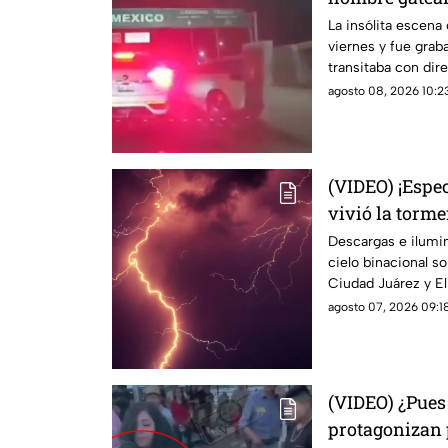
para intentar
La insólita escena
viernes y fue grab
transitaba con dir
agosto 08, 2026 10:23
(VIDEO) ¡Espec
vivió la torme
jueves en Ciu
Descargas e ilumi
cielo binacional s
Ciudad Juárez y El
agosto 07, 2026 09:18
(VIDEO) ¿Pues
protagonizan 