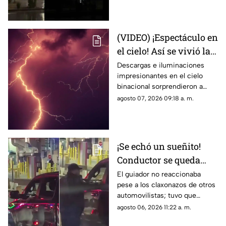
reacciones en redes sociales
(VIDEO) ¡Espectáculo en
el cielo! Así se vivió la
tormenta eléctrica de
Descargas e iluminaciones
impresionantes en el cielo
este jueves en Ciudad
binacional sorprendieron a
Juárez
residentes de Ciudad Juárez y
agosto 07, 2026 09:18 a. m.
El Paso durante la noche del
jueves.
¡Se echó un sueñito!
Conductor se queda
dormido en la fila del
El guiador no reaccionaba
pese a los claxonazos de otros
puente libre y se
automovilistas; tuvo que
viraliza en Ciudad
intervenir un agente de CBP
agosto 06, 2026 11:22 a. m.
Juárez
para despertarlo y liberar el