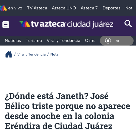
en vivo
TV Azteca
Azteca UNO
Azteca 7
Deportes
Notic
Noticias
Turismo
Viral y Tendencia
Clima
Deportes
Espec
En Vi
Viral y Tendencia
Nota
¿Dónde está Janeth? José
Bélico triste porque no aparece
desde anoche en la colonia
Eréndira de Ciudad Juárez