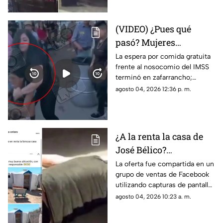
flujo vehicular
(VIDEO) ¿Pues qué
pasó? Mujeres
protagonizan peculiar
La espera por comida gratuita
frente al nosocomio del IMSS
riña con jalones de
terminó en zafarrancho;
cabello en fila de
testigos tuvieron que
agosto 04, 2026 12:36 p. m.
burritos y desatan
intervenir para separar a las
comentarios en redes
involucradas.
¿A la renta la casa de
José Bélico?
Publicación en redes
La oferta fue compartida en un
grupo de ventas de Facebook
desata diversas
utilizando capturas de pantalla
opiniones en Ciudad
tomadas del canal Unique
agosto 04, 2026 10:23 a. m.
Juárez
Hunter, desatando cientos de
burlas entre usuarios locales.