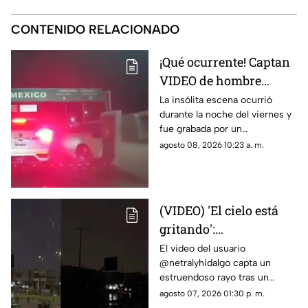
CONTENIDO RELACIONADO
¡Qué ocurrente! Captan
VIDEO de hombre
gateando sobre el
La insólita escena ocurrió
durante la noche del viernes y
puente libre para
fue grabada por un
intentar cruzar a
automovilista que transitaba
agosto 08, 2026 10:23 a. m.
Estados Unidos
con dirección a México.
(VIDEO) 'El cielo está
gritando':
Impresionante sonido
El video del usuario
@netralyhidalgo capta un
durante un trueno en
estruendoso rayo tras un
Ciudad Juárez causa
momento de calma,
agosto 07, 2026 01:30 p. m.
asombro
generando miles de