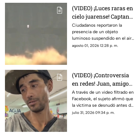
(VIDEO) ¡Luces raras en
cielo juarense! Captan
luz de extraña forma
Ciudadanos reportaron la
presencia de un objeto
que asemeja un OVNI
luminoso suspendido en el aire
que no coincidía con drones ni
agosto 01, 2026 12:28 p. m.
aeronaves convencionales,
desatando teorías sobre un
fenómeno OVNI.
(VIDEO) ¡Controversia
en redes! Juan, amigo
de José Bélico, habría
A través de un video filtrado en
Facebook, el sujeto afirmó que
movido un cadáver que
la víctima se desnudó antes de
cayó en su dique
caer y justificó haber movido
julio 31, 2026 09:34 p. m.
el cadáver para evitar que lo
alcanzara el agua.