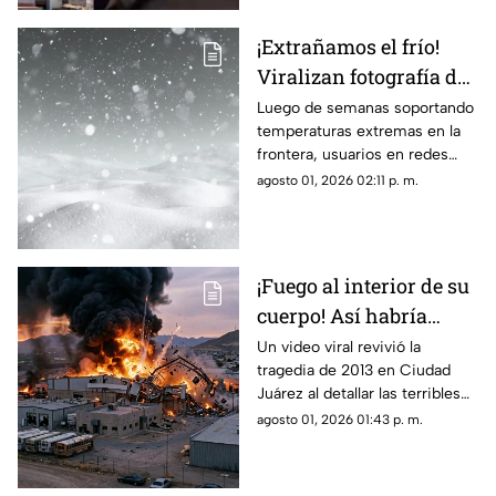
¡Extrañamos el frío!
Viralizan fotografía del
Cerro de la Biblia con
Luego de semanas soportando
temperaturas extremas en la
nieve tras días con más
frontera, usuarios en redes
de 40 grados en Juárez
sociales añoran las nevadas de
agosto 01, 2026 02:11 p. m.
invierno mientras esperan el
descenso del termómetro
¡Fuego al interior de su
cuerpo! Así habría
muerto una de las
Un video viral revivió la
tragedia de 2013 en Ciudad
víctimas de la
Juárez al detallar las terribles
explosión de una
quemaduras internas que
agosto 01, 2026 01:43 p. m.
maquiladora en Ciudad
sufrió un trabajador tras la falla
Juárez
en las calderas de la
maquiladora