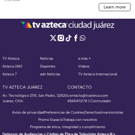
TV Azteca
Noticias
a más +
Azteca UNO
Deportes
Videos
Azteca 7
adn Noticias
TV Azteca Internacional
TV AZTECA JUAREZ
CONTACTO
Av. Tecnológico 2115, San Pedro, 32520
contacto@tvazteca.com
Juárez, Chih.
6565411278 | Conmutador
Aviso de privacidad
Preferencias de Cookies
Derechos
Inversionistas
Promo Espacio
Trabaja con nosotros
Programa de ética, integridad y cumplimiento
Defensor de Audiencias y Código de Ética de Televisión Azteca III y