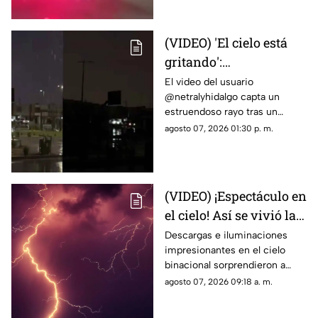
(VIDEO) 'El cielo está
gritando':
Impresionante sonido
El video del usuario
@netralyhidalgo capta un
durante un trueno en
estruendoso rayo tras un
Ciudad Juárez causa
momento de calma,
agosto 07, 2026 01:30 p. m.
asombro
generando miles de
reacciones en redes sociales
(VIDEO) ¡Espectáculo en
el cielo! Así se vivió la
tormenta eléctrica de
Descargas e iluminaciones
impresionantes en el cielo
este jueves en Ciudad
binacional sorprendieron a
Juárez
residentes de Ciudad Juárez y
agosto 07, 2026 09:18 a. m.
El Paso durante la noche del
jueves.