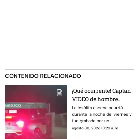
CONTENIDO RELACIONADO
¡Qué ocurrente! Captan
VIDEO de hombre
gateando sobre el
La insólita escena ocurrió
durante la noche del viernes y
puente libre para
fue grabada por un
intentar cruzar a
automovilista que transitaba
agosto 08, 2026 10:23 a. m.
Estados Unidos
con dirección a México.