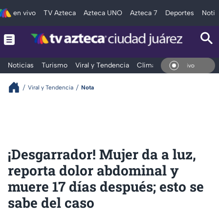
en vivo
TV Azteca
Azteca UNO
Azteca 7
Deportes
Notic
Noticias
Turismo
Viral y Tendencia
Clima
Deportes
Espec
En V
Viral y Tendencia
Nota
¡Desgarrador! Mujer da a luz,
reporta dolor abdominal y
muere 17 días después; esto se
sabe del caso