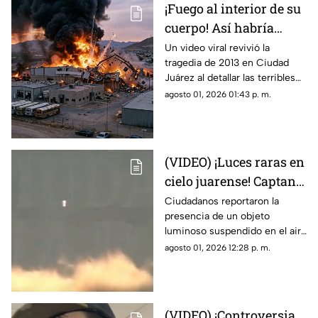
¡Fuego al interior de su
cuerpo! Así habría
muerto una de las
Un video viral revivió la
tragedia de 2013 en Ciudad
víctimas de la
Juárez al detallar las terribles
explosión de una
quemaduras internas que
agosto 01, 2026 01:43 p. m.
maquiladora en Ciudad
sufrió un trabajador tras la falla
Juárez
en las calderas de la
maquiladora
(VIDEO) ¡Luces raras en
cielo juarense! Captan
luz de extraña forma
Ciudadanos reportaron la
presencia de un objeto
que asemeja un OVNI
luminoso suspendido en el aire
que no coincidía con drones ni
agosto 01, 2026 12:28 p. m.
aeronaves convencionales,
desatando teorías sobre un
fenómeno OVNI.
(VIDEO) ¡Controversia