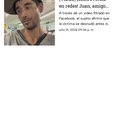
en redes! Juan, amigo
de José Bélico, habría
A través de un video filtrado en
Facebook, el sujeto afirmó que
movido un cadáver que
la víctima se desnudó antes de
cayó en su dique
caer y justificó haber movido
julio 31, 2026 09:34 p. m.
el cadáver para evitar que lo
alcanzara el agua.