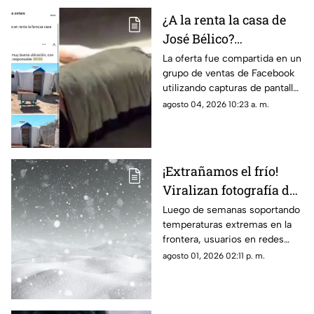
¿A la renta la casa de
José Bélico?
Publicación en redes
La oferta fue compartida en un
grupo de ventas de Facebook
desata diversas
utilizando capturas de pantalla
opiniones en Ciudad
tomadas del canal Unique
agosto 04, 2026 10:23 a. m.
Juárez
Hunter, desatando cientos de
burlas entre usuarios locales.
¡Extrañamos el frío!
Viralizan fotografía del
Cerro de la Biblia con
Luego de semanas soportando
temperaturas extremas en la
nieve tras días con más
frontera, usuarios en redes
de 40 grados en Juárez
sociales añoran las nevadas de
agosto 01, 2026 02:11 p. m.
invierno mientras esperan el
descenso del termómetro