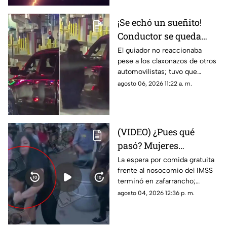
¡Se echó un sueñito!
Conductor se queda
dormido en la fila del
El guiador no reaccionaba
pese a los claxonazos de otros
puente libre y se
automovilistas; tuvo que
viraliza en Ciudad
intervenir un agente de CBP
agosto 06, 2026 11:22 a. m.
Juárez
para despertarlo y liberar el
flujo vehicular
(VIDEO) ¿Pues qué
pasó? Mujeres
protagonizan peculiar
La espera por comida gratuita
frente al nosocomio del IMSS
riña con jalones de
terminó en zafarrancho;
cabello en fila de
testigos tuvieron que
agosto 04, 2026 12:36 p. m.
burritos y desatan
intervenir para separar a las
comentarios en redes
involucradas.