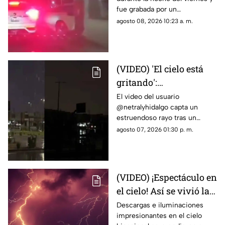
puente libre para
fue grabada por un
intentar cruzar a
automovilista que transitaba
agosto 08, 2026 10:23 a. m.
Estados Unidos
con dirección a México.
(VIDEO) 'El cielo está
gritando':
Impresionante sonido
El video del usuario
@netralyhidalgo capta un
durante un trueno en
estruendoso rayo tras un
Ciudad Juárez causa
momento de calma,
agosto 07, 2026 01:30 p. m.
asombro
generando miles de
reacciones en redes sociales
(VIDEO) ¡Espectáculo en
el cielo! Así se vivió la
tormenta eléctrica de
Descargas e iluminaciones
impresionantes en el cielo
este jueves en Ciudad