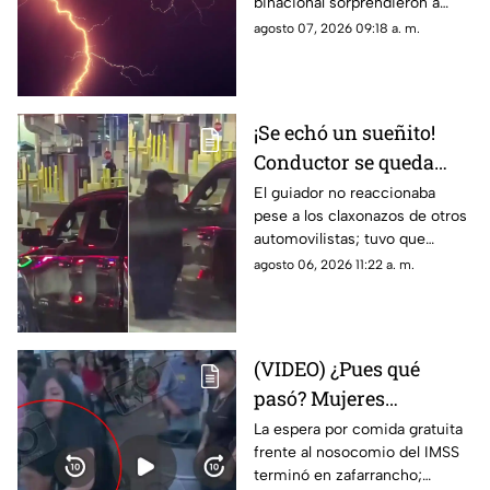
binacional sorprendieron a
Juárez
residentes de Ciudad Juárez y
agosto 07, 2026 09:18 a. m.
El Paso durante la noche del
jueves.
¡Se echó un sueñito!
Conductor se queda
dormido en la fila del
El guiador no reaccionaba
pese a los claxonazos de otros
puente libre y se
automovilistas; tuvo que
viraliza en Ciudad
intervenir un agente de CBP
agosto 06, 2026 11:22 a. m.
Juárez
para despertarlo y liberar el
flujo vehicular
(VIDEO) ¿Pues qué
pasó? Mujeres
protagonizan peculiar
La espera por comida gratuita
frente al nosocomio del IMSS
riña con jalones de
terminó en zafarrancho;
cabello en fila de