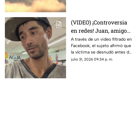
desatando teorías sobre un
fenómeno OVNI.
(VIDEO) ¡Controversia
en redes! Juan, amigo
de José Bélico, habría
A través de un video filtrado en
Facebook, el sujeto afirmó que
movido un cadáver que
la víctima se desnudó antes de
cayó en su dique
caer y justificó haber movido
julio 31, 2026 09:34 p. m.
el cadáver para evitar que lo
alcanzara el agua.