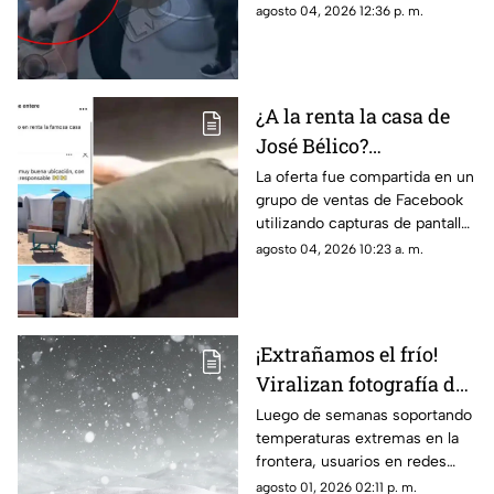
testigos tuvieron que
agosto 04, 2026 12:36 p. m.
burritos y desatan
intervenir para separar a las
comentarios en redes
involucradas.
¿A la renta la casa de
José Bélico?
Publicación en redes
La oferta fue compartida en un
grupo de ventas de Facebook
desata diversas
utilizando capturas de pantalla
opiniones en Ciudad
tomadas del canal Unique
agosto 04, 2026 10:23 a. m.
Juárez
Hunter, desatando cientos de
burlas entre usuarios locales.
¡Extrañamos el frío!
Viralizan fotografía del
Cerro de la Biblia con
Luego de semanas soportando
temperaturas extremas en la
nieve tras días con más
frontera, usuarios en redes
de 40 grados en Juárez
sociales añoran las nevadas de
agosto 01, 2026 02:11 p. m.