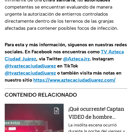
competentes se encuentran evaluando de manera
urgente la autorización de entierros controlados
directamente dentro de los terrenos de las granjas
afectadas para contener posibles focos de infección.
Para esta
y más información, síguenos en nuestras redes
sociales. En Facebook nos encuentras como
TV Azteca
Ciudad Juárez
, vía Twitter
@AztecaJrz
. Instagram
@tvaztecaciudadjuarez
en TikTok
@tvaztecaciudadjuarez
o también visita más notas en
nuestro sitio
https://www.aztecaciudadjuarez.com/
CONTENIDO RELACIONADO
¡Qué ocurrente! Captan
VIDEO de hombre
gateando sobre el
La insólita escena ocurrió
durante la noche del viernes y