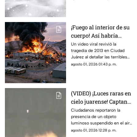
invierno mientras esperan el
descenso del termómetro
¡Fuego al interior de su
cuerpo! Así habría
muerto una de las
Un video viral revivió la
tragedia de 2013 en Ciudad
víctimas de la
Juárez al detallar las terribles
explosión de una
quemaduras internas que
agosto 01, 2026 01:43 p. m.
maquiladora en Ciudad
sufrió un trabajador tras la falla
Juárez
en las calderas de la
maquiladora
(VIDEO) ¡Luces raras en
cielo juarense! Captan
luz de extraña forma
Ciudadanos reportaron la
presencia de un objeto
que asemeja un OVNI
luminoso suspendido en el aire
que no coincidía con drones ni
agosto 01, 2026 12:28 p. m.
aeronaves convencionales,