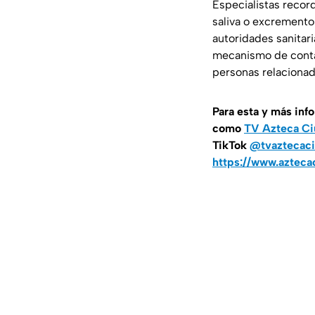
Especialistas recor
saliva o excrement
autoridades sanitari
mecanismo de contag
personas relacionad
Para esta
y más inf
como
TV Azteca Ci
TikTok
@tvaztecaci
https://www.azteca