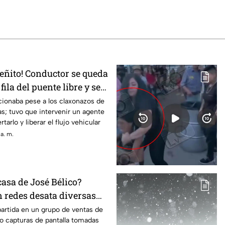
ueñito! Conductor se queda
ila del puente libre y se
iudad Juárez
cionaba pese a los claxonazos de
as; tuvo que intervenir un agente
arlo y liberar el flujo vehicular
a. m.
 casa de José Bélico?
n redes desata diversas
Ciudad Juárez
artida en un grupo de ventas de
o capturas de pantalla tomadas