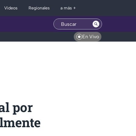
Regionales
Videos
a más +
En Vivo
al por
almente