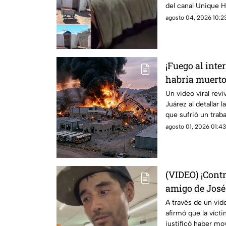
del canal Unique H
burlas entre usuari
agosto 04, 2026 10:23
¡Fuego al inte
habría muerto 
explosión de 
Un video viral revi
Juárez al detallar 
Ciudad Juáre
que sufrió un trabaj
de la maquiladora
agosto 01, 2026 01:43
(VIDEO) ¡Contr
amigo de José
cadáver que c
A través de un vide
afirmó que la víct
justificó haber mov