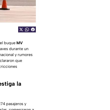
 el buque
MV
raves durante un
nacional y rumores
aclararon que
tricciones
stiga la
 174 pasajeros y
islas, comenzaron a