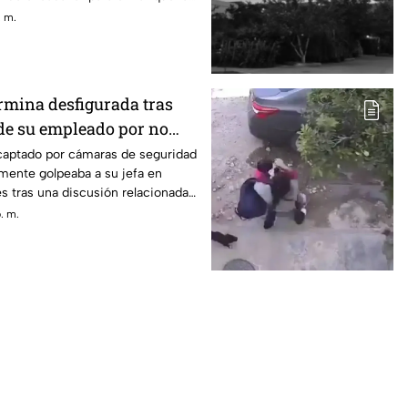
. m.
ermina desfigurada tras
 de su empleado por no
ción
 captado por cámaras de seguridad
mente golpeaba a su jefa en
s tras una discusión relacionada
. m.