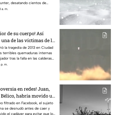
unter, desatando cientos de
os locales.
 a. m.
rior de su cuerpo! Así
una de las víctimas de la
una maquiladora en
vió la tragedia de 2013 en Ciudad
las terribles quemaduras internas
z
ador tras la falla en las calderas
 p. m.
oversia en redes! Juan,
 Bélico, habría movido un
ayó en su dique
o filtrado en Facebook, el sujeto
ima se desnudó antes de caer y
ido el cadáver para evitar que lo