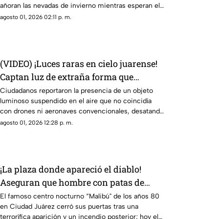
añoran las nevadas de invierno mientras esperan el
descenso del termómetro
agosto 01, 2026 02:11 p. m.
(VIDEO) ¡Luces raras en cielo juarense!
Captan luz de extraña forma que
asemeja un OVNI
Ciudadanos reportaron la presencia de un objeto
luminoso suspendido en el aire que no coincidía
con drones ni aeronaves convencionales, desatando
teorías sobre un fenómeno OVNI.
agosto 01, 2026 12:28 p. m.
¡La plaza donde apareció el diablo!
Aseguran que hombre con patas de
cabra se apareció en lo que hoy es
El famoso centro nocturno “Malibú" de los años 80
en Ciudad Juárez cerró sus puertas tras una
conocida tienda en Juárez
terrorífica aparición y un incendio posterior; hoy el