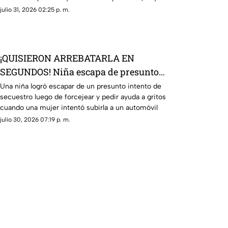
sitio alberga la plaza de Soriana San Lorenzo
julio 31, 2026 02:25 p. m.
¡QUISIERON ARREBATARLA EN
SEGUNDOS! Niña escapa de presunto
intento de secuestro; este es el VIDEO
Una niña logró escapar de un presunto intento de
secuestro luego de forcejear y pedir ayuda a gritos
cuando una mujer intentó subirla a un automóvil
julio 30, 2026 07:19 p. m.