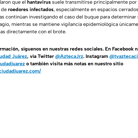
daron que el
hantavirus
suele transmitirse principalmente por 
o de
roedores infectados
, especialmente en espacios cerrados 
as continúan investigando el caso del buque para determinar s
io, mientras se mantiene vigilancia epidemiológica únicame
as directamente con el brote.
ormación, síguenos en nuestras redes sociales. En Facebook 
udad Juárez
, vía Twitter
@AztecaJrz
. Instagram
@tvaztecaci
udadjuarez
o también visita más notas en nuestro sitio
ciudadjuarez.com/