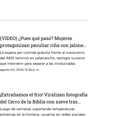
(VIDEO) ¿Pues qué pasó? Mujeres
protagonizan peculiar riña con jalones
de cabello en fila de burritos y desatan
La espera por comida gratuita frente al nosocomio
del IMSS terminó en zafarrancho; testigos tuvieron
comentarios en redes
que intervenir para separar a las involucradas.
agosto 04, 2026 12:36 p. m.
¡Extrañamos el frío! Viralizan fotografía
del Cerro de la Biblia con nieve tras
días con más de 40 grados en Juárez
Luego de semanas soportando temperaturas
extremas en la frontera, usuarios en redes sociales