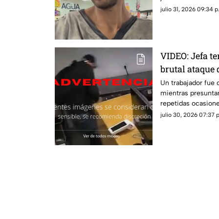
alcanzara el agua.
julio 31, 2026 09:34 p
VIDEO: Jefa t
brutal ataque
pagarle liquia
Un trabajador fue
mientras presunta
repetidas ocasione
con su liquidación
julio 30, 2026 07:37 p