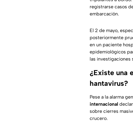
registrarse casos d
embarcación.
El 2 de mayo, especia
posteriormente prue
en un paciente hospi
epidemiológicos par
las investigaciones
¿Existe una e
hantavirus?
Pese a la alarma ge
internacional
declar
sobre cierres masiv
crucero.