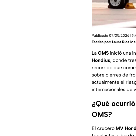
Publicado 07/05/2026 | 🕑
Escrito por:
Laura Ríos Me
La
OMS
inició una i
Hondius
, donde tre
recorrido que com
sobre cierres de fr
actualmente el riesg
internacionales de v
¿Qué ocurrió
OMS?
El crucero
MV Hond
tripulantes a bordo.