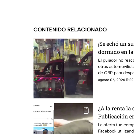
CONTENIDO RELACIONADO
¡Se echó un s
dormido en la f
viraliza en C
El guiador no reac
otros automovilist
de CBP para despert
agosto 06, 2026 11:22 
¿A la renta la
Publicación e
opiniones en 
La oferta fue comp
Facebook utilizand