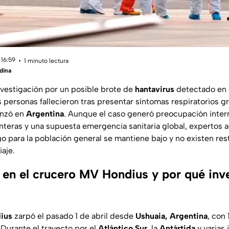
 16:59
1 minuto lectura
dina
nvestigación por un posible brote de
hantavirus
detectado en
s personas fallecieron tras presentar síntomas respiratorios g
enzó en
Argentina
. Aunque el caso generó preocupación inter
onteras y una supuesta emergencia sanitaria global, expertos 
o para la población general se mantiene bajo y no existen res
iaje.
 en el crucero MV Hondius y por qué inve
ius
zarpó el pasado 1 de abril desde
Ushuaia, Argentina
, con
 Durante el trayecto por el
Atlántico Sur
, la
Antártida
y varias 