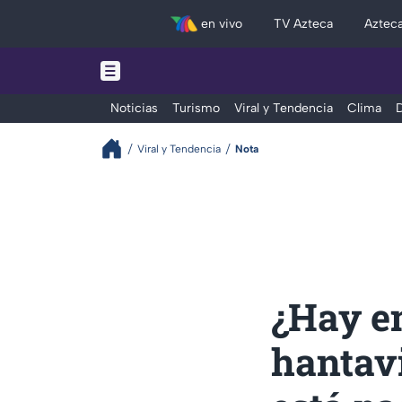
en vivo
TV Azteca
Aztec
Noticias
Turismo
Viral y Tendencia
Clima
D
Viral y Tendencia
Nota
¿Hay e
hantavi