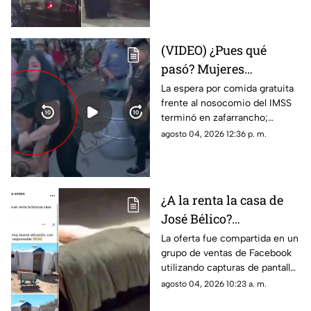
flujo vehicular
(VIDEO) ¿Pues qué
pasó? Mujeres
protagonizan peculiar
La espera por comida gratuita
frente al nosocomio del IMSS
riña con jalones de
terminó en zafarrancho;
cabello en fila de
testigos tuvieron que
agosto 04, 2026 12:36 p. m.
burritos y desatan
intervenir para separar a las
comentarios en redes
involucradas.
¿A la renta la casa de
José Bélico?
Publicación en redes
La oferta fue compartida en un
grupo de ventas de Facebook
desata diversas
utilizando capturas de pantalla
opiniones en Ciudad
tomadas del canal Unique
agosto 04, 2026 10:23 a. m.
Juárez
Hunter, desatando cientos de