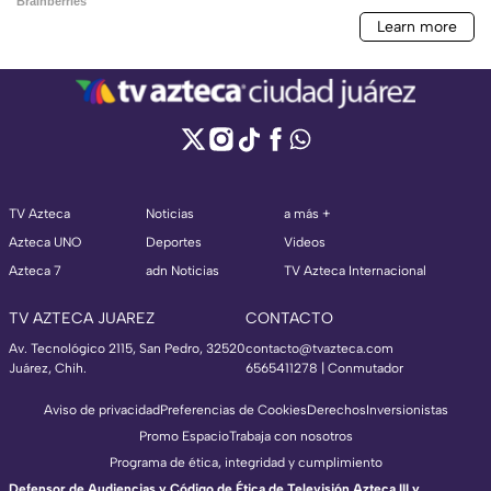
TV Azteca
Noticias
a más +
Azteca UNO
Deportes
Videos
Azteca 7
adn Noticias
TV Azteca Internacional
TV AZTECA JUAREZ
CONTACTO
Av. Tecnológico 2115, San Pedro, 32520
contacto@tvazteca.com
Juárez, Chih.
6565411278 | Conmutador
Aviso de privacidad
Preferencias de Cookies
Derechos
Inversionistas
Promo Espacio
Trabaja con nosotros
Programa de ética, integridad y cumplimiento
Defensor de Audiencias y Código de Ética de Televisión Azteca III y