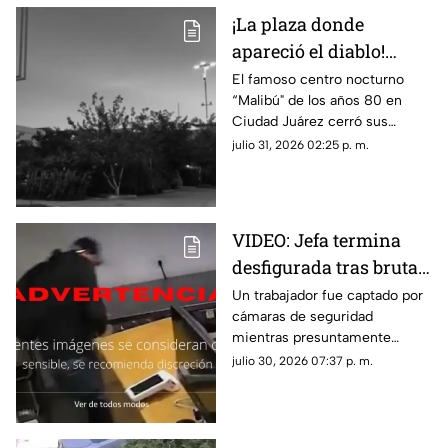
¡La plaza donde
apareció el diablo!
Aseguran que hombre
El famoso centro nocturno
“Malibú" de los años 80 en
con patas de cabra se
Ciudad Juárez cerró sus
apareció en lo que hoy
puertas tras una terrorífica
julio 31, 2026 02:25 p. m.
es conocida tienda en
aparición y un incendio
Juárez
posterior; hoy el sitio alberga la
plaza de Soriana San Lorenzo
VIDEO: Jefa termina
desfigurada tras brutal
ataque de su empleado
Un trabajador fue captado por
cámaras de seguridad
por no pagarle
mientras presuntamente
liquiación
golpeaba a su jefa en repetidas
julio 30, 2026 07:37 p. m.
ocasiones tras una discusión
relacionada con su liquidación