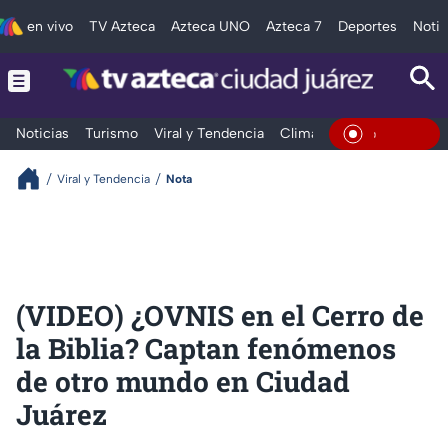
en vivo
TV Azteca
Azteca UNO
Azteca 7
Deportes
Notic
Noticias
Turismo
Viral y Tendencia
Clima
Deportes
Espec
En Vivo
Viral y Tendencia
Nota
(VIDEO) ¿OVNIS en el Cerro de
la Biblia? Captan fenómenos
de otro mundo en Ciudad
Juárez