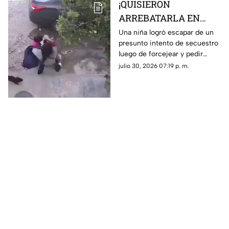
¡QUISIERON
ARREBATARLA EN
SEGUNDOS! Niña
Una niña logró escapar de un
presunto intento de secuestro
escapa de presunto
luego de forcejear y pedir
intento de secuestro;
ayuda a gritos cuando una
julio 30, 2026 07:19 p. m.
este es el VIDEO
mujer intentó subirla a un
automóvil