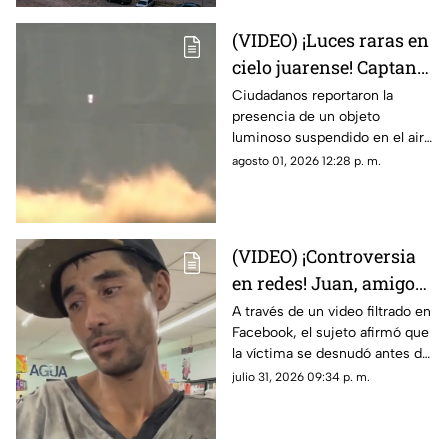
maquiladora
(VIDEO) ¡Luces raras en
cielo juarense! Captan
luz de extraña forma
Ciudadanos reportaron la
presencia de un objeto
que asemeja un OVNI
luminoso suspendido en el aire
que no coincidía con drones ni
agosto 01, 2026 12:28 p. m.
aeronaves convencionales,
desatando teorías sobre un
fenómeno OVNI.
(VIDEO) ¡Controversia
en redes! Juan, amigo
de José Bélico, habría
A través de un video filtrado en
Facebook, el sujeto afirmó que
movido un cadáver que
la víctima se desnudó antes de
cayó en su dique
caer y justificó haber movido
julio 31, 2026 09:34 p. m.
el cadáver para evitar que lo
alcanzara el agua.