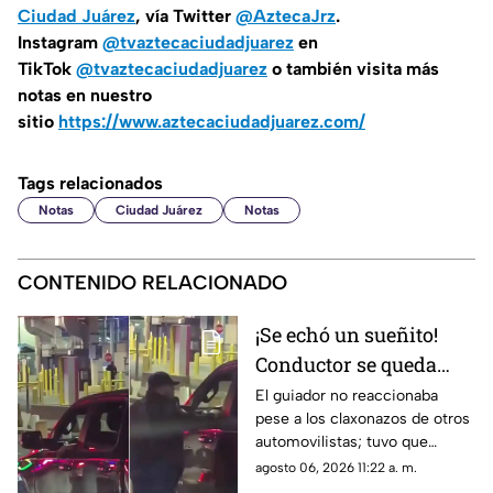
Ciudad Juárez
, vía Twitter
@AztecaJrz
.
Instagram
@tvaztecaciudadjuarez
en
TikTok
@tvaztecaciudadjuarez
o también visita más
notas en nuestro
sitio
https://www.aztecaciudadjuarez.com/
Tags relacionados
Notas
Ciudad Juárez
Notas
CONTENIDO RELACIONADO
¡Se echó un sueñito!
Conductor se queda
dormido en la fila del
El guiador no reaccionaba
pese a los claxonazos de otros
puente libre y se
automovilistas; tuvo que
viraliza en Ciudad
intervenir un agente de CBP
agosto 06, 2026 11:22 a. m.
Juárez
para despertarlo y liberar el