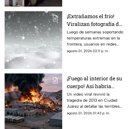
burlas entre usuarios locales.
¡Extrañamos el frío!
Viralizan fotografía del
Cerro de la Biblia con
Luego de semanas soportando
temperaturas extremas en la
nieve tras días con más
frontera, usuarios en redes
de 40 grados en Juárez
sociales añoran las nevadas de
agosto 01, 2026 02:11 p. m.
invierno mientras esperan el
descenso del termómetro
¡Fuego al interior de su
cuerpo! Así habría
muerto una de las
Un video viral revivió la
tragedia de 2013 en Ciudad
víctimas de la
Juárez al detallar las terribles
explosión de una
quemaduras internas que
agosto 01, 2026 01:43 p. m.
maquiladora en Ciudad
sufrió un trabajador tras la falla
Juárez
en las calderas de la