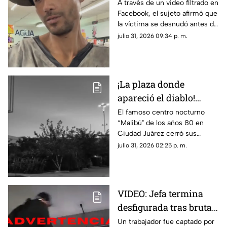
de José Bélico, habría
A través de un video filtrado en
Facebook, el sujeto afirmó que
movido un cadáver que
la víctima se desnudó antes de
cayó en su dique
caer y justificó haber movido
julio 31, 2026 09:34 p. m.
el cadáver para evitar que lo
alcanzara el agua.
¡La plaza donde
apareció el diablo!
Aseguran que hombre
El famoso centro nocturno
“Malibú" de los años 80 en
con patas de cabra se
Ciudad Juárez cerró sus
apareció en lo que hoy
puertas tras una terrorífica
julio 31, 2026 02:25 p. m.
es conocida tienda en
aparición y un incendio
Juárez
posterior; hoy el sitio alberga la
plaza de Soriana San Lorenzo
VIDEO: Jefa termina
desfigurada tras brutal
ataque de su empleado
Un trabajador fue captado por