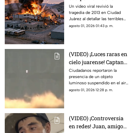
muerto una de las
Un video viral revivió la
tragedia de 2013 en Ciudad
víctimas de la
Juárez al detallar las terribles
explosión de una
quemaduras internas que
agosto 01, 2026 01:43 p. m.
maquiladora en Ciudad
sufrió un trabajador tras la falla
Juárez
en las calderas de la
maquiladora
(VIDEO) ¡Luces raras en
cielo juarense! Captan
luz de extraña forma
Ciudadanos reportaron la
presencia de un objeto
que asemeja un OVNI
luminoso suspendido en el aire
que no coincidía con drones ni
agosto 01, 2026 12:28 p. m.
aeronaves convencionales,
desatando teorías sobre un
fenómeno OVNI.
(VIDEO) ¡Controversia
en redes! Juan, amigo