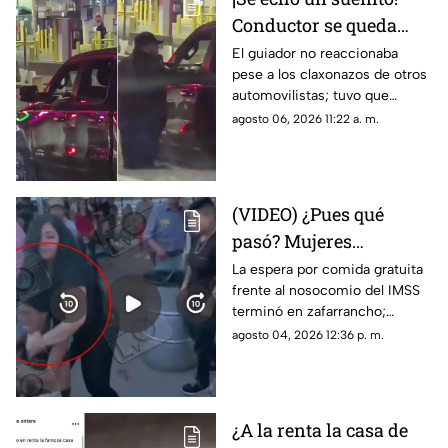
Conductor se queda
dormido en la fila del
El guiador no reaccionaba
pese a los claxonazos de otros
puente libre y se
automovilistas; tuvo que
viraliza en Ciudad
intervenir un agente de CBP
agosto 06, 2026 11:22 a. m.
Juárez
para despertarlo y liberar el
flujo vehicular
(VIDEO) ¿Pues qué
pasó? Mujeres
protagonizan peculiar
La espera por comida gratuita
frente al nosocomio del IMSS
riña con jalones de
terminó en zafarrancho;
cabello en fila de
testigos tuvieron que
agosto 04, 2026 12:36 p. m.
burritos y desatan
intervenir para separar a las
comentarios en redes
involucradas.
¿A la renta la casa de