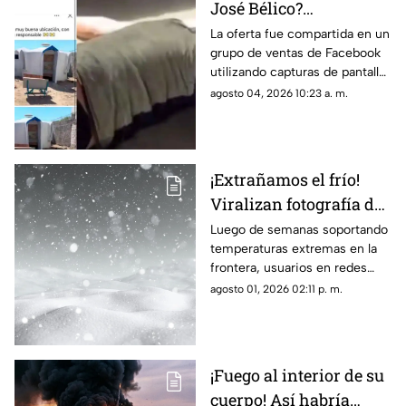
José Bélico?
Publicación en redes
La oferta fue compartida en un
grupo de ventas de Facebook
desata diversas
utilizando capturas de pantalla
opiniones en Ciudad
tomadas del canal Unique
agosto 04, 2026 10:23 a. m.
Juárez
Hunter, desatando cientos de
burlas entre usuarios locales.
¡Extrañamos el frío!
Viralizan fotografía del
Cerro de la Biblia con
Luego de semanas soportando
temperaturas extremas en la
nieve tras días con más
frontera, usuarios en redes
de 40 grados en Juárez
sociales añoran las nevadas de
agosto 01, 2026 02:11 p. m.
invierno mientras esperan el
descenso del termómetro
¡Fuego al interior de su
cuerpo! Así habría