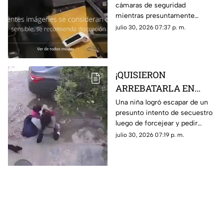
cámaras de seguridad
por no pagarle
mientras presuntamente
liquiación
golpeaba a su jefa en repetidas
julio 30, 2026 07:37 p. m.
ocasiones tras una discusión
relacionada con su liquidación
¡QUISIERON
ARREBATARLA EN
SEGUNDOS! Niña
Una niña logró escapar de un
presunto intento de secuestro
escapa de presunto
luego de forcejear y pedir
intento de secuestro;
ayuda a gritos cuando una
julio 30, 2026 07:19 p. m.
este es el VIDEO
mujer intentó subirla a un
automóvil