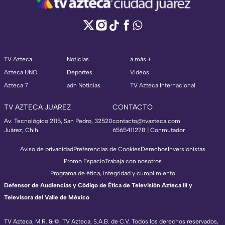
TV Azteca
Noticias
a más +
Azteca UNO
Deportes
Videos
Azteca 7
adn Noticias
TV Azteca Internacional
TV AZTECA JUAREZ
CONTACTO
Av. Tecnológico 2115, San Pedro, 32520
contacto@tvazteca.com
Juárez, Chih.
6565411278 | Conmutador
Aviso de privacidad
Preferencias de Cookies
Derechos
Inversionistas
Promo Espacio
Trabaja con nosotros
Programa de ética, integridad y cumplimiento
Defensor de Audiencias y Código de Ética de Televisión Azteca III y
Televisora del Valle de México
TV Azteca, M.R. & ©, TV Azteca, S.A.B. de C.V. Todos los derechos reservados,