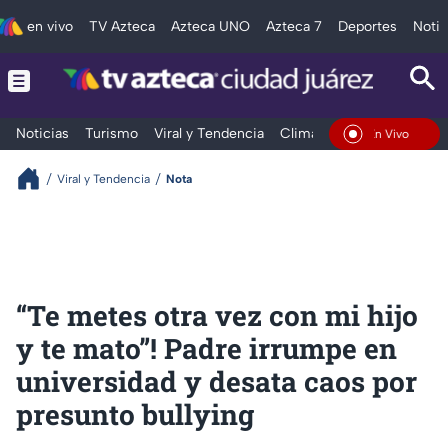
en vivo
TV Azteca
Azteca UNO
Azteca 7
Deportes
Notic
Noticias
Turismo
Viral y Tendencia
Clima
Deportes
Espec
En Vivo
Viral y Tendencia
Nota
“Te metes otra vez con mi hijo
y te mato”! Padre irrumpe en
universidad y desata caos por
presunto bullying