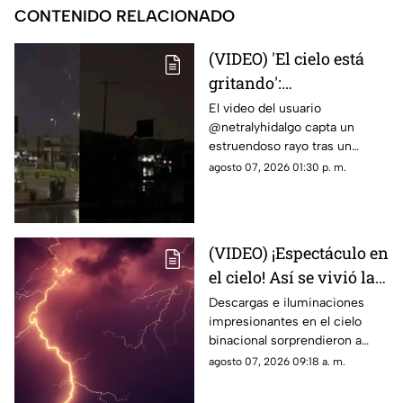
CONTENIDO RELACIONADO
(VIDEO) 'El cielo está
gritando':
Impresionante sonido
El video del usuario
@netralyhidalgo capta un
durante un trueno en
estruendoso rayo tras un
Ciudad Juárez causa
momento de calma,
agosto 07, 2026 01:30 p. m.
asombro
generando miles de
reacciones en redes sociales
(VIDEO) ¡Espectáculo en
el cielo! Así se vivió la
tormenta eléctrica de
Descargas e iluminaciones
impresionantes en el cielo
este jueves en Ciudad
binacional sorprendieron a
Juárez
residentes de Ciudad Juárez y
agosto 07, 2026 09:18 a. m.
El Paso durante la noche del
jueves.