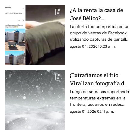
¿A la renta la casa de
José Bélico?
Publicación en redes
La oferta fue compartida en un
grupo de ventas de Facebook
desata diversas
utilizando capturas de pantalla
opiniones en Ciudad
tomadas del canal Unique
agosto 04, 2026 10:23 a. m.
Juárez
Hunter, desatando cientos de
burlas entre usuarios locales.
¡Extrañamos el frío!
Viralizan fotografía del
Cerro de la Biblia con
Luego de semanas soportando
temperaturas extremas en la
nieve tras días con más
frontera, usuarios en redes
de 40 grados en Juárez
sociales añoran las nevadas de
agosto 01, 2026 02:11 p. m.
invierno mientras esperan el
descenso del termómetro