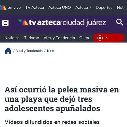
en vivo
TV Azteca
Azteca UNO
Azteca 7
Deportes
Notic
Noticias
Turismo
Viral y Tendencia
Clima
Deportes
Espec
En Vivo
Viral y Tendencia
Nota
Así ocurrió la pelea masiva en
una playa que dejó tres
adolescentes apuñalados
Videos difundidos en redes sociales