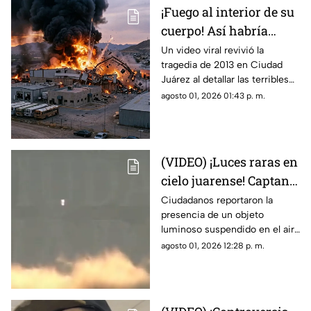
¡Fuego al interior de su
cuerpo! Así habría
muerto una de las
Un video viral revivió la
tragedia de 2013 en Ciudad
víctimas de la
Juárez al detallar las terribles
explosión de una
quemaduras internas que
agosto 01, 2026 01:43 p. m.
maquiladora en Ciudad
sufrió un trabajador tras la falla
Juárez
en las calderas de la
maquiladora
(VIDEO) ¡Luces raras en
cielo juarense! Captan
luz de extraña forma
Ciudadanos reportaron la
presencia de un objeto
que asemeja un OVNI
luminoso suspendido en el aire
que no coincidía con drones ni
agosto 01, 2026 12:28 p. m.
aeronaves convencionales,
desatando teorías sobre un
fenómeno OVNI.