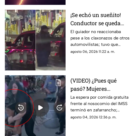
¡Se echó un sueñito!
Conductor se queda
dormido en la fila del
El guiador no reaccionaba
pese a los claxonazos de otros
puente libre y se
automovilistas; tuvo que
viraliza en Ciudad
intervenir un agente de CBP
agosto 06, 2026 11:22 a. m.
Juárez
para despertarlo y liberar el
flujo vehicular
(VIDEO) ¿Pues qué
pasó? Mujeres
protagonizan peculiar
La espera por comida gratuita
frente al nosocomio del IMSS
riña con jalones de
terminó en zafarrancho;
cabello en fila de
testigos tuvieron que
agosto 04, 2026 12:36 p. m.
burritos y desatan
intervenir para separar a las
comentarios en redes
involucradas.