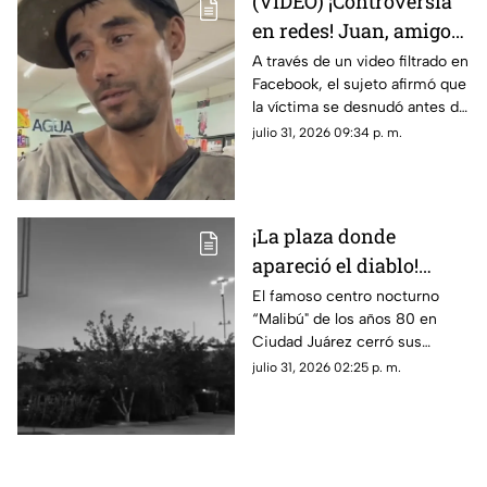
(VIDEO) ¡Controversia
en redes! Juan, amigo
de José Bélico, habría
A través de un video filtrado en
Facebook, el sujeto afirmó que
movido un cadáver que
la víctima se desnudó antes de
cayó en su dique
caer y justificó haber movido
julio 31, 2026 09:34 p. m.
el cadáver para evitar que lo
alcanzara el agua.
¡La plaza donde
apareció el diablo!
Aseguran que hombre
El famoso centro nocturno
“Malibú" de los años 80 en
con patas de cabra se
Ciudad Juárez cerró sus
apareció en lo que hoy
puertas tras una terrorífica
julio 31, 2026 02:25 p. m.
es conocida tienda en
aparición y un incendio
Juárez
posterior; hoy el sitio alberga la
plaza de Soriana San Lorenzo