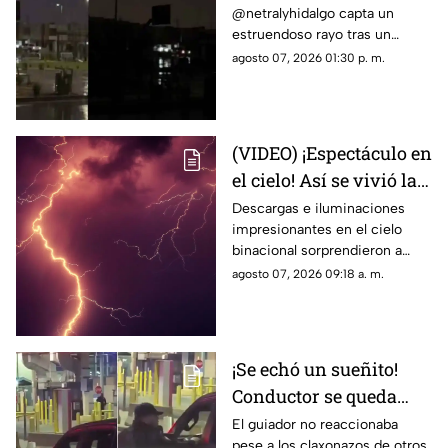
@netralyhidalgo capta un
durante un trueno en
estruendoso rayo tras un
Ciudad Juárez causa
momento de calma,
agosto 07, 2026 01:30 p. m.
asombro
generando miles de
reacciones en redes sociales
(VIDEO) ¡Espectáculo en
el cielo! Así se vivió la
tormenta eléctrica de
Descargas e iluminaciones
impresionantes en el cielo
este jueves en Ciudad
binacional sorprendieron a
Juárez
residentes de Ciudad Juárez y
agosto 07, 2026 09:18 a. m.
El Paso durante la noche del
jueves.
¡Se echó un sueñito!
Conductor se queda
dormido en la fila del
El guiador no reaccionaba
pese a los claxonazos de otros