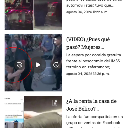
puente libre y se
automovilistas; tuvo que
viraliza en Ciudad
intervenir un agente de CBP
agosto 06, 2026 11:22 a. m.
Juárez
para despertarlo y liberar el
flujo vehicular
(VIDEO) ¿Pues qué
pasó? Mujeres
protagonizan peculiar
La espera por comida gratuita
frente al nosocomio del IMSS
riña con jalones de
terminó en zafarrancho;
cabello en fila de
testigos tuvieron que
agosto 04, 2026 12:36 p. m.
burritos y desatan
intervenir para separar a las
comentarios en redes
involucradas.
¿A la renta la casa de
José Bélico?
Publicación en redes
La oferta fue compartida en un
grupo de ventas de Facebook
desata diversas