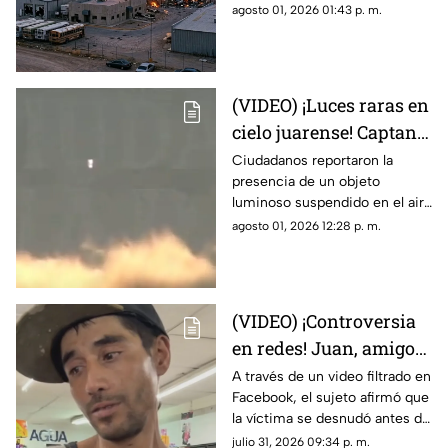
quemaduras internas que
agosto 01, 2026 01:43 p. m.
maquiladora en Ciudad
sufrió un trabajador tras la falla
Juárez
en las calderas de la
maquiladora
(VIDEO) ¡Luces raras en
cielo juarense! Captan
luz de extraña forma
Ciudadanos reportaron la
presencia de un objeto
que asemeja un OVNI
luminoso suspendido en el aire
que no coincidía con drones ni
agosto 01, 2026 12:28 p. m.
aeronaves convencionales,
desatando teorías sobre un
fenómeno OVNI.
(VIDEO) ¡Controversia
en redes! Juan, amigo
de José Bélico, habría
A través de un video filtrado en
Facebook, el sujeto afirmó que
movido un cadáver que
la víctima se desnudó antes de
cayó en su dique
caer y justificó haber movido
julio 31, 2026 09:34 p. m.