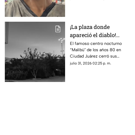
el cadáver para evitar que lo
alcanzara el agua.
¡La plaza donde
apareció el diablo!
Aseguran que hombre
El famoso centro nocturno
“Malibú" de los años 80 en
con patas de cabra se
Ciudad Juárez cerró sus
apareció en lo que hoy
puertas tras una terrorífica
julio 31, 2026 02:25 p. m.
es conocida tienda en
aparición y un incendio
Juárez
posterior; hoy el sitio alberga la
plaza de Soriana San Lorenzo