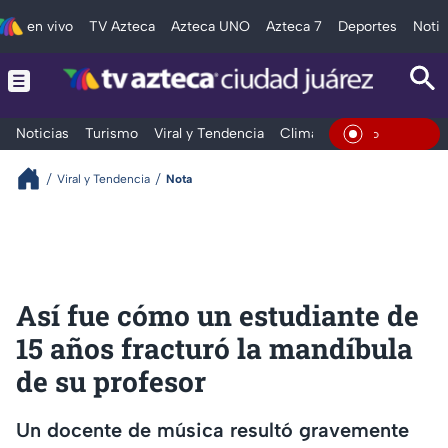
en vivo
TV Azteca
Azteca UNO
Azteca 7
Deportes
Notic
Noticias
Turismo
Viral y Tendencia
Clima
Deportes
Espec
En Vivo
Viral y Tendencia
Nota
Así fue cómo un estudiante de
15 años fracturó la mandíbula
de su profesor
Un docente de música resultó gravemente