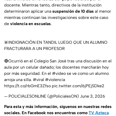
docente. Mientras tanto, directivos de la institución
determinaron aplicar una
suspensión de 10 días
al menor
mientras continúan las investigaciones sobre este caso
de
violencia en escuelas
.
🚨INDIGNACIÓN EN TANDIL LUEGO QUE UN ALUMNO
FRACTURARA A UN PROFESOR
🔴Ocurrió en el Colegio San José tras una discusión en el
aula por un celular dañado; los docentes marcharán hoy
por más seguridad. En el
#video
se ve como un alumno
arroja una silla.
#viral
#violencia
https://t.co/rbGmE3Zfso
pic.twitter.com/6jPEjSDke2
— POLICIALESONLINE (@PolicialesON)
June 3, 2026
Para esta
y más información, síguenos en nuestras redes
sociales. En Facebook nos encuentras como
TV Azteca