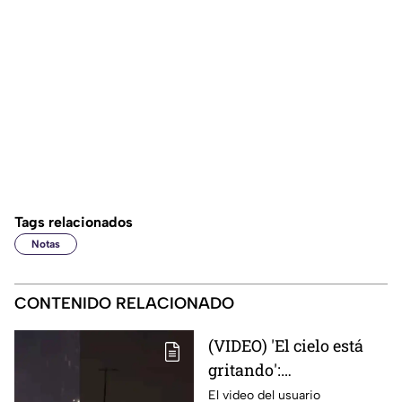
Tags relacionados
Notas
CONTENIDO RELACIONADO
(VIDEO) 'El cielo está
gritando':
Impresionante sonido
El video del usuario