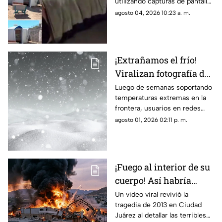
utilizando capturas de pantalla
opiniones en Ciudad
tomadas del canal Unique
agosto 04, 2026 10:23 a. m.
Juárez
Hunter, desatando cientos de
burlas entre usuarios locales.
¡Extrañamos el frío!
Viralizan fotografía del
Cerro de la Biblia con
Luego de semanas soportando
temperaturas extremas en la
nieve tras días con más
frontera, usuarios en redes
de 40 grados en Juárez
sociales añoran las nevadas de
agosto 01, 2026 02:11 p. m.
invierno mientras esperan el
descenso del termómetro
¡Fuego al interior de su
cuerpo! Así habría
muerto una de las
Un video viral revivió la
tragedia de 2013 en Ciudad
víctimas de la
Juárez al detallar las terribles
explosión de una