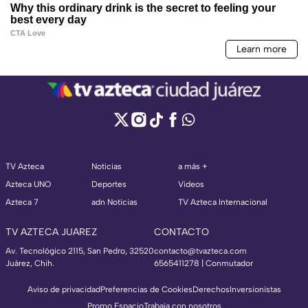
TV Azteca
Noticias
a más +
Azteca UNO
Deportes
Videos
Azteca 7
adn Noticias
TV Azteca Internacional
TV AZTECA JUAREZ
CONTACTO
Av. Tecnológico 2115, San Pedro, 32520
contacto@tvazteca.com
Juárez, Chih.
6565411278 | Conmutador
Aviso de privacidad
Preferencias de Cookies
Derechos
Inversionistas
Promo Espacio
Trabaja con nosotros