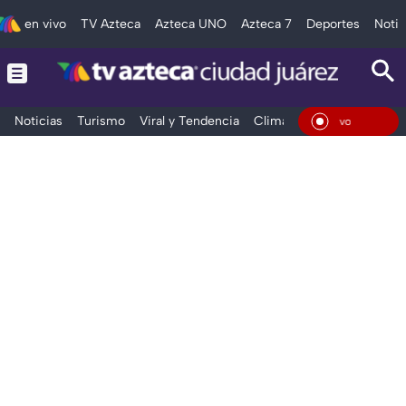
en vivo
TV Azteca
Azteca UNO
Azteca 7
Deportes
Notic
Noticias
Turismo
Viral y Tendencia
Clima
Deportes
Espec
En Vivo