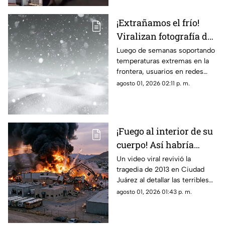
¡Extrañamos el frío!
Viralizan fotografía del
Cerro de la Biblia con
Luego de semanas soportando
temperaturas extremas en la
nieve tras días con más
frontera, usuarios en redes
de 40 grados en Juárez
sociales añoran las nevadas de
agosto 01, 2026 02:11 p. m.
invierno mientras esperan el
descenso del termómetro
¡Fuego al interior de su
cuerpo! Así habría
muerto una de las
Un video viral revivió la
tragedia de 2013 en Ciudad
víctimas de la
Juárez al detallar las terribles
explosión de una
quemaduras internas que
agosto 01, 2026 01:43 p. m.
maquiladora en Ciudad
sufrió un trabajador tras la falla
Juárez
en las calderas de la
maquiladora