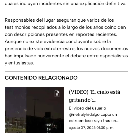
cuales incluyen incidentes sin una explicación definitiva.
Responsables del lugar aseguran que varios de los
testimonios recopilados a lo largo de los años coinciden
con descripciones presentes en reportes recientes.
Aunque no existe evidencia concluyente sobre la
presencia de vida extraterrestre, los nuevos documentos
han impulsado nuevamente el debate entre especialistas
y entusiastas.
CONTENIDO RELACIONADO
(VIDEO) 'El cielo está
gritando':
Impresionante sonido
El video del usuario
@netralyhidalgo capta un
durante un trueno en
estruendoso rayo tras un
Ciudad Juárez causa
momento de calma,
agosto 07, 2026 01:30 p. m.
asombro