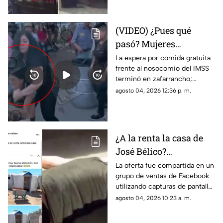
flujo vehicular
(VIDEO) ¿Pues qué
pasó? Mujeres
protagonizan peculiar
La espera por comida gratuita
frente al nosocomio del IMSS
riña con jalones de
terminó en zafarrancho;
cabello en fila de
testigos tuvieron que
agosto 04, 2026 12:36 p. m.
burritos y desatan
intervenir para separar a las
comentarios en redes
involucradas.
¿A la renta la casa de
José Bélico?
Publicación en redes
La oferta fue compartida en un
grupo de ventas de Facebook
desata diversas
utilizando capturas de pantalla
opiniones en Ciudad
tomadas del canal Unique
agosto 04, 2026 10:23 a. m.
Juárez
Hunter, desatando cientos de
burlas entre usuarios locales.