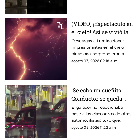
generando miles de
reacciones en redes sociales
(VIDEO) ¡Espectáculo en
el cielo! Así se vivió la
tormenta eléctrica de
Descargas e iluminaciones
impresionantes en el cielo
este jueves en Ciudad
binacional sorprendieron a
Juárez
residentes de Ciudad Juárez y
agosto 07, 2026 09:18 a. m.
El Paso durante la noche del
jueves.
¡Se echó un sueñito!
Conductor se queda
dormido en la fila del
El guiador no reaccionaba
pese a los claxonazos de otros
puente libre y se
automovilistas; tuvo que
viraliza en Ciudad
intervenir un agente de CBP
agosto 06, 2026 11:22 a. m.
Juárez
para despertarlo y liberar el