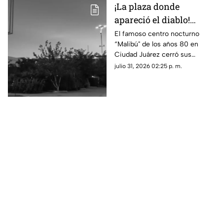
¡La plaza donde
apareció el diablo!
Aseguran que hombre
El famoso centro nocturno
“Malibú" de los años 80 en
con patas de cabra se
Ciudad Juárez cerró sus
apareció en lo que hoy
puertas tras una terrorífica
julio 31, 2026 02:25 p. m.
es conocida tienda en
aparición y un incendio
Juárez
posterior; hoy el sitio alberga la
plaza de Soriana San Lorenzo