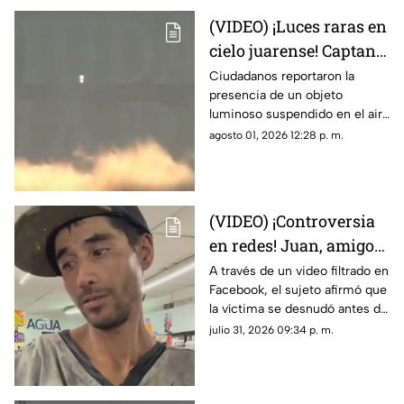
(VIDEO) ¡Luces raras en
cielo juarense! Captan
luz de extraña forma
Ciudadanos reportaron la
presencia de un objeto
que asemeja un OVNI
luminoso suspendido en el aire
que no coincidía con drones ni
agosto 01, 2026 12:28 p. m.
aeronaves convencionales,
desatando teorías sobre un
fenómeno OVNI.
(VIDEO) ¡Controversia
en redes! Juan, amigo
de José Bélico, habría
A través de un video filtrado en
Facebook, el sujeto afirmó que
movido un cadáver que
la víctima se desnudó antes de
cayó en su dique
caer y justificó haber movido
julio 31, 2026 09:34 p. m.
el cadáver para evitar que lo
alcanzara el agua.