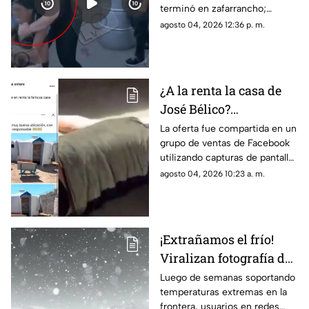
terminó en zafarrancho;
cabello en fila de
testigos tuvieron que
agosto 04, 2026 12:36 p. m.
burritos y desatan
intervenir para separar a las
comentarios en redes
involucradas.
¿A la renta la casa de
José Bélico?
Publicación en redes
La oferta fue compartida en un
grupo de ventas de Facebook
desata diversas
utilizando capturas de pantalla
opiniones en Ciudad
tomadas del canal Unique
agosto 04, 2026 10:23 a. m.
Juárez
Hunter, desatando cientos de
burlas entre usuarios locales.
¡Extrañamos el frío!
Viralizan fotografía del
Cerro de la Biblia con
Luego de semanas soportando
temperaturas extremas en la
nieve tras días con más
frontera, usuarios en redes