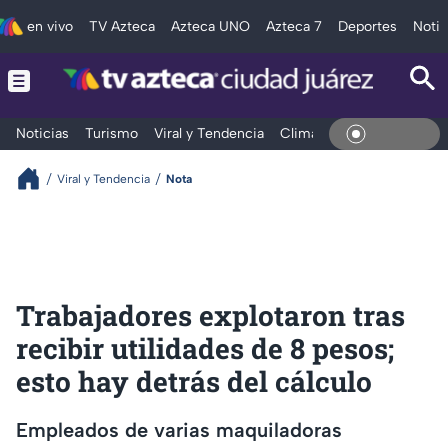
en vivo
TV Azteca
Azteca UNO
Azteca 7
Deportes
Notic
Noticias
Turismo
Viral y Tendencia
Clima
Deportes
Espec
En Viv
Viral y Tendencia
Nota
Trabajadores explotaron tras
recibir utilidades de 8 pesos;
esto hay detrás del cálculo
Empleados de varias maquiladoras