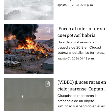
de 40 grados en Juárez
sociales añoran las nevadas de
agosto 01, 2026 02:11 p. m.
invierno mientras esperan el
descenso del termómetro
¡Fuego al interior de su
cuerpo! Así habría
muerto una de las
Un video viral revivió la
tragedia de 2013 en Ciudad
víctimas de la
Juárez al detallar las terribles
explosión de una
quemaduras internas que
agosto 01, 2026 01:43 p. m.
maquiladora en Ciudad
sufrió un trabajador tras la falla
Juárez
en las calderas de la
maquiladora
(VIDEO) ¡Luces raras en
cielo juarense! Captan
luz de extraña forma
Ciudadanos reportaron la
presencia de un objeto
que asemeja un OVNI
luminoso suspendido en el aire