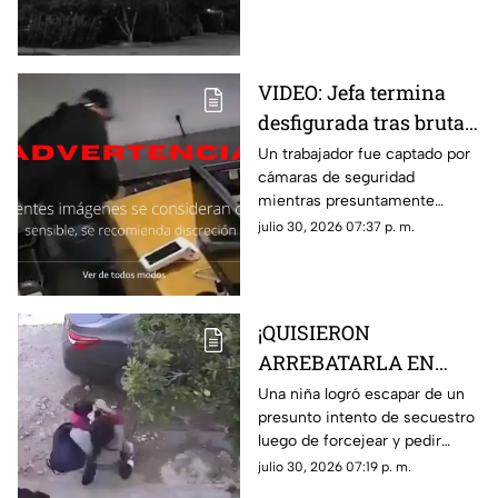
es conocida tienda en
aparición y un incendio
Juárez
posterior; hoy el sitio alberga la
plaza de Soriana San Lorenzo
VIDEO: Jefa termina
desfigurada tras brutal
ataque de su empleado
Un trabajador fue captado por
cámaras de seguridad
por no pagarle
mientras presuntamente
liquiación
golpeaba a su jefa en repetidas
julio 30, 2026 07:37 p. m.
ocasiones tras una discusión
relacionada con su liquidación
¡QUISIERON
ARREBATARLA EN
SEGUNDOS! Niña
Una niña logró escapar de un
presunto intento de secuestro
escapa de presunto
luego de forcejear y pedir
intento de secuestro;
ayuda a gritos cuando una
julio 30, 2026 07:19 p. m.
este es el VIDEO
mujer intentó subirla a un