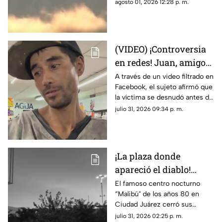
que no coincidía con drones ni
agosto 01, 2026 12:28 p. m.
aeronaves convencionales,
desatando teorías sobre un
fenómeno OVNI.
(VIDEO) ¡Controversia
en redes! Juan, amigo
de José Bélico, habría
A través de un video filtrado en
Facebook, el sujeto afirmó que
movido un cadáver que
la víctima se desnudó antes de
cayó en su dique
caer y justificó haber movido
julio 31, 2026 09:34 p. m.
el cadáver para evitar que lo
alcanzara el agua.
¡La plaza donde
apareció el diablo!
Aseguran que hombre
El famoso centro nocturno
“Malibú" de los años 80 en
con patas de cabra se
Ciudad Juárez cerró sus
apareció en lo que hoy
puertas tras una terrorífica
julio 31, 2026 02:25 p. m.