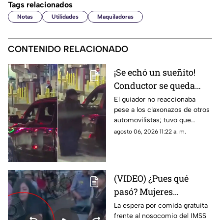
Tags relacionados
Notas
Utilidades
Maquiladoras
CONTENIDO RELACIONADO
¡Se echó un sueñito!
Conductor se queda
dormido en la fila del
El guiador no reaccionaba
pese a los claxonazos de otros
puente libre y se
automovilistas; tuvo que
viraliza en Ciudad
intervenir un agente de CBP
agosto 06, 2026 11:22 a. m.
Juárez
para despertarlo y liberar el
flujo vehicular
(VIDEO) ¿Pues qué
pasó? Mujeres
protagonizan peculiar
La espera por comida gratuita
frente al nosocomio del IMSS
riña con jalones de