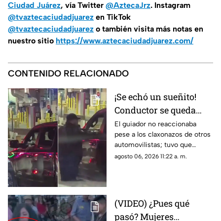
Ciudad Juárez
, vía Twitter
@AztecaJrz
. Instagram
@tvaztecaciudadjuarez
en TikTok
@tvaztecaciudadjuarez
o también visita más notas en
nuestro sitio
https://www.aztecaciudadjuarez.com/
CONTENIDO RELACIONADO
¡Se echó un sueñito!
Conductor se queda
dormido en la fila del
El guiador no reaccionaba
pese a los claxonazos de otros
puente libre y se
automovilistas; tuvo que
viraliza en Ciudad
intervenir un agente de CBP
agosto 06, 2026 11:22 a. m.
Juárez
para despertarlo y liberar el
flujo vehicular
(VIDEO) ¿Pues qué
pasó? Mujeres