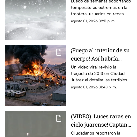
Cerro de la Biblia con
Luego de semanas soportando
temperaturas extremas en la
nieve tras días con más
frontera, usuarios en redes
de 40 grados en Juárez
sociales añoran las nevadas de
agosto 01, 2026 02:11 p. m.
invierno mientras esperan el
descenso del termómetro
¡Fuego al interior de su
cuerpo! Así habría
muerto una de las
Un video viral revivió la
tragedia de 2013 en Ciudad
víctimas de la
Juárez al detallar las terribles
explosión de una
quemaduras internas que
agosto 01, 2026 01:43 p. m.
maquiladora en Ciudad
sufrió un trabajador tras la falla
Juárez
en las calderas de la
maquiladora
(VIDEO) ¡Luces raras en
cielo juarense! Captan
luz de extraña forma
Ciudadanos reportaron la