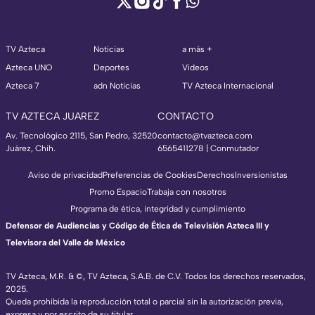
TV Azteca
Noticias
a más +
Azteca UNO
Deportes
Videos
Azteca 7
adn Noticias
TV Azteca Internacional
TV AZTECA JUAREZ
CONTACTO
Av. Tecnológico 2115, San Pedro, 32520
contacto@tvazteca.com
Juárez, Chih.
6565411278 | Conmutador
Aviso de privacidad
Preferencias de Cookies
Derechos
Inversionistas
Promo Espacio
Trabaja con nosotros
Programa de ética, integridad y cumplimiento
Defensor de Audiencias y Código de Ética de Televisión Azteca III y
Televisora del Valle de México
TV Azteca, M.R. & ©, TV Azteca, S.A.B. de C.V. Todos los derechos reservados,
2025.
Queda prohibida la reproducción total o parcial sin la autorización previa,
expresa y por escrito de su titular.