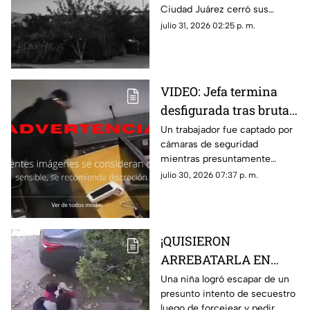
Ciudad Juárez cerró sus
apareció en lo que hoy
puertas tras una terrorífica
julio 31, 2026 02:25 p. m.
es conocida tienda en
aparición y un incendio
Juárez
posterior; hoy el sitio alberga la
plaza de Soriana San Lorenzo
VIDEO: Jefa termina
desfigurada tras brutal
ataque de su empleado
Un trabajador fue captado por
cámaras de seguridad
por no pagarle
mientras presuntamente
liquiación
golpeaba a su jefa en repetidas
julio 30, 2026 07:37 p. m.
ocasiones tras una discusión
relacionada con su liquidación
¡QUISIERON
ARREBATARLA EN
SEGUNDOS! Niña
Una niña logró escapar de un
presunto intento de secuestro
escapa de presunto
luego de forcejear y pedir