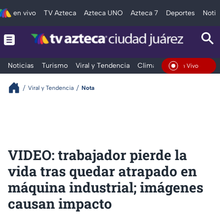
en vivo
TV Azteca
Azteca UNO
Azteca 7
Deportes
Notic
Noticias
Turismo
Viral y Tendencia
Clima
Deportes
Espec
En Vivo
Viral y Tendencia
Nota
VIDEO: trabajador pierde la
vida tras quedar atrapado en
máquina industrial; imágenes
causan impacto