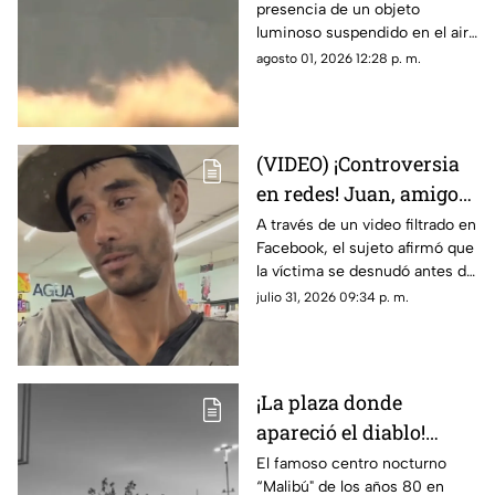
presencia de un objeto
que asemeja un OVNI
luminoso suspendido en el aire
que no coincidía con drones ni
agosto 01, 2026 12:28 p. m.
aeronaves convencionales,
desatando teorías sobre un
fenómeno OVNI.
(VIDEO) ¡Controversia
en redes! Juan, amigo
de José Bélico, habría
A través de un video filtrado en
Facebook, el sujeto afirmó que
movido un cadáver que
la víctima se desnudó antes de
cayó en su dique
caer y justificó haber movido
julio 31, 2026 09:34 p. m.
el cadáver para evitar que lo
alcanzara el agua.
¡La plaza donde
apareció el diablo!
Aseguran que hombre
El famoso centro nocturno
“Malibú" de los años 80 en
con patas de cabra se