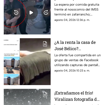
protagonizan peculiar
La espera por comida gratuita
frente al nosocomio del IMSS
riña con jalones de
terminó en zafarrancho;
cabello en fila de
testigos tuvieron que
agosto 04, 2026 12:36 p. m.
burritos y desatan
intervenir para separar a las
comentarios en redes
involucradas.
¿A la renta la casa de
José Bélico?
Publicación en redes
La oferta fue compartida en un
grupo de ventas de Facebook
desata diversas
utilizando capturas de pantalla
opiniones en Ciudad
tomadas del canal Unique
agosto 04, 2026 10:23 a. m.
Juárez
Hunter, desatando cientos de
burlas entre usuarios locales.
¡Extrañamos el frío!
Viralizan fotografía del