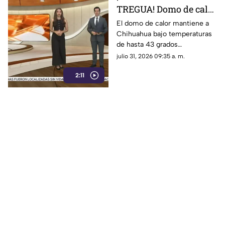
TREGUA! Domo de calor
dispara el termómetro
El domo de calor mantiene a
Chihuahua bajo temperaturas
hasta los 43 grados y
de hasta 43 grados
pone vidas en riesgo
centígrados, aumentando el
julio 31, 2026 09:35 a. m.
riesgo de golpe de calor,
2:11
deshidratación y otras
afectaciones por la exposición
prolongada al sol