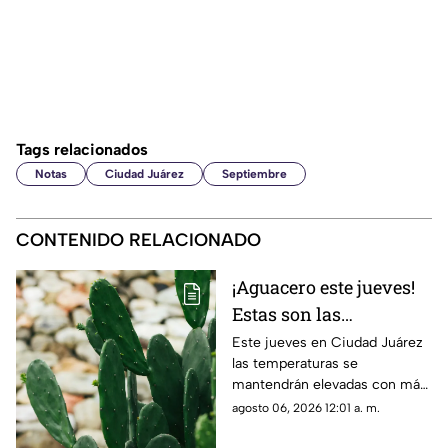
Tags relacionados
Notas
Ciudad Juárez
Septiembre
CONTENIDO RELACIONADO
¡Aguacero este jueves!
Estas son las
probabilidades de
Este jueves en Ciudad Juárez
las temperaturas se
lluvia para el clima de
mantendrán elevadas con más
hoy en Ciudad Juárez
de 40 grados y probabilidad de
agosto 06, 2026 12:01 a. m.
lluvia