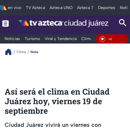
en vivo
TV Azteca
Azteca UNO
Azteca 7
Deportes
Notic
Noticias
Turismo
Viral y Tendencia
Clima
Deportes
Espec
En Viv
Clima
Nota
Así será el clima en Ciudad
Juárez hoy, viernes 19 de
septiembre
Ciudad Juárez vivirá un viernes con