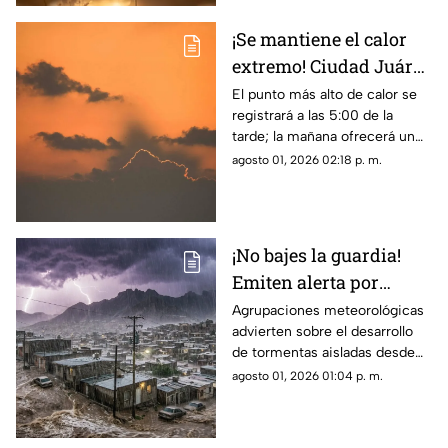
¡Se mantiene el calor
extremo! Ciudad Juárez
tendrá hasta 38 grados
El punto más alto de calor se
registrará a las 5:00 de la
en el clima de este
tarde; la mañana ofrecerá un
domingo
ambiente más fresco con 26
agosto 01, 2026 02:18 p. m.
grados a las 8:00 a. m.
¡No bajes la guardia!
Emiten alerta por
monzón y riesgo de
Agrupaciones meteorológicas
advierten sobre el desarrollo
inundaciones en
de tormentas aisladas desde
Ciudad Juárez y El Paso
las 12:00 p. m.,
agosto 01, 2026 01:04 p. m.
concentrándose la mayor
probabilidad de lluvia entre las
5:00 de la tarde y las 10:00 de