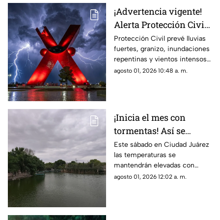
la noche
¡Advertencia vigente!
Alerta Protección Civil
por tormentas y posible
Protección Civil prevé lluvias
fuertes, granizo, inundaciones
caída de granizo este
repentinas y vientos intensos
sábado
desde el mediodía de este
agosto 01, 2026 10:48 a. m.
sábado hasta los primeros
minutos del domingo.
¡Inicia el mes con
tormentas! Así se
espera el clima para
Este sábado en Ciudad Juárez
las temperaturas se
hoy, 1 de agosto en
mantendrán elevadas con
Ciudad Juárez
cerca de 40 grados y
agosto 01, 2026 12:02 a. m.
probabilidad de lluvias