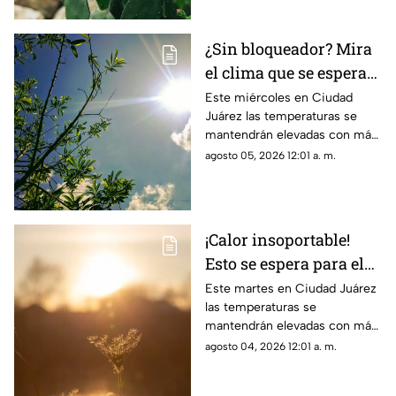
¿Sin bloqueador? Mira
el clima que se espera
para hoy, 5 de agosto,
Este miércoles en Ciudad
Juárez las temperaturas se
en Ciudad Juárez
mantendrán elevadas con más
de 40 grados
agosto 05, 2026 12:01 a. m.
¡Calor insoportable!
Esto se espera para el
clima de hoy en Ciudad
Este martes en Ciudad Juárez
las temperaturas se
Juárez
mantendrán elevadas con más
de 40 grados
agosto 04, 2026 12:01 a. m.