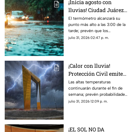
¡Inicia agosto con
lluvias! Ciudad Juárez
empieza este mes con
El termómetro alcanzará su
punto más alto a las 3:00 de la
temperaturas de hasta
tarde; prevén que los
39°C y probabilidad de
chubascos y tormentas se
julio 31, 2026 02:47 p. m.
TORMENTAS
concentren durante la noche
de este sábado.
¡Calor con lluvia!
Protección Civil emite
alerta preventiva por
Las altas temperaturas
continuarán durante el fin de
calor extremo y
semana; prevén probabilidades
posibles tormentas
de lluvia de hasta un 40 por
julio 31, 2026 12:09 p. m.
HOY en Ciudad Juárez
ciento para la tarde y noche de
este viernes.
¡EL SOL NO DA