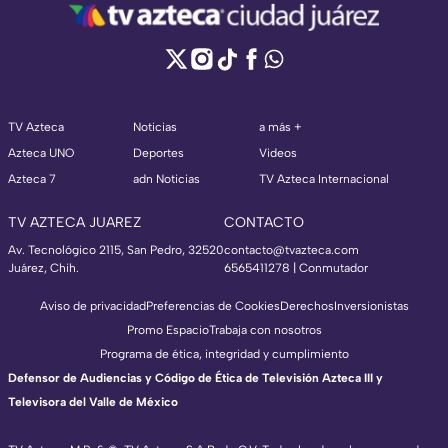
TV Azteca
Noticias
a más +
Azteca UNO
Deportes
Videos
Azteca 7
adn Noticias
TV Azteca Internacional
TV AZTECA JUAREZ
CONTACTO
Av. Tecnológico 2115, San Pedro, 32520
contacto@tvazteca.com
Juárez, Chih.
6565411278 | Conmutador
Aviso de privacidad
Preferencias de Cookies
Derechos
Inversionistas
Promo Espacio
Trabaja con nosotros
Programa de ética, integridad y cumplimiento
Defensor de Audiencias y Código de Ética de Televisión Azteca III y
Televisora del Valle de México