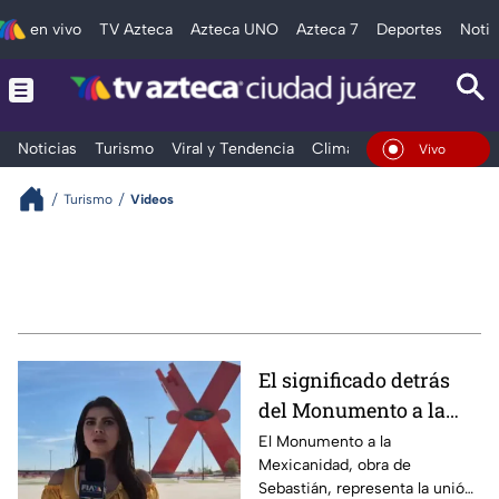
en vivo
TV Azteca
Azteca UNO
Azteca 7
Deportes
Notic
Noticias
Turismo
Viral y Tendencia
Clima
Deportes
Espec
En Vivo
Turismo
Videos
El significado detrás
del Monumento a la
Mexicanidad: La "X"
El Monumento a la
Mexicanidad, obra de
Sebastián, representa la unión