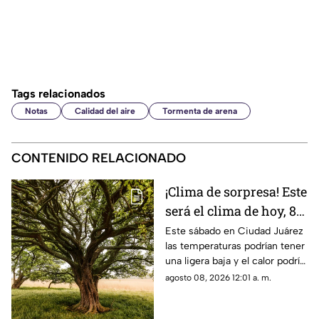
Tags relacionados
Notas
Calidad del aire
Tormenta de arena
CONTENIDO RELACIONADO
¡Clima de sorpresa! Este
será el clima de hoy, 8
de agosto, en Ciudad
Este sábado en Ciudad Juárez
las temperaturas podrían tener
Juárez
una ligera baja y el calor podría
dar un respiro
agosto 08, 2026 12:01 a. m.