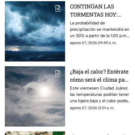
CONTINÚAN LAS
TORMENTAS HOY:
Mira las
La probabilidad de
precipitación se mantendrá en
probabilidades de
un 30% a partir de la 1:00 p.m.,
lluvia y VIENTOS para
acompañada de vientos de
agosto 07, 2026 09:49 a. m.
este viernes en Ciudad
hasta 57 km/h y una
Juárez
temperatura máxima de 38°C.
¿Baja el calor? Entérate
cómo será el clima para
hoy, 7 de agosto, en
Este viernesen Ciudad Juárez
las temperaturas podrían tener
Ciudad Juárez
una ligera baja y el calor podía
dar un respiro este viernes
agosto 07, 2026 12:01 a. m.