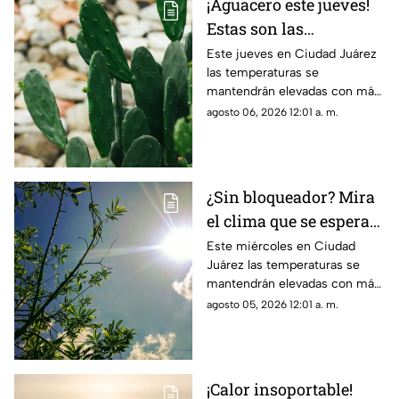
¡Aguacero este jueves!
Estas son las
probabilidades de
Este jueves en Ciudad Juárez
las temperaturas se
lluvia para el clima de
mantendrán elevadas con más
hoy en Ciudad Juárez
de 40 grados y probabilidad de
agosto 06, 2026 12:01 a. m.
lluvia
¿Sin bloqueador? Mira
el clima que se espera
para hoy, 5 de agosto,
Este miércoles en Ciudad
Juárez las temperaturas se
en Ciudad Juárez
mantendrán elevadas con más
de 40 grados
agosto 05, 2026 12:01 a. m.
¡Calor insoportable!