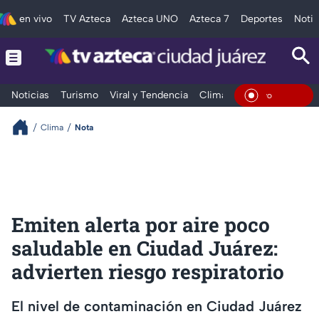
en vivo
TV Azteca
Azteca UNO
Azteca 7
Deportes
Notic
Noticias
Turismo
Viral y Tendencia
Clima
Deportes
Espec
En Vivo
Clima
Nota
Emiten alerta por aire poco
saludable en Ciudad Juárez:
advierten riesgo respiratorio
El nivel de contaminación en Ciudad Juárez