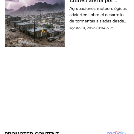
Emiten alerta por
monzón y riesgo de
Agrupaciones meteorológicas
advierten sobre el desarrollo
inundaciones en
de tormentas aisladas desde
Ciudad Juárez y El Paso
las 12:00 p. m.,
agosto 01, 2026 01:04 p. m.
concentrándose la mayor
probabilidad de lluvia entre las
5:00 de la tarde y las 10:00 de
la noche