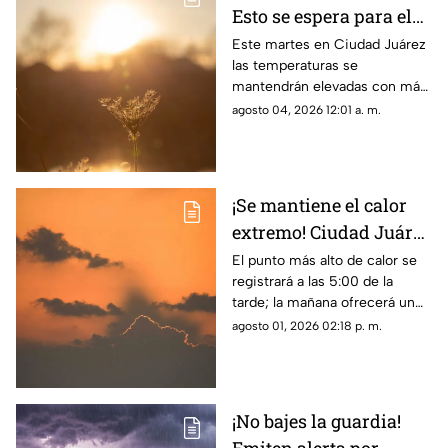
Esto se espera para el
clima de hoy en Ciudad
Este martes en Ciudad Juárez
las temperaturas se
Juárez
mantendrán elevadas con más
de 40 grados
agosto 04, 2026 12:01 a. m.
¡Se mantiene el calor
extremo! Ciudad Juárez
tendrá hasta 38 grados
El punto más alto de calor se
registrará a las 5:00 de la
en el clima de este
tarde; la mañana ofrecerá un
domingo
ambiente más fresco con 26
agosto 01, 2026 02:18 p. m.
grados a las 8:00 a. m.
¡No bajes la guardia!