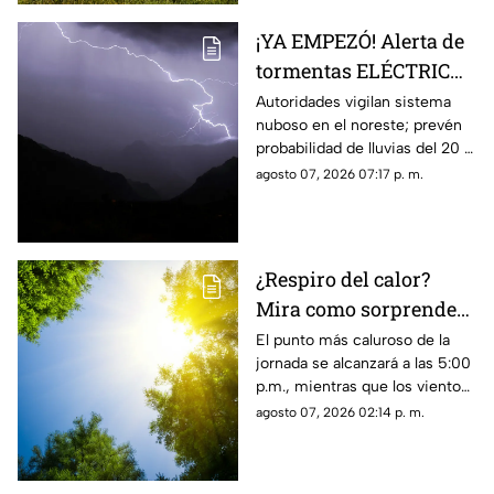
¡YA EMPEZÓ! Alerta de
tormentas ELÉCTRICAS
para este viernes se
Autoridades vigilan sistema
nuboso en el noreste; prevén
mantiene vigente:
probabilidad de lluvias del 20 al
Protección civil
30% con riesgo de granizo,
agosto 07, 2026 07:17 p. m.
descargas eléctricas e
inundaciones.
¿Respiro del calor?
Mira como sorprenderá
el clima de mañana 8
El punto más caluroso de la
jornada se alcanzará a las 5:00
de agosto, en Ciudad
p.m., mientras que los vientos
Juárez
registrarán velocidades de
agosto 07, 2026 02:14 p. m.
hasta 40 km/h en la franja
fronteriza.