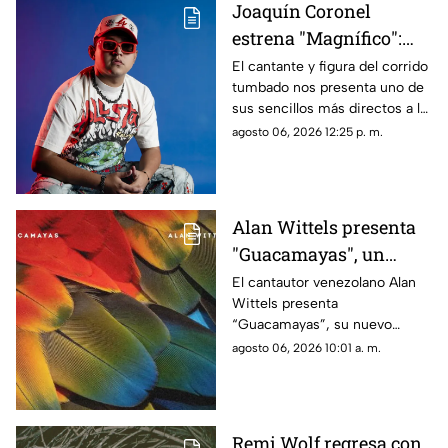
Joaquín Coronel
personas que nos formaron
estrena "Magnífico":
cuando el amor se
El cantante y figura del corrido
tumbado nos presenta uno de
vuelve dulce venganza
sus sencillos más directos a la
fecha, pues amparado por su
agosto 06, 2026 12:25 p. m.
fiel estilo, celebra el fin de una
relación tóxica con mucha
actitud, ironía y ganas de
volver a disfrutar la vida sin
Alan Wittels presenta
importar lo que digan los
"Guacamayas", un
demás
homenaje musical a la
El cantautor venezolano Alan
Wittels presenta
identidad, las nostalgia
“Guacamayas”, su nuevo
y el sentido de
sencillo disponible a partir del
agosto 06, 2026 10:01 a. m.
pertenencia
hoy, 30 de julio, una canción
que encuentra el punto de
encuentro entre la identidad
cultural, la migración y los
Remi Wolf regresa con