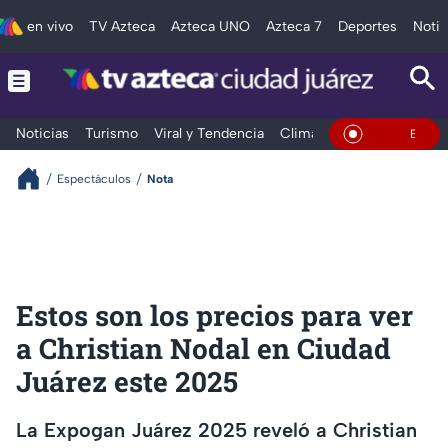
en vivo
TV Azteca
Azteca UNO
Azteca 7
Deportes
Notic
Noticias
Turismo
Viral y Tendencia
Clima
Deportes
Espec
En Vivo
Espectáculos
Nota
Estos son los precios para ver
a Christian Nodal en Ciudad
Juárez este 2025
La Expogan Juárez 2025 reveló a Christian