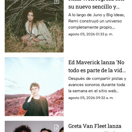
vínculos emocionales que nos
su nuevo sencillo y
conectan con el lugar al que
llamamos hogar.
video 'Twiggy'
A lo largo de Juno y Big Ideas,
Remi construyó un universo
completamente propio,
convirtiéndose en el proceso
agosto 05, 2026 01:33 p. m.
en una de las voces creativas
más queridas e impredecibles
de la música contemporánea.
Ed Maverick lanza 'No
todo es parte de la vida',
el primero de dos
Después de compartir pistas y
avances sonoros durante toda
nuevos sencillos a
la semana en el sitio web
estrenarse
esrutayerma.com, Ed Maverick
agosto 05, 2026 09:32 a. m.
recibe el día con una nueva
canción que nos adentra en un
nuevo universo conceptual.
Greta Van Fleet lanza