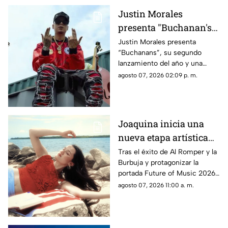
Justin Morales
presenta "Buchanan's",
el corrido que sus fans
Justin Morales presenta
“Buchanans”, su segundo
esperaban desde hace
lanzamiento del año y una
dos años
composición de su autoría que
agosto 07, 2026 02:09 p. m.
llega tras dos años de
expectativa por parte de sus
seguidores, quienes esperaban
el estreno completo desde que
Joaquina inicia una
el artista compartió un primer
nueva etapa artística
adelanto en redes sociales.
con 'Verano en la
Tras el éxito de Al Romper y la
Burbuja y protagonizar la
Ciudad'
portada Future of Music 2026,
de Rolling Stone en español, la
agosto 07, 2026 11:00 a. m.
cantautora evoca la nostalgia y
explora la identidad, el sentido
de pertenencia y el valor de
regresar a los lugares y