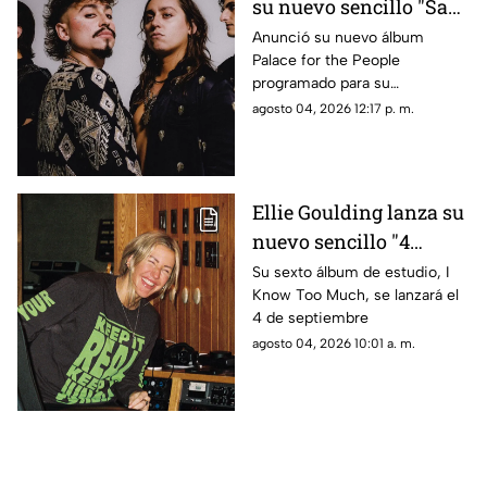
su nuevo sencillo "Saw
you stand"
Anunció su nuevo álbum
Palace for the People
programado para su
lanzamiento el 9 de octubre
agosto 04, 2026 12:17 p. m.
Ellie Goulding lanza su
nuevo sencillo "4
seasons"
Su sexto álbum de estudio, I
Know Too Much, se lanzará el
4 de septiembre
agosto 04, 2026 10:01 a. m.