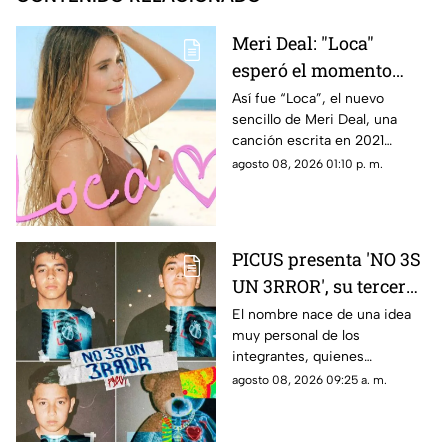
Meri Deal: "Loca"
esperó el momento
perfecto. Hoy por fin es
Así fue “Loca”, el nuevo
sencillo de Meri Deal, una
tuya
canción escrita en 2021
durante una sesión muy
agosto 08, 2026 01:10 p. m.
especial en Miami junto a
Yasmil Marrufo y Florentino
Primera.
PICUS presenta 'NO 3S
UN 3RROR', su tercer
álbum de estudio
El nombre nace de una idea
muy personal de los
integrantes, quienes
transforman una frase
agosto 08, 2026 09:25 a. m.
comúnmente relacionada con
el arrepentimiento en un
mensaje de confianza