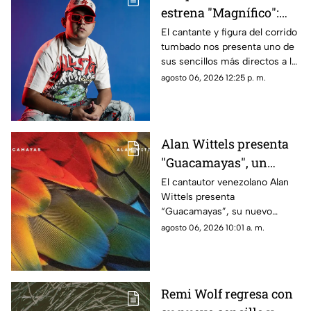
estrena "Magnífico":
cuando el amor se
El cantante y figura del corrido
tumbado nos presenta uno de
vuelve dulce venganza
sus sencillos más directos a la
fecha, pues amparado por su
agosto 06, 2026 12:25 p. m.
fiel estilo, celebra el fin de una
relación tóxica con mucha
actitud, ironía y ganas de
volver a disfrutar la vida sin
Alan Wittels presenta
importar lo que digan los
"Guacamayas", un
demás
homenaje musical a la
El cantautor venezolano Alan
Wittels presenta
identidad, las nostalgia
“Guacamayas”, su nuevo
y el sentido de
sencillo disponible a partir del
agosto 06, 2026 10:01 a. m.
pertenencia
hoy, 30 de julio, una canción
que encuentra el punto de
encuentro entre la identidad
cultural, la migración y los
Remi Wolf regresa con
vínculos emocionales que nos