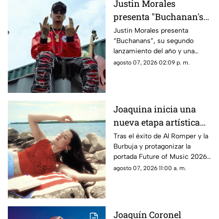
Justin Morales
presenta "Buchanan's",
el corrido que sus fans
Justin Morales presenta
“Buchanans”, su segundo
esperaban desde hace
lanzamiento del año y una
dos años
composición de su autoría que
agosto 07, 2026 02:09 p. m.
llega tras dos años de
expectativa por parte de sus
seguidores, quienes esperaban
el estreno completo desde que
Joaquina inicia una
el artista compartió un primer
nueva etapa artística
adelanto en redes sociales.
con 'Verano en la
Tras el éxito de Al Romper y la
Burbuja y protagonizar la
Ciudad'
portada Future of Music 2026,
de Rolling Stone en español, la
agosto 07, 2026 11:00 a. m.
cantautora evoca la nostalgia y
explora la identidad, el sentido
de pertenencia y el valor de
regresar a los lugares y
Joaquín Coronel
personas que nos formaron