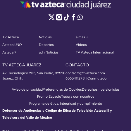
TV Azteca
Noticias
a más +
Azteca UNO
Deportes
Videos
Azteca 7
adn Noticias
TV Azteca Internacional
TV AZTECA JUAREZ
CONTACTO
Av. Tecnológico 2115, San Pedro, 32520
contacto@tvazteca.com
Juárez, Chih.
6565411278 | Conmutador
Aviso de privacidad
Preferencias de Cookies
Derechos
Inversionistas
Promo Espacio
Trabaja con nosotros
Programa de ética, integridad y cumplimiento
Defensor de Audiencias y Código de Ética de Televisión Azteca III y
Televisora del Valle de México