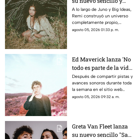
su nuevo sencillo y
conectan con el lugar al que
llamamos hogar.
video 'Twiggy'
A lo largo de Juno y Big Ideas,
Remi construyó un universo
completamente propio,
convirtiéndose en el proceso
agosto 05, 2026 01:33 p. m.
en una de las voces creativas
más queridas e impredecibles
de la música contemporánea.
Ed Maverick lanza 'No
todo es parte de la vida',
el primero de dos
Después de compartir pistas y
avances sonoros durante toda
nuevos sencillos a
la semana en el sitio web
estrenarse
esrutayerma.com, Ed Maverick
agosto 05, 2026 09:32 a. m.
recibe el día con una nueva
canción que nos adentra en un
nuevo universo conceptual.
Greta Van Fleet lanza
su nuevo sencillo "Saw