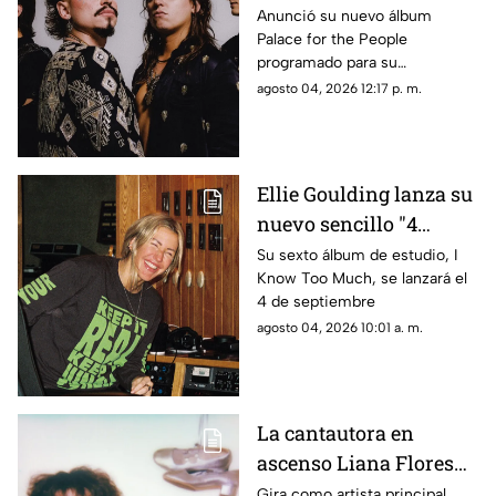
you stand"
Anunció su nuevo álbum
Palace for the People
programado para su
lanzamiento el 9 de octubre
agosto 04, 2026 12:17 p. m.
Ellie Goulding lanza su
nuevo sencillo "4
seasons"
Su sexto álbum de estudio, I
Know Too Much, se lanzará el
4 de septiembre
agosto 04, 2026 10:01 a. m.
La cantautora en
ascenso Liana Flores
anuncia su nuevo EP
Gira como artista principal