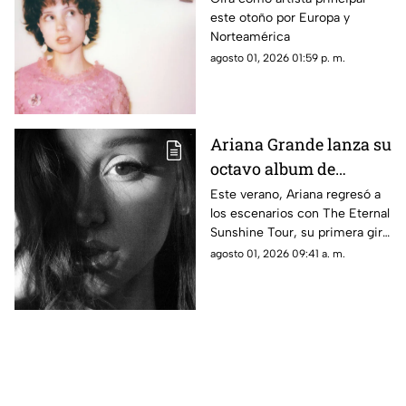
este otoño por Europa y
'And So It Goes'
Norteamérica
agosto 01, 2026 01:59 p. m.
Ariana Grande lanza su
octavo album de
estudio "Petal" ya
Este verano, Ariana regresó a
los escenarios con The Eternal
disponible
Sunshine Tour, su primera gira
mundial en más de siete años.
agosto 01, 2026 09:41 a. m.