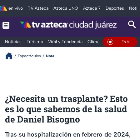
en vivo
TV Azteca
Azteca UNO
Azteca 7
Deportes
Notic
Noticias
Turismo
Viral y Tendencia
Clima
Deportes
Espec
En Vivo
Espectáculos
Nota
¿Necesita un trasplante? Esto
es lo que sabemos de la salud
de Daniel Bisogno
Tras su hospitalización en febrero de 2024,