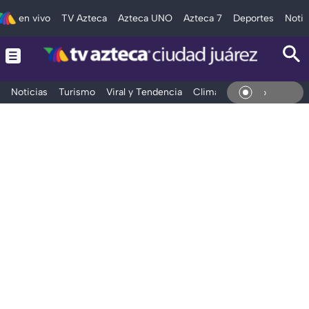
en vivo
TV Azteca
Azteca UNO
Azteca 7
Deportes
Notic
Noticias
Turismo
Viral y Tendencia
Clima
Deportes
Espec
En Vi