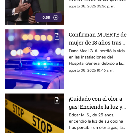
de expresión
acuerdo con su postura,
agosto 08, 2026 03:36 p. m.
podrían representar un riesgo
0:58
para la libertad de expresión y
convertirse en una forma de
censura impulsada desde el
Confirman MUERTE de
Gobierno Federal.
mujer de 18 años tras
ser atropellada en
Dana Mael G. A. perdió la vida
en las instalaciones del
Ciudad Juárez
Hospital General debido a la
gravedad de las lesiones
agosto 08, 2026 10:46 a. m.
provocadas por el fuerte
impacto.
¡Cuidado con el olor a
gas! Enciende la luz y
genera explosión en
Edgar M. S., de 25 años,
encendió la luz de su cocina
vivienda de Ciudad
tras percibir un olor a gas; la
Juárez