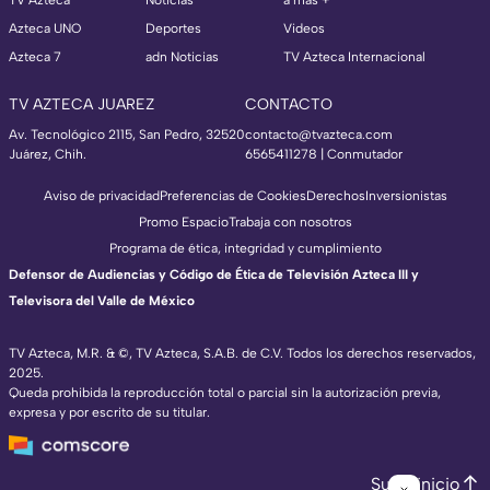
TV Azteca
Noticias
a más +
Azteca UNO
Deportes
Videos
Azteca 7
adn Noticias
TV Azteca Internacional
TV AZTECA JUAREZ
CONTACTO
Av. Tecnológico 2115, San Pedro, 32520
contacto@tvazteca.com
Juárez, Chih.
6565411278 | Conmutador
Aviso de privacidad
Preferencias de Cookies
Derechos
Inversionistas
Promo Espacio
Trabaja con nosotros
Programa de ética, integridad y cumplimiento
Defensor de Audiencias y Código de Ética de Televisión Azteca III y
Televisora del Valle de México
TV Azteca, M.R. & ©, TV Azteca, S.A.B. de C.V. Todos los derechos reservados,
2025.
Queda prohibida la reproducción total o parcial sin la autorización previa,
expresa y por escrito de su titular.
Subir inicio