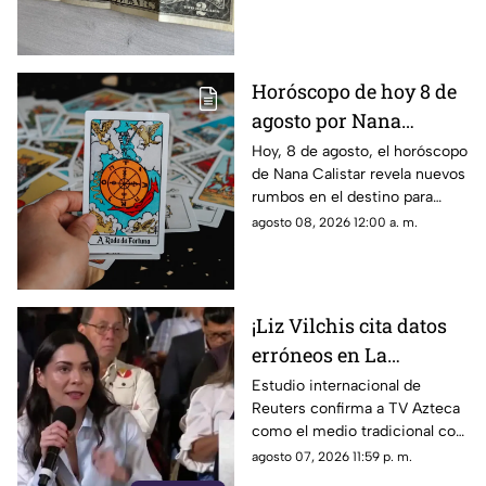
Horóscopo de hoy 8 de
agosto por Nana
Calistar: ¿Qué te depara
Hoy, 8 de agosto, el horóscopo
de Nana Calistar revela nuevos
el destino este sábado?
rumbos en el destino para
estos signos
agosto 08, 2026 12:00 a. m.
¡Liz Vilchis cita datos
erróneos en La
Mañanera: Estudio de
Estudio internacional de
Reuters confirma a TV Azteca
Reuters confirma
como el medio tradicional con
liderazgo de TV Azteca
mayor alcance y credibilidad
agosto 07, 2026 11:59 p. m.
en alcance y
en México, tras