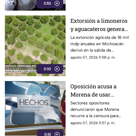
credibilidad
2:52
inconsistencias en La
Mañanera
Extorsión a limoneros
y aguacateros genera
pérdidas de 18 mil mdp
La extorsión agrícola de 18 mil
mdp anuales en Michoacán
en Michoacán
derivó en la salida de
inspectores de EE. UU.,
agosto 07, 2026 11:58 p. m.
frenando la exportación de
2:32
aguacate y provocando
severas pérdidas
Oposición acusa a
Morena de usar
censura para ocultar
Sectores opositores
denunciaron que Morena
seńalamientos de
recurre a la censura para
narcopolítica
imponer su versión oficial y
agosto 07, 2026 11:57 p. m.
desestimar señalamientos que
0:51
vinculan a la 4T con la