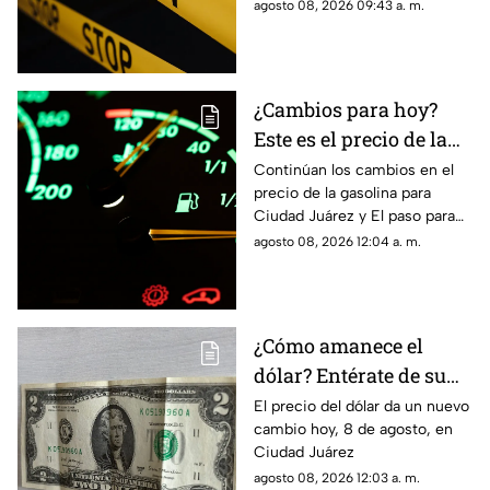
chispante detonación le
agosto 08, 2026 09:43 a. m.
provocó quemaduras en el
60% de su cuerpo.
¿Cambios para hoy?
Este es el precio de la
gasolina para Ciudad
Continúan los cambios en el
precio de la gasolina para
Juárez y El Paso
Ciudad Juárez y El paso para
hoy, 8 de agosto
agosto 08, 2026 12:04 a. m.
¿Cómo amanece el
dólar? Entérate de su
precio hoy, 8 de agosto,
El precio del dólar da un nuevo
cambio hoy, 8 de agosto, en
en Ciudad Juárez
Ciudad Juárez
agosto 08, 2026 12:03 a. m.