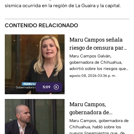
sísmica ocurrida en la región de La Guaira y la capital.
CONTENIDO RELACIONADO
Maru Campos señala
riesgo de censura para
medios y periodistas
Maru Campos Galván,
gobernadora de Chihuahua,
ante nuevos
advirtió sobre los riesgos que
lineamientos de
podrían representar los nuevos
agosto 08, 2026 03:36 p. m.
audiencias
lineamientos para los derechos
5:09
de las audiencias y la libertad
de expresión. Señaló que estas
disposiciones podrían
Maru Campos,
utilizarse para sancionar a
gobernadora de
medios y periodistas críticos.
Chihuahua, advierte
Maru Campos, gobernadora de
Chihuahua, habló sobre los
riesgo para la libertad
nuevos lineamientos que, de