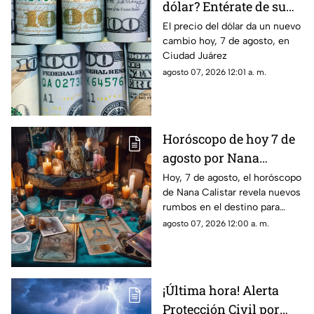
dólar? Entérate de su
precio hoy, 7 de agosto,
El precio del dólar da un nuevo
cambio hoy, 7 de agosto, en
en Ciudad Juárez
Ciudad Juárez
agosto 07, 2026 12:01 a. m.
Horóscopo de hoy 7 de
agosto por Nana
Calistar: Este será tu
Hoy, 7 de agosto, el horóscopo
de Nana Calistar revela nuevos
mejor beneficio
rumbos en el destino para
estos signos
agosto 07, 2026 12:00 a. m.
¡Última hora! Alerta
Protección Civil por