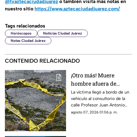
@tvaztecaciudadjuarez
o también visita más notas en
nuestro sitio
https://www.aztecaciudadjuarez.com/
Tags relacionados
Horóscopos
Noticias Ciudad Juárez
Notas Ciudad Juárez
CONTENIDO RELACIONADO
¡Otro más! Muere
hombre afuera de
farmacia tras sufrir
La víctima llegó a bordo de un
vehículo al consultorio de la
una descarga eléctrica
calle Profesor Juan Antonio
en Ciudad Juárez
Pedroza para pedir auxilio,
agosto 07, 2026 01:06 p. m.
pero el médico confirmó que
ya no contaba con signos
vitales