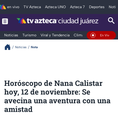
en vivo
TV Azteca
Azteca UNO
Azteca 7
Deportes
Notic
Noticias
Turismo
Viral y Tendencia
Clima
Deportes
Espec
En Vivo
Noticias
Nota
Horóscopo de Nana Calistar
hoy, 12 de noviembre: Se
avecina una aventura con una
amistad