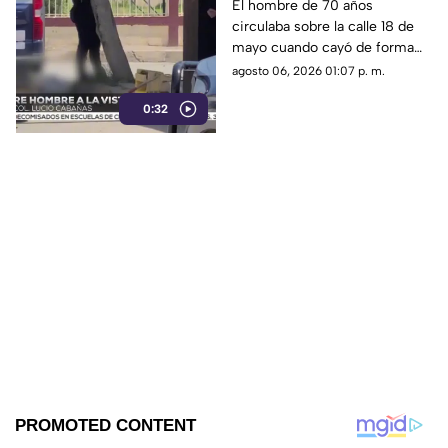
pierde la vida en la
El hombre de 70 años
circulaba sobre la calle 18 de
colonia Lucio Cabañas
mayo cuando cayó de forma
repentina; paramédicos
agosto 06, 2026 01:07 p. m.
acudieron al lugar pero ya no
0:32
contaba con signos vitales.