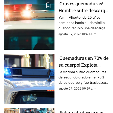
¡Graves quemaduras!
Hombre sufre descarga
eléctrica por pisar
Yamir Alberto, de 25 años,
caminaba hacia su domicilio
cable expuesto en
cuando recibió una descarga
banqueta de Ciudad
eléctrica; fue trasladado de
agosto 07, 2026 10:40 a. m.
Juárez
urgencia al Hospital General
con lesiones de segundo y
tercer grado
¡Quemaduras en 70% de
su cuerpo! Explota
tanque de gas en
La víctima sufrió quemaduras
de segundo grado en el 70%
Parajes del Sur y deja a
de su cuerpo y fue trasladada
una persona grave
de urgencia al Hospital General
agosto 07, 2026 09:29 a. m.
de Ciudad Juárez.
¡Peligro de descargas