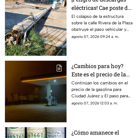
eléctricas! Cae poste de
concreto tras
El colapso de la estructura
sobre la calle Rivera de la Plaza
TORMENTAS y bloquea
obstruye el paso vehicular y
calles en Ciudad Juárez
mantiene en alerta a los
agosto 07, 2026 09:24 a. m.
vecinos por riesgo de
descargas eléctricas
¿Cambios para hoy?
Este es el precio de la
gasolina para Ciudad
Continúan los cambios en el
precio de la gasolina para
Juárez y El Paso
Ciudad Juárez y El paso para
hoy, 7 de agosto
agosto 07, 2026 12:03 a. m.
¿Cómo amanece el