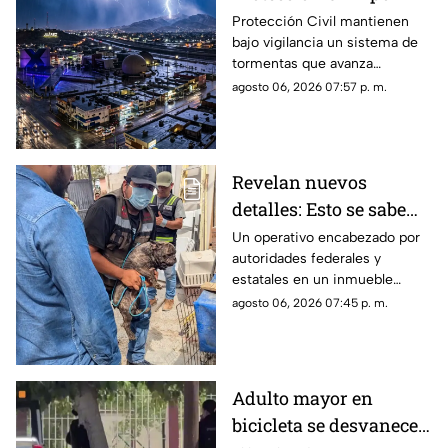
tormenta que se acerca
Protección Civil mantienen
bajo vigilancia un sistema de
a Ciudad Juárez y El
tormentas que avanza
Paso: piden extremar
lentamente hacia el suroeste y
agosto 06, 2026 07:57 p. m.
precauciones
que, de conservar su
intensidad y trayectoria, podría
ingresar a Ciudad Juárez
durante las próximas horas.
Revelan nuevos
detalles: Esto se sabe
sobre el hallazgo de un
Un operativo encabezado por
autoridades federales y
lagarto y un tigre de
estatales en un inmueble
bengala en un
habilitado como autolavado en
agosto 06, 2026 07:45 p. m.
autolavado de Juárez
Ciudad Juárez dejó como
saldo el aseguramiento de un
tigre de bengala, un cocodrilo
y cinco perros.
Adulto mayor en
bicicleta se desvanece y