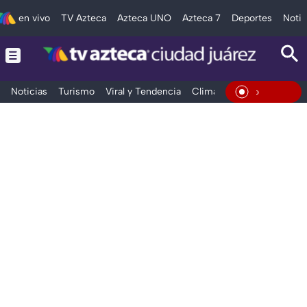
en vivo
TV Azteca
Azteca UNO
Azteca 7
Deportes
Notic
Noticias
Turismo
Viral y Tendencia
Clima
Deportes
Espec
En Viv