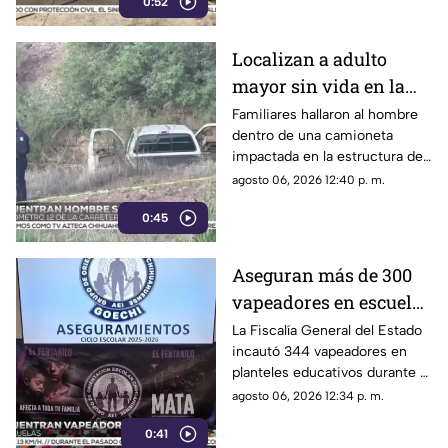
0:52
un fuego durante la disputa.
Localizan a adulto
mayor sin vida en la
carretera de
Familiares hallaron al hombre
dentro de una camioneta
Cuahtémoc; habría
impactada en la estructura de
sufrido infarto al
un puente a la altura del
agosto 06, 2026 12:40 p. m.
volante
kilómetro 12; las autoridades
0:45
presumen una causa natural
previa al choque.
Aseguran más de 300
vapeadores en escuelas
de Chihuahua; detectan
La Fiscalía General del Estado
incautó 344 vapeadores en
dispositivo wax
planteles educativos durante el
ciclo escolar 2025-2026; 36
agosto 06, 2026 12:34 p. m.
de ellos contenían
0:41
concentrado de cannabis