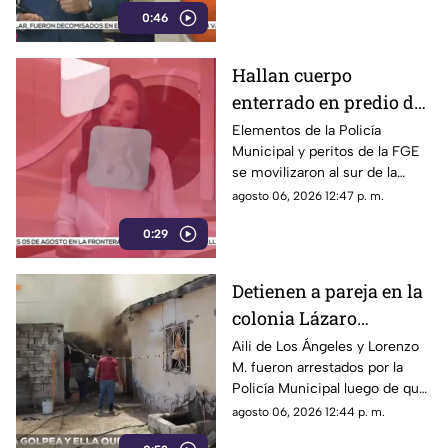
0:46
fugas de gas.
Hallan cuerpo
enterrado en predio de
la colonia División del
Elementos de la Policía
Municipal y peritos de la FGE
Norte en Chihuahua
se movilizaron al sur de la
capital tras el descubrimiento
agosto 06, 2026 12:47 p. m.
de restos humanos ocultos en
0:29
un terreno.
Detienen a pareja en la
colonia Lázaro
Cárdenas tras riña,
Aili de Los Ángeles y Lorenzo
M. fueron arrestados por la
agresión física y un
Policía Municipal luego de que
incendio
el hombre agrediera a la mujer
agosto 06, 2026 12:44 p. m.
y ella presuntamente iniciara