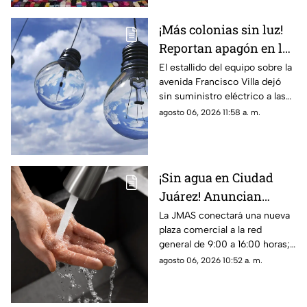
conocido como “wax”.
¡Más colonias sin luz!
Reportan apagón en la
zona de Altavista tras
El estallido del equipo sobre la
avenida Francisco Villa dejó
explosión de
sin suministro eléctrico a las
transformador
colonias Altavista, Insurgentes
agosto 06, 2026 11:58 a. m.
y sectores de la 16 de
Septiembre
¡Sin agua en Ciudad
Juárez! Anuncian
suspensión del servicio
La JMAS conectará una nueva
plaza comercial a la red
para este viernes 7 de
general de 9:00 a 16:00 horas;
agosto
habrá baja presión, suspensión
agosto 06, 2026 10:52 a. m.
del servicio y cierres parciales
en la carretera Juárez-Porvenir