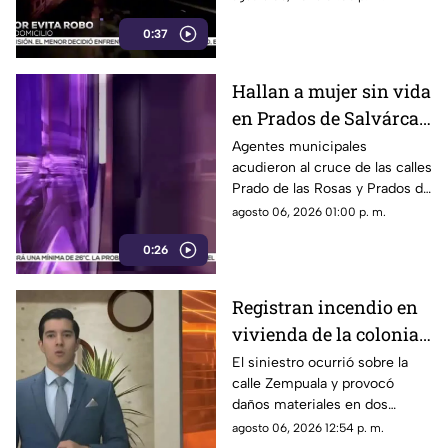
presunto delincuente, este
0:37
huyó sin lograr el cometido.
Hallan a mujer sin vida
en Prados de Salvárcar;
cuerpo no presentaba
Agentes municipales
acudieron al cruce de las calles
huellas de violencia
Prado de las Rosas y Prados de
Azucenas tras el reporte del
agosto 06, 2026 01:00 p. m.
hallazgo; peritos indagan la
0:26
causa del fallecimiento.
Registran incendio en
vivienda de la colonia
Fronteriza; bomberos
El siniestro ocurrió sobre la
calle Zempuala y provocó
controlan las llamas
daños materiales en dos
habitaciones; Protección Civil
agosto 06, 2026 12:54 p. m.
descartó personas lesionadas y