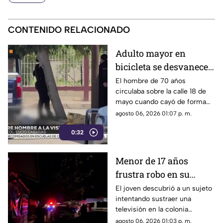
CONTENIDO RELACIONADO
Adulto mayor en
bicicleta se desvanece y
pierde la vida en la
El hombre de 70 años
circulaba sobre la calle 18 de
colonia Lucio Cabañas
mayo cuando cayó de forma
repentina; paramédicos
agosto 06, 2026 01:07 p. m.
acudieron al lugar pero ya no
0:32
contaba con signos vitales.
Menor de 17 años
frustra robo en su
domicilio de
El joven descubrió a un sujeto
intentando sustraer una
Cuauhtémoc; resulta
televisión en la colonia
herido de la mano
Reforma; tras forcejear con el
agosto 06, 2026 01:03 p. m.