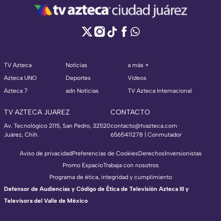
TV Azteca
Noticias
a más +
Azteca UNO
Deportes
Videos
Azteca 7
adn Noticias
TV Azteca Internacional
TV AZTECA JUAREZ
CONTACTO
Av. Tecnológico 2115, San Pedro, 32520
contacto@tvazteca.com
Juárez, Chih.
6565411278 | Conmutador
Aviso de privacidad
Preferencias de Cookies
Derechos
Inversionistas
Promo Espacio
Trabaja con nosotros
Programa de ética, integridad y cumplimiento
Defensor de Audiencias y Código de Ética de Televisión Azteca III y
Televisora del Valle de México