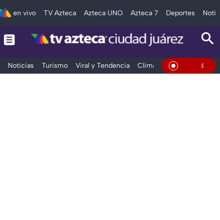
en vivo
TV Azteca
Azteca UNO
Azteca 7
Deportes
Notic
Noticias
Turismo
Viral y Tendencia
Clima
Deportes
Espec
En Vivo