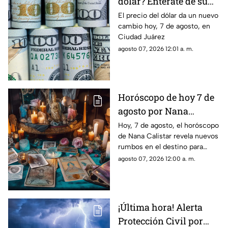
dólar? Entérate de su
precio hoy, 7 de agosto,
El precio del dólar da un nuevo
cambio hoy, 7 de agosto, en
en Ciudad Juárez
Ciudad Juárez
agosto 07, 2026 12:01 a. m.
Horóscopo de hoy 7 de
agosto por Nana
Calistar: Este será tu
Hoy, 7 de agosto, el horóscopo
de Nana Calistar revela nuevos
mejor beneficio
rumbos en el destino para
estos signos
agosto 07, 2026 12:00 a. m.
¡Última hora! Alerta
Protección Civil por