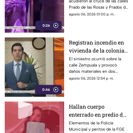
acudieron al cruce de las calles
huellas de violencia
Prado de las Rosas y Prados de
Azucenas tras el reporte del
agosto 06, 2026 01:00 p. m.
hallazgo; peritos indagan la
0:26
causa del fallecimiento.
Registran incendio en
vivienda de la colonia
Fronteriza; bomberos
El siniestro ocurrió sobre la
calle Zempuala y provocó
controlan las llamas
daños materiales en dos
habitaciones; Protección Civil
agosto 06, 2026 12:54 p. m.
descartó personas lesionadas y
0:46
fugas de gas.
Hallan cuerpo
enterrado en predio de
la colonia División del
Elementos de la Policía
Municipal y peritos de la FGE
Norte en Chihuahua