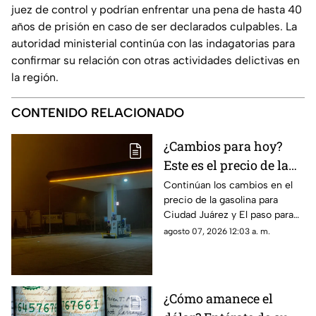
juez de control y podrían enfrentar una pena de hasta 40
años de prisión en caso de ser declarados culpables. La
autoridad ministerial continúa con las indagatorias para
confirmar su relación con otras actividades delictivas en
la región.
CONTENIDO RELACIONADO
¿Cambios para hoy?
Este es el precio de la
gasolina para Ciudad
Continúan los cambios en el
precio de la gasolina para
Juárez y El Paso
Ciudad Juárez y El paso para
hoy, 7 de agosto
agosto 07, 2026 12:03 a. m.
¿Cómo amanece el