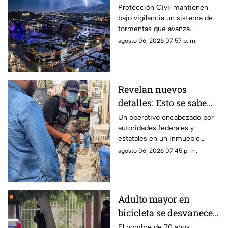
tormenta que se acerca
Protección Civil mantienen
bajo vigilancia un sistema de
a Ciudad Juárez y El
tormentas que avanza
Paso: piden extremar
lentamente hacia el suroeste y
agosto 06, 2026 07:57 p. m.
precauciones
que, de conservar su
intensidad y trayectoria, podría
ingresar a Ciudad Juárez
durante las próximas horas.
Revelan nuevos
detalles: Esto se sabe
sobre el hallazgo de un
Un operativo encabezado por
autoridades federales y
lagarto y un tigre de
estatales en un inmueble
bengala en un
habilitado como autolavado en
agosto 06, 2026 07:45 p. m.
autolavado de Juárez
Ciudad Juárez dejó como
saldo el aseguramiento de un
tigre de bengala, un cocodrilo
y cinco perros.
Adulto mayor en
bicicleta se desvanece y
pierde la vida en la
El hombre de 70 años