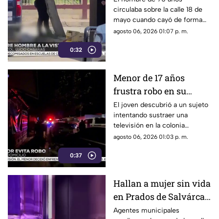
circulaba sobre la calle 18 de
colonia Lucio Cabañas
mayo cuando cayó de forma
repentina; paramédicos
agosto 06, 2026 01:07 p. m.
acudieron al lugar pero ya no
0:32
contaba con signos vitales.
Menor de 17 años
frustra robo en su
domicilio de
El joven descubrió a un sujeto
intentando sustraer una
Cuauhtémoc; resulta
televisión en la colonia
herido de la mano
Reforma; tras forcejear con el
agosto 06, 2026 01:03 p. m.
presunto delincuente, este
0:37
huyó sin lograr el cometido.
Hallan a mujer sin vida
en Prados de Salvárcar;
cuerpo no presentaba
Agentes municipales