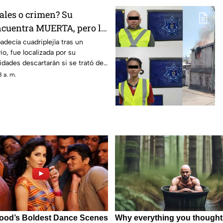
ales o crimen? Su
ncuentra MUERTA, pero la
 cuerpo desata sospechas
adecía cuadriplejía tras un
io, fue localizada por su
idades descartarán si se trató de
o un hecho delictivo
 a. m.