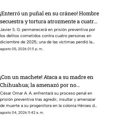
¡Enterró un puñal en su cráneo! Hombre
secuestra y tortura atrozmente a cuatro;
asesinan a uno en Riberas del Bravo
Javier S. G. permanecerá en prisión preventiva por
los delitos cometidos contra cuatro personas en
diciembre de 2025; una de las víctimas perdió la
vida a causa de la agresión directa en la cabeza
agosto 05, 2026 01:11 p. m.
¡Con un machete! Ataca a su madre en
Chihuahua; la amenazó por no
despertarlo para ir a trabajar
César Omar A. A. enfrentará su proceso penal en
prisión preventiva tras agredir, insultar y amenazar
de muerte a su progenitora en la colonia Héroes de
la Revolución de Parral, Chihuahua
agosto 04, 2026 11:42 a. m.