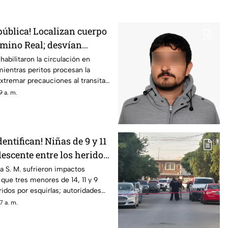
pública! Localizan cuerpo
amino Real; desvían
habilitaron la circulación en
mientras peritos procesan la
extremar precauciones al transitar
 a. m.
dentifican! Niñas de 9 y 11
escente entre los heridos
 el ataque de esta
sa S. M. sufrieron impactos
 que tres menores de 14, 11 y 9
ridos por esquirlas; autoridades
B., quien cuenta con
7 a. m.
resión familiar.