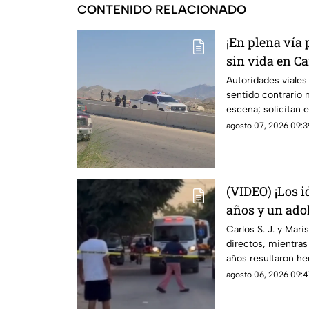
CONTENIDO RELACIONADO
¡En plena vía 
sin vida en C
tráfico
Autoridades viales 
sentido contrario 
escena; solicitan 
por el sector
agosto 07, 2026 09:39
(VIDEO) ¡Los i
años y un adol
de gravedad en
Carlos S. J. y Mari
directos, mientras
mañana
años resultaron he
buscan a Abraham 
agosto 06, 2026 09:4
antecedentes de ag