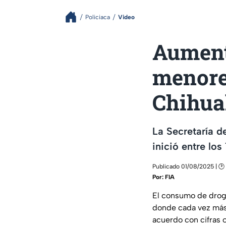
Policiaca
Video
Aument
menores
Chihu
La Secretaría d
inició entre lo
Publicado 01/08/2025 | 🕑
Por:
FIA
El consumo de drog
donde cada vez más
acuerdo con cifras o