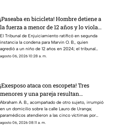
¡Paseaba en bicicleta! Hombre detiene a
la fuerza a menor de 12 años y lo viola
en Chihuahua; así logró escapar
El Tribunal de Enjuiciamiento ratificó en segunda
instancia la condena para Marvin O. B., quien
agredió a un niño de 12 años en 2024; el tribunal
desechó la apelación presentada por la defensa
agosto 06, 2026 10:28 a. m.
¡Exesposo ataca con escopeta! Tres
menores y una pareja resultan
gravemente heridos en Ciudad Juárez
Abraham A. B., acompañado de otro sujeto, irrumpió
en un domicilio sobre la calle Lauro de Uranga;
paramédicos atendieron a las cinco víctimas por
heridas de esquirlas.
agosto 06, 2026 08:11 a. m.