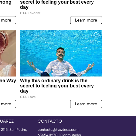
JUAREZ
CONTACTO
 2115, San Pedro,
contacto@tvazteca.com
6565411278 | Conmutador