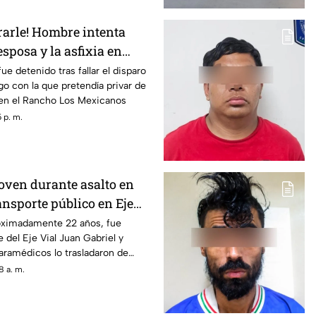
rarle! Hombre intenta
esposa y la asfixia en
ue detenido tras fallar el disparo
o con la que pretendía privar de
a en el Rancho Los Mexicanos
 p. m.
joven durante asalto en
ansporte público en Eje
roximadamente 22 años, fue
 del Eje Vial Juan Gabriel y
aramédicos lo trasladaron de
ospital
8 a. m.