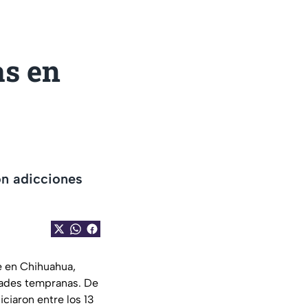
s en
on adicciones
e en Chihuahua,
dades tempranas. De
iciaron entre los 13