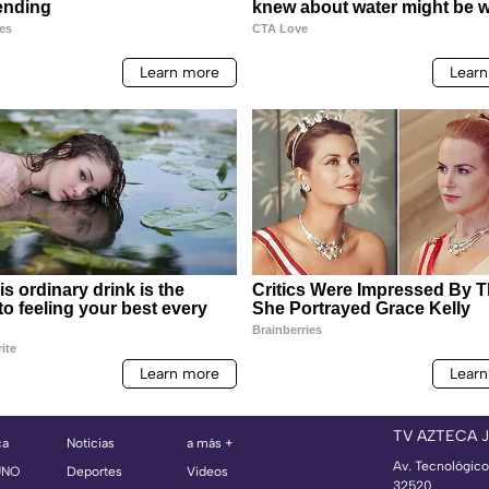
TV AZTECA 
ca
Noticias
a más +
Av. Tecnológico
UNO
Deportes
Videos
32520