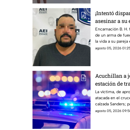
¡Intentó dispa
asesinar a su 
Chihuahua
Encarnación B. H. f
de un arma de fueg
la vida a su parej
agosto 05, 2026 01:25
Acuchillan a 
estación de tr
Vial
La víctima, de ap
atacada en el cruce
calzada Sanders; p
emergencia a un h
agosto 05, 2026 09:5