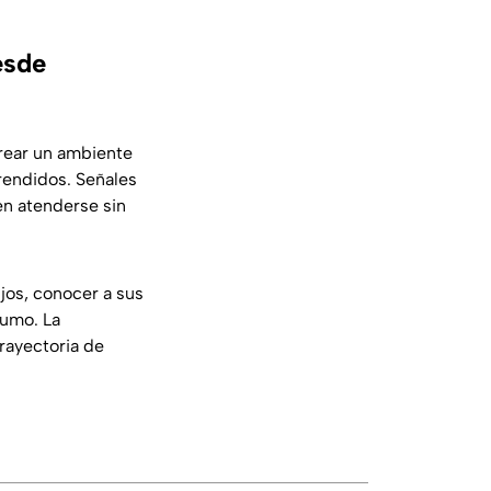
esde
rear un ambiente
endidos. Señales
n atenderse sin
jos, conocer a sus
sumo. La
rayectoria de