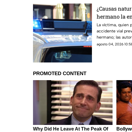
¿Causas natur
hermano la e
postura de su
La víctima, quien p
accidente vial prev
hermano; las autor
una causa natural 
agosto 04, 2026 10:58