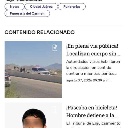
Notas
Ciudad Juárez
Funerarias
Funeraria del Carmen
CONTENIDO RELACIONADO
¡En plena vía pública!
Localizan cuerpo sin
vida en Camino Real;
Autoridades viales habilitaron
la circulación en sentido
desvían tráfico
contrario mientras peritos
procesan la escena; solicitan
agosto 07, 2026 09:39 a. m.
extremar precauciones al
transitar por el sector
¡Paseaba en bicicleta!
Hombre detiene a la
fuerza a menor de 12
El Tribunal de Enjuiciamiento