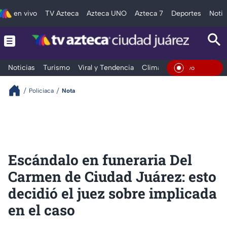
en vivo
TV Azteca
Azteca UNO
Azteca 7
Deportes
Notic
Noticias
Turismo
Viral y Tendencia
Clima
Deportes
Espec
En Viv
Policiaca
Nota
Escándalo en funeraria Del
Carmen de Ciudad Juárez: esto
decidió el juez sobre implicada
en el caso