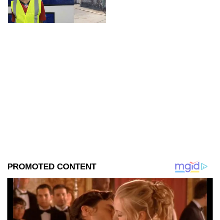
violencia familiar tras agredirla
físicamente durante una
discusión.