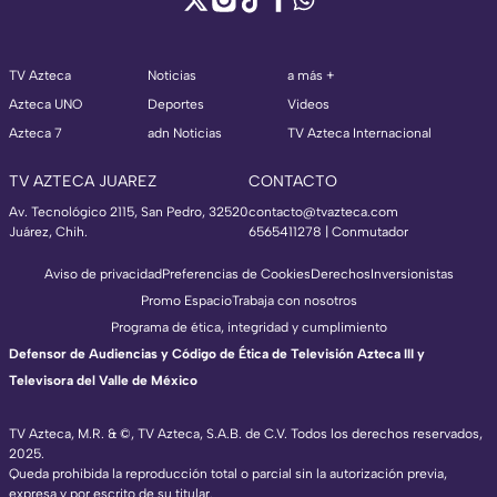
TV Azteca
Noticias
a más +
Azteca UNO
Deportes
Videos
Azteca 7
adn Noticias
TV Azteca Internacional
TV AZTECA JUAREZ
CONTACTO
Av. Tecnológico 2115, San Pedro, 32520
contacto@tvazteca.com
Juárez, Chih.
6565411278 | Conmutador
Aviso de privacidad
Preferencias de Cookies
Derechos
Inversionistas
Promo Espacio
Trabaja con nosotros
Programa de ética, integridad y cumplimiento
Defensor de Audiencias y Código de Ética de Televisión Azteca III y
Televisora del Valle de México
TV Azteca, M.R. & ©, TV Azteca, S.A.B. de C.V. Todos los derechos reservados,
2025.
Queda prohibida la reproducción total o parcial sin la autorización previa,
expresa y por escrito de su titular.