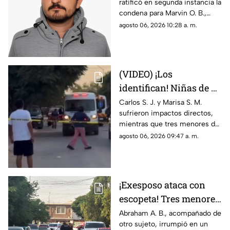
ratificó en segunda instancia la
años y lo viola en
condena para Marvin O. B.,
Chihuahua; así logró
quien agredió a un niño de 12
agosto 06, 2026 10:28 a. m.
escapar
años en 2024; el tribunal
desechó la apelación
presentada por la defensa
(VIDEO) ¡Los
identifican! Niñas de 9
y 11 años y un
Carlos S. J. y Marisa S. M.
sufrieron impactos directos,
adolescente entre los
mientras que tres menores de
heridos de gravedad en
14, 11 y 9 años resultaron
agosto 06, 2026 09:47 a. m.
el ataque de esta
heridos por esquirlas;
mañana
autoridades buscan a Abraham
B., quien cuenta con
antecedentes de agresión
¡Exesposo ataca con
familiar.
escopeta! Tres menores
y una pareja resultan
Abraham A. B., acompañado de
otro sujeto, irrumpió en un
gravemente heridos en