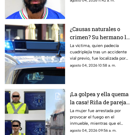
agosto 04, 2026 11:42 a. m.
progenitora en la colonia
Héroes de la Revolución de
Parral, Chihuahua
¿Causas naturales o
crimen? Su hermano la
encuentra MUERTA,
La víctima, quien padecía
cuadriplejía tras un accidente
pero la postura de su
vial previo, fue localizada por
cuerpo desata
su hermano; las autoridades
agosto 04, 2026 10:58 a. m.
sospechas
descartarán si se trató de una
causa natural o un hecho
delictivo
¡La golpea y ella quema
la casa! Riña de pareja
termina en incendio
La mujer fue arrestada por
provocar el fuego en el
total de vivienda en
inmueble, mientras que el
Ciudad Juárez
hombre fue detenido por
agosto 04, 2026 09:56 a. m.