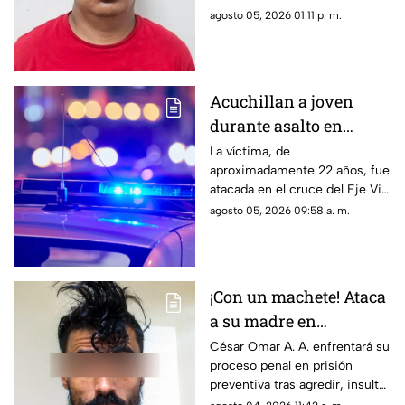
asesinan a uno en
cuatro personas en diciembre
agosto 05, 2026 01:11 p. m.
Riberas del Bravo
de 2025; una de las víctimas
perdió la vida a causa de la
agresión directa en la cabeza
Acuchillan a joven
durante asalto en
estación de transporte
La víctima, de
aproximadamente 22 años, fue
público en Eje Vial
atacada en el cruce del Eje Vial
Juan Gabriel y calzada
agosto 05, 2026 09:58 a. m.
Sanders; paramédicos lo
trasladaron de emergencia a
un hospital
¡Con un machete! Ataca
a su madre en
Chihuahua; la amenazó
César Omar A. A. enfrentará su
proceso penal en prisión
por no despertarlo para
preventiva tras agredir, insultar
ir a trabajar
y amenazar de muerte a su