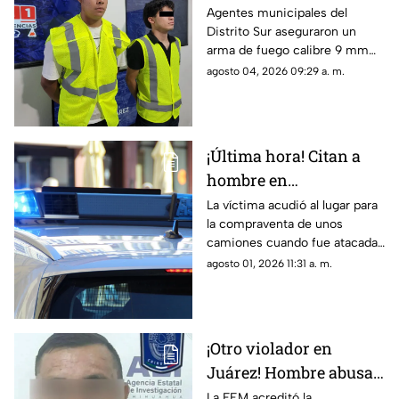
en Ciudad Juárez; tres
Agentes municipales del
Distrito Sur aseguraron un
son menores de edad
arma de fuego calibre 9 mm
luego de frenar la huida de un
agosto 04, 2026 09:29 a. m.
automóvil en la calle Agamis.
¡Última hora! Citan a
hombre en
supermercado de
La víctima acudió al lugar para
la compraventa de unos
bulevar Zaragoza y lo
camiones cuando fue atacada
acribillan este sábado
a corta distancia por dos
agosto 01, 2026 11:31 a. m.
sujetos; el hecho generó una
intensa movilización policial
¡Otro violador en
Juárez! Hombre abusa
sexualmente de una
La FEM acreditó la