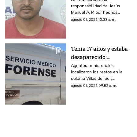
responsabilidad de Jesús
menor en la
Manuel A. P. por hechos
Revolución Mexicana
ocurridos en 2020; purgará su
agosto 01, 2026 10:33 a. m.
condena en el Cereso número
3 de Ciudad Juárez.
Tenía 17 años y estaba
desaparecido:
Localizan cuerpo
Agentes ministeriales
localizaron los restos en la
enterrado en tapias de
colonia Villas del Sur;
Villas del Sur
investigan si la víctima es un
agosto 01, 2026 09:52 a. m.
adolescente de 17 años
reportado como desaparecido