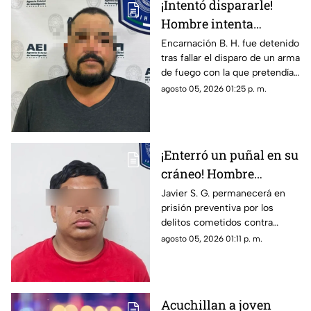
¡Intentó dispararle!
Hombre intenta
asesinar a su esposa y
Encarnación B. H. fue detenido
tras fallar el disparo de un arma
la asfixia en
de fuego con la que pretendía
Chihuahua
privar de la vida a su pareja en
agosto 05, 2026 01:25 p. m.
el Rancho Los Mexicanos
¡Enterró un puñal en su
cráneo! Hombre
secuestra y tortura
Javier S. G. permanecerá en
prisión preventiva por los
atrozmente a cuatro;
delitos cometidos contra
asesinan a uno en
cuatro personas en diciembre
agosto 05, 2026 01:11 p. m.
Riberas del Bravo
de 2025; una de las víctimas
perdió la vida a causa de la
agresión directa en la cabeza
Acuchillan a joven