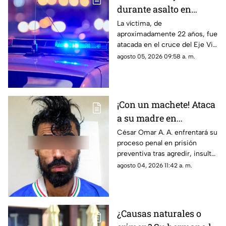
durante asalto en
estación de transporte
La víctima, de
aproximadamente 22 años, fue
público en Eje Vial
atacada en el cruce del Eje Vial
Juan Gabriel y calzada
agosto 05, 2026 09:58 a. m.
Sanders; paramédicos lo
trasladaron de emergencia a
un hospital
¡Con un machete! Ataca
a su madre en
Chihuahua; la amenazó
César Omar A. A. enfrentará su
proceso penal en prisión
por no despertarlo para
preventiva tras agredir, insultar
ir a trabajar
y amenazar de muerte a su
agosto 04, 2026 11:42 a. m.
progenitora en la colonia
Héroes de la Revolución de
Parral, Chihuahua
¿Causas naturales o