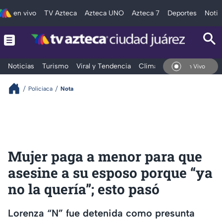
en vivo
TV Azteca
Azteca UNO
Azteca 7
Deportes
Notic
Noticias
Turismo
Viral y Tendencia
Clima
Deportes
Espec
En Vivo
Policiaca
Nota
Mujer paga a menor para que
asesine a su esposo porque “ya
no la quería”; esto pasó
Lorenza “N” fue detenida como presunta