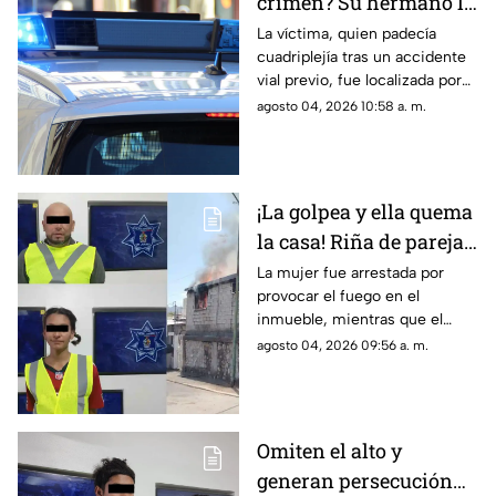
crimen? Su hermano la
encuentra MUERTA,
La víctima, quien padecía
cuadriplejía tras un accidente
pero la postura de su
vial previo, fue localizada por
cuerpo desata
su hermano; las autoridades
agosto 04, 2026 10:58 a. m.
sospechas
descartarán si se trató de una
causa natural o un hecho
delictivo
¡La golpea y ella quema
la casa! Riña de pareja
termina en incendio
La mujer fue arrestada por
provocar el fuego en el
total de vivienda en
inmueble, mientras que el
Ciudad Juárez
hombre fue detenido por
agosto 04, 2026 09:56 a. m.
violencia familiar tras agredirla
físicamente durante una
discusión.
Omiten el alto y
generan persecución