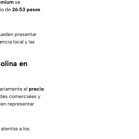
remium
se
io de
26.53 pesos
pueden presentar
ncia local y las
olina en
iariamente el
precio
ades comerciales y
den representar
atentos a los