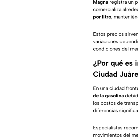
Magna
registra un 
comercializa alred
por litro
, mantenién
Estos precios sirve
variaciones dependi
condiciones del me
¿Por qué es i
Ciudad Juár
En una ciudad fron
de la gasolina
debido
los costos de trans
diferencias signifi
Especialistas recom
movimientos del me