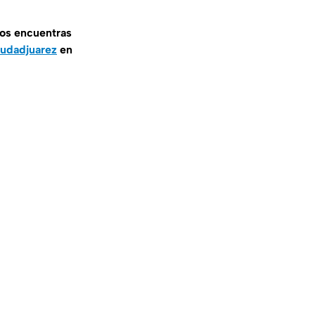
nos encuentras
udadjuarez
en