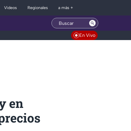
Regionales
Videos
a más +
En Vivo
y en
precios