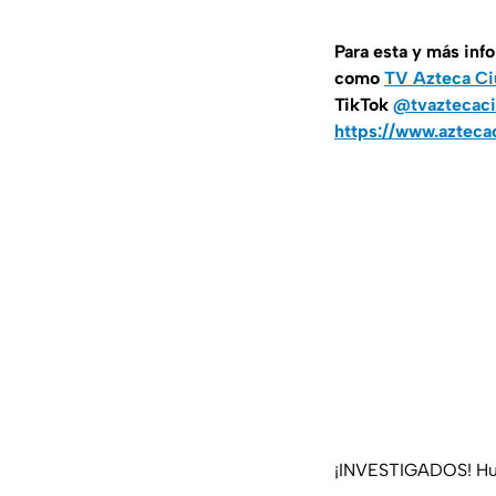
Para esta
y más inf
como
TV Azteca Ci
TikTok
@tvaztecaci
https://www.azteca
¡INVESTIGADOS! Huac