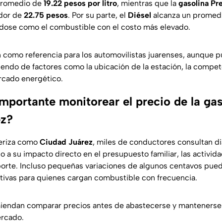
promedio de
19.22 pesos por litro
, mientras que la
gasolina P
edor de
22.75 pesos
. Por su parte, el
Diésel
alcanza un promed
dose como el combustible con el costo más elevado.
n como referencia para los automovilistas juarenses, aunque 
endo de factores como la ubicación de la estación, la compete
rcado energético.
mportante monitorear el precio de la gas
ez?
teriza como
Ciudad Juárez
, miles de conductores consultan d
 a su impacto directo en el presupuesto familiar, las activid
porte. Incluso pequeñas variaciones de algunos centavos pue
cativas para quienes cargan combustible con frecuencia.
iendan comparar precios antes de abastecerse y mantenerse 
rcado.