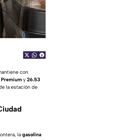
antiene con
a Premium
y
26.53
e la estación de
 Ciudad
ontera, la
gasolina