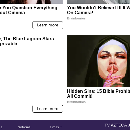
TV AZTECA 
ca
Noticias
a más +