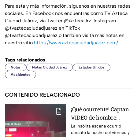
Para esta y más información, síguenos en nuestras redes
sociales. En Facebook nos encuentras como TV Azteca
Ciudad Juárez, vía Twitter @AztecaJrz. Instagram
@tvaztecaciudadjuarez en TikTok
@tvaztecaciudadjuarez o también visita más notas en
nuestro sitio
https://www.aztecaciudadjuarez.com/
Tags relacionados
Notas
Notas Ciudad Juárez
Estados Unidos
Accidentes
CONTENIDO RELACIONADO
¡Qué ocurrente! Captan
VIDEO de hombre
gateando sobre el
La insólita escena ocurrió
durante la noche del viernes y
puente libre para