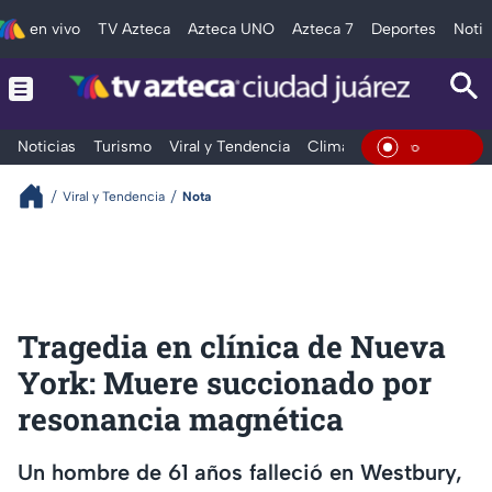
en vivo
TV Azteca
Azteca UNO
Azteca 7
Deportes
Notic
Noticias
Turismo
Viral y Tendencia
Clima
Deportes
Espec
En Viv
Viral y Tendencia
Nota
Tragedia en clínica de Nueva
York: Muere succionado por
resonancia magnética
Un hombre de 61 años falleció en Westbury,