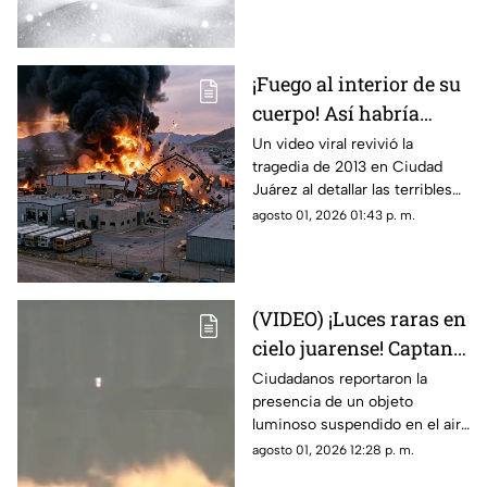
invierno mientras esperan el
descenso del termómetro
¡Fuego al interior de su
cuerpo! Así habría
muerto una de las
Un video viral revivió la
tragedia de 2013 en Ciudad
víctimas de la
Juárez al detallar las terribles
explosión de una
quemaduras internas que
agosto 01, 2026 01:43 p. m.
maquiladora en Ciudad
sufrió un trabajador tras la falla
Juárez
en las calderas de la
maquiladora
(VIDEO) ¡Luces raras en
cielo juarense! Captan
luz de extraña forma
Ciudadanos reportaron la
presencia de un objeto
que asemeja un OVNI
luminoso suspendido en el aire
que no coincidía con drones ni
agosto 01, 2026 12:28 p. m.
aeronaves convencionales,