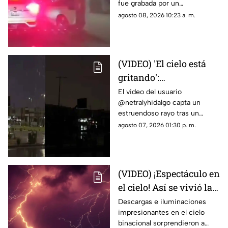
fue grabada por un
intentar cruzar a
automovilista que transitaba
agosto 08, 2026 10:23 a. m.
Estados Unidos
con dirección a México.
(VIDEO) 'El cielo está
gritando':
Impresionante sonido
El video del usuario
@netralyhidalgo capta un
durante un trueno en
estruendoso rayo tras un
Ciudad Juárez causa
momento de calma,
agosto 07, 2026 01:30 p. m.
asombro
generando miles de
reacciones en redes sociales
(VIDEO) ¡Espectáculo en
el cielo! Así se vivió la
tormenta eléctrica de
Descargas e iluminaciones
impresionantes en el cielo
este jueves en Ciudad
binacional sorprendieron a