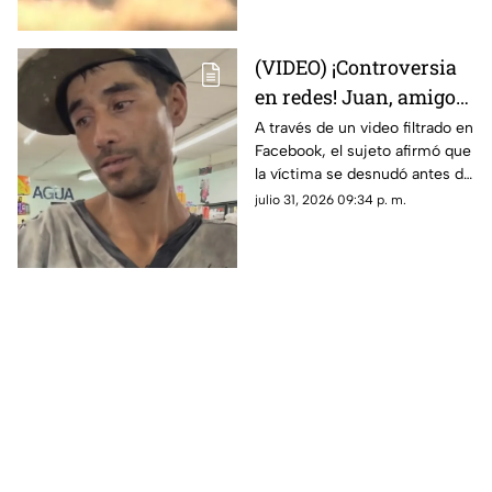
desatando teorías sobre un
fenómeno OVNI.
(VIDEO) ¡Controversia
en redes! Juan, amigo
de José Bélico, habría
A través de un video filtrado en
Facebook, el sujeto afirmó que
movido un cadáver que
la víctima se desnudó antes de
cayó en su dique
caer y justificó haber movido
julio 31, 2026 09:34 p. m.
el cadáver para evitar que lo
alcanzara el agua.