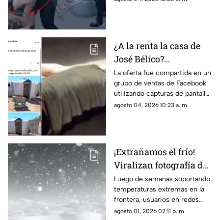
burritos y desatan
intervenir para separar a las
comentarios en redes
involucradas.
¿A la renta la casa de
José Bélico?
Publicación en redes
La oferta fue compartida en un
grupo de ventas de Facebook
desata diversas
utilizando capturas de pantalla
opiniones en Ciudad
tomadas del canal Unique
agosto 04, 2026 10:23 a. m.
Juárez
Hunter, desatando cientos de
burlas entre usuarios locales.
¡Extrañamos el frío!
Viralizan fotografía del
Cerro de la Biblia con
Luego de semanas soportando
temperaturas extremas en la
nieve tras días con más
frontera, usuarios en redes
de 40 grados en Juárez
sociales añoran las nevadas de
agosto 01, 2026 02:11 p. m.