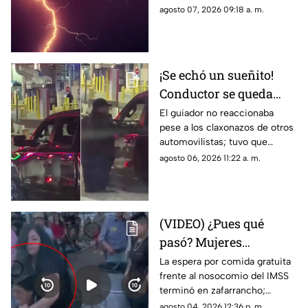
Juárez
residentes de Ciudad Juárez y
agosto 07, 2026 09:18 a. m.
El Paso durante la noche del
jueves.
¡Se echó un sueñito!
Conductor se queda
dormido en la fila del
El guiador no reaccionaba
pese a los claxonazos de otros
puente libre y se
automovilistas; tuvo que
viraliza en Ciudad
intervenir un agente de CBP
agosto 06, 2026 11:22 a. m.
Juárez
para despertarlo y liberar el
flujo vehicular
(VIDEO) ¿Pues qué
pasó? Mujeres
protagonizan peculiar
La espera por comida gratuita
frente al nosocomio del IMSS
riña con jalones de
terminó en zafarrancho;
cabello en fila de
testigos tuvieron que
agosto 04, 2026 12:36 p. m.