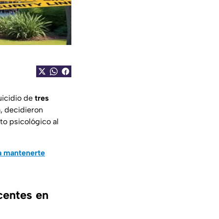
uicidio de
tres
, decidieron
to psicológico al
a mantenerte
centes en