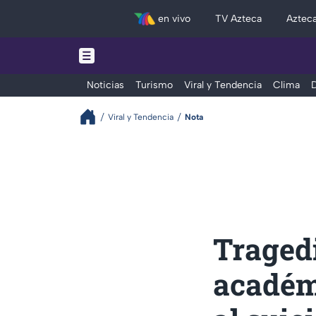
en vivo
TV Azteca
Aztec
Noticias
Turismo
Viral y Tendencia
Clima
D
Viral y Tendencia
Nota
Tragedi
académi