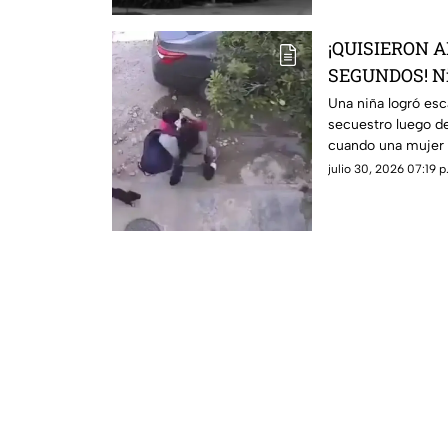
¡QUISIERON 
SEGUNDOS! Ni
intento de sec
Una niña logró esc
secuestro luego de
cuando una mujer i
julio 30, 2026 07:19 p