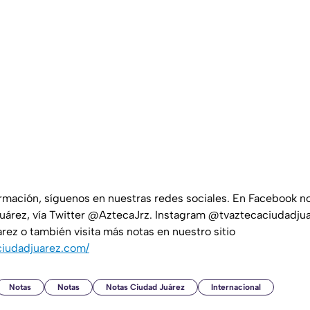
ormación, síguenos en nuestras redes sociales. En Facebook 
uárez, vía Twitter @AztecaJrz. Instagram @tvaztecaciudadjua
ez o también visita más notas en nuestro sitio
ciudadjuarez.com/
Notas
Notas
Notas Ciudad Juárez
Internacional