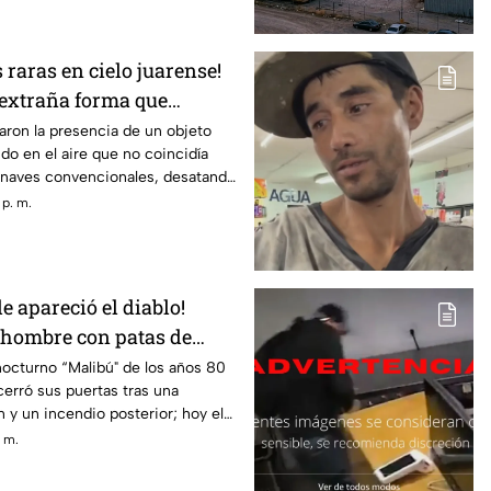
 raras en cielo juarense!
 extraña forma que
VNI
ron la presencia de un objeto
o en el aire que no coincidía
onaves convencionales, desatando
fenómeno OVNI.
 p. m.
e apareció el diablo!
hombre con patas de
ció en lo que hoy es
octurno “Malibú" de los años 80
erró sus puertas tras una
da en Juárez
ón y un incendio posterior; hoy el
aza de Soriana San Lorenzo
. m.