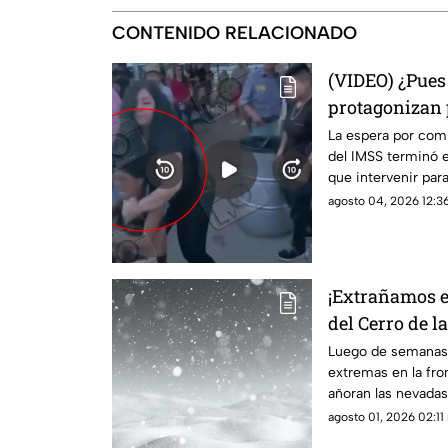
CONTENIDO RELACIONADO
(VIDEO) ¿Pues
protagonizan 
de cabello en 
La espera por comi
del IMSS terminó e
comentarios e
que intervenir para
agosto 04, 2026 12:36
¡Extrañamos el
del Cerro de l
días con más 
Luego de semanas
extremas en la fro
añoran las nevadas
descenso del ter
agosto 01, 2026 02:11 