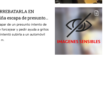
ARREBATARLA EN
ña escapa de presunto
uestro; este es el VIDEO
apar de un presunto intento de
 forcejear y pedir ayuda a gritos
ntentó subirla a un automóvil
. m.