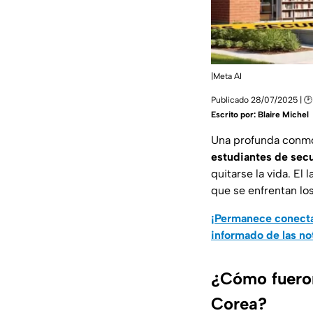
|Meta AI
Publicado 28/07/2025 | 🕑 
Escrito por:
Blaire Michel
Una profunda conmoc
estudiantes de sec
quitarse la vida. El
que se enfrentan lo
¡Permanece conecta
informado de las no
¿Cómo fueron
Corea?