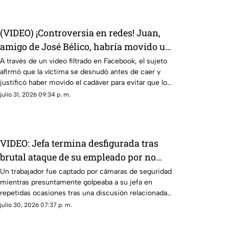
(VIDEO) ¡Controversia en redes! Juan,
amigo de José Bélico, habría movido un
cadáver que cayó en su dique
A través de un video filtrado en Facebook, el sujeto
afirmó que la víctima se desnudó antes de caer y
justificó haber movido el cadáver para evitar que lo
alcanzara el agua.
julio 31, 2026 09:34 p. m.
VIDEO: Jefa termina desfigurada tras
brutal ataque de su empleado por no
pagarle liquiación
Un trabajador fue captado por cámaras de seguridad
mientras presuntamente golpeaba a su jefa en
repetidas ocasiones tras una discusión relacionada
con su liquidación
julio 30, 2026 07:37 p. m.