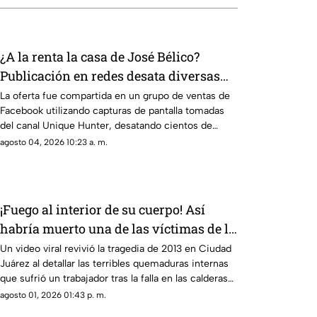
¿A la renta la casa de José Bélico?
Publicación en redes desata diversas
opiniones en Ciudad Juárez
La oferta fue compartida en un grupo de ventas de
Facebook utilizando capturas de pantalla tomadas
del canal Unique Hunter, desatando cientos de
burlas entre usuarios locales.
agosto 04, 2026 10:23 a. m.
¡Fuego al interior de su cuerpo! Así
habría muerto una de las víctimas de la
explosión de una maquiladora en
Un video viral revivió la tragedia de 2013 en Ciudad
Juárez al detallar las terribles quemaduras internas
Ciudad Juárez
que sufrió un trabajador tras la falla en las calderas
de la maquiladora
agosto 01, 2026 01:43 p. m.