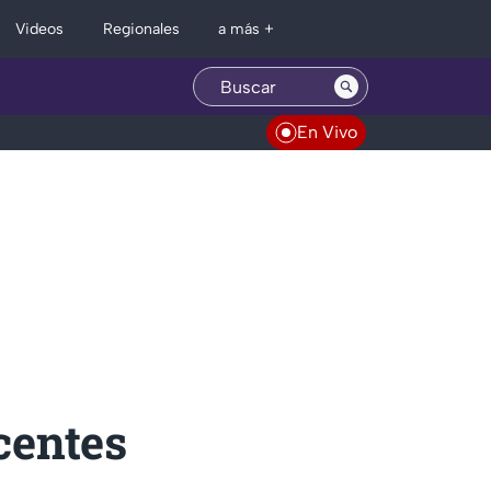
Regionales
Videos
a más +
En Vivo
centes