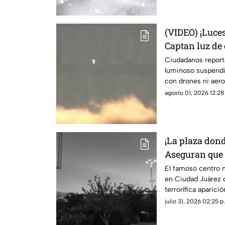
(VIDEO) ¡Luces
Captan luz de
asemeja un O
Ciudadanos reporta
luminoso suspendid
con drones ni aer
teorías sobre un 
agosto 01, 2026 12:28
¡La plaza dond
Aseguran que 
cabra se apare
El famoso centro n
en Ciudad Juárez c
conocida tien
terrorífica aparici
sitio alberga la pl
julio 31, 2026 02:25 p