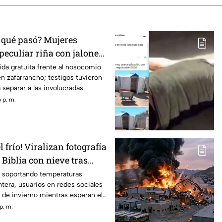
 qué pasó? Mujeres
peculiar riña con jalones
fila de burritos y desatan
da gratuita frente al nosocomio
n zafarrancho; testigos tuvieron
n redes
 separar a las involucradas.
 p. m.
 frío! Viralizan fotografía
a Biblia con nieve tras
de 40 grados en Juárez
 soportando temperaturas
ntera, usuarios en redes sociales
 de invierno mientras esperan el
mómetro
p. m.