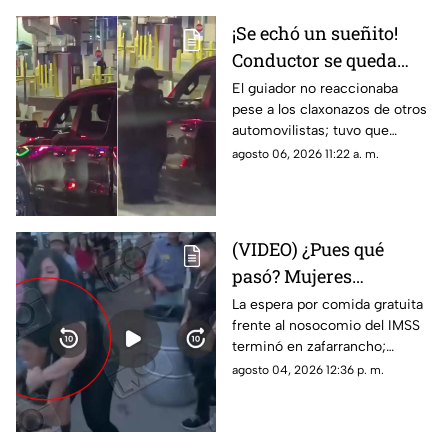
¡Se echó un sueñito!
Conductor se queda
dormido en la fila del
El guiador no reaccionaba
pese a los claxonazos de otros
puente libre y se
automovilistas; tuvo que
viraliza en Ciudad
intervenir un agente de CBP
agosto 06, 2026 11:22 a. m.
Juárez
para despertarlo y liberar el
flujo vehicular
(VIDEO) ¿Pues qué
pasó? Mujeres
protagonizan peculiar
La espera por comida gratuita
frente al nosocomio del IMSS
riña con jalones de
terminó en zafarrancho;
cabello en fila de
testigos tuvieron que
agosto 04, 2026 12:36 p. m.
burritos y desatan
intervenir para separar a las
comentarios en redes
involucradas.