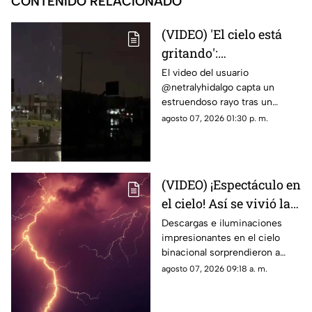
CONTENIDO RELACIONADO
(VIDEO) 'El cielo está
gritando':
Impresionante sonido
El video del usuario
@netralyhidalgo capta un
durante un trueno en
estruendoso rayo tras un
Ciudad Juárez causa
momento de calma,
agosto 07, 2026 01:30 p. m.
asombro
generando miles de
reacciones en redes sociales
(VIDEO) ¡Espectáculo en
el cielo! Así se vivió la
tormenta eléctrica de
Descargas e iluminaciones
impresionantes en el cielo
este jueves en Ciudad
binacional sorprendieron a
Juárez
residentes de Ciudad Juárez y
agosto 07, 2026 09:18 a. m.
El Paso durante la noche del
jueves.