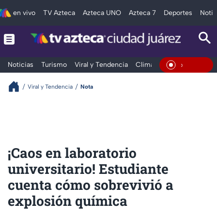
en vivo
TV Azteca
Azteca UNO
Azteca 7
Deportes
Notic
Noticias
Turismo
Viral y Tendencia
Clima
Deportes
Espec
En Vivo
Viral y Tendencia
Nota
¡Caos en laboratorio
universitario! Estudiante
cuenta cómo sobrevivió a
explosión química