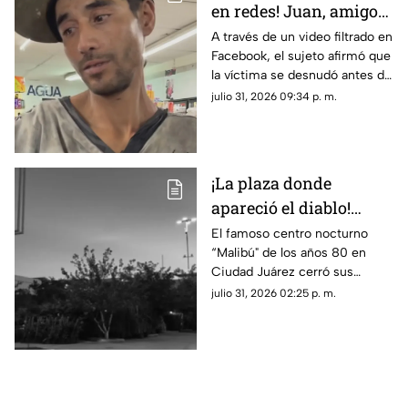
en redes! Juan, amigo
de José Bélico, habría
A través de un video filtrado en
Facebook, el sujeto afirmó que
movido un cadáver que
la víctima se desnudó antes de
cayó en su dique
caer y justificó haber movido
julio 31, 2026 09:34 p. m.
el cadáver para evitar que lo
alcanzara el agua.
¡La plaza donde
apareció el diablo!
Aseguran que hombre
El famoso centro nocturno
“Malibú" de los años 80 en
con patas de cabra se
Ciudad Juárez cerró sus
apareció en lo que hoy
puertas tras una terrorífica
julio 31, 2026 02:25 p. m.
es conocida tienda en
aparición y un incendio
Juárez
posterior; hoy el sitio alberga la
plaza de Soriana San Lorenzo