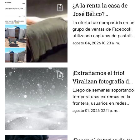
¿A la renta la casa de
José Bélico?
Publicación en redes
La oferta fue compartida en un
grupo de ventas de Facebook
desata diversas
utilizando capturas de pantalla
opiniones en Ciudad
tomadas del canal Unique
agosto 04, 2026 10:23 a. m.
Juárez
Hunter, desatando cientos de
burlas entre usuarios locales.
¡Extrañamos el frío!
Viralizan fotografía del
Cerro de la Biblia con
Luego de semanas soportando
temperaturas extremas en la
nieve tras días con más
frontera, usuarios en redes
de 40 grados en Juárez
sociales añoran las nevadas de
agosto 01, 2026 02:11 p. m.
invierno mientras esperan el
descenso del termómetro