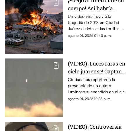
¡Fuego al interior de su
cuerpo! Así habría
muerto una de las
Un video viral revivió la
tragedia de 2013 en Ciudad
víctimas de la
Juárez al detallar las terribles
explosión de una
quemaduras internas que
agosto 01, 2026 01:43 p. m.
maquiladora en Ciudad
sufrió un trabajador tras la falla
Juárez
en las calderas de la
maquiladora
(VIDEO) ¡Luces raras en
cielo juarense! Captan
luz de extraña forma
Ciudadanos reportaron la
presencia de un objeto
que asemeja un OVNI
luminoso suspendido en el aire
que no coincidía con drones ni
agosto 01, 2026 12:28 p. m.
aeronaves convencionales,
desatando teorías sobre un
fenómeno OVNI.
(VIDEO) ¡Controversia