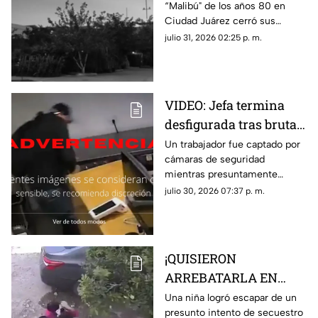
“Malibú" de los años 80 en
con patas de cabra se
Ciudad Juárez cerró sus
apareció en lo que hoy
puertas tras una terrorífica
julio 31, 2026 02:25 p. m.
es conocida tienda en
aparición y un incendio
Juárez
posterior; hoy el sitio alberga la
plaza de Soriana San Lorenzo
VIDEO: Jefa termina
desfigurada tras brutal
ataque de su empleado
Un trabajador fue captado por
cámaras de seguridad
por no pagarle
mientras presuntamente
liquiación
golpeaba a su jefa en repetidas
julio 30, 2026 07:37 p. m.
ocasiones tras una discusión
relacionada con su liquidación
¡QUISIERON
ARREBATARLA EN
SEGUNDOS! Niña
Una niña logró escapar de un
presunto intento de secuestro
escapa de presunto