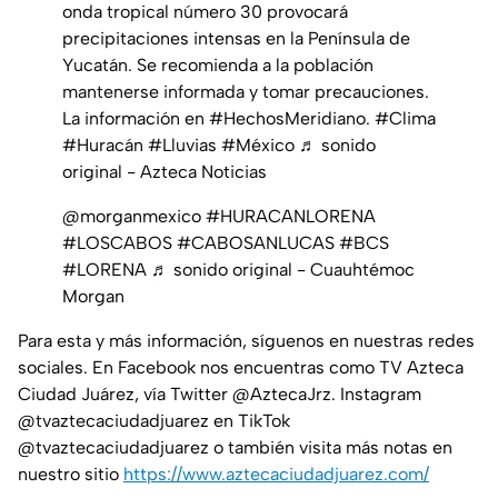
onda tropical número 30 provocará
precipitaciones intensas en la Península de
Yucatán. Se recomienda a la población
mantenerse informada y tomar precauciones.
La información en
#HechosMeridiano
.
#Clima
#Huracán
#Lluvias
#México
♬ sonido
original - Azteca Noticias
@morganmexico
#HURACANLORENA
#LOSCABOS
#CABOSANLUCAS
#BCS
#LORENA
♬ sonido original - Cuauhtémoc
Morgan
Para esta y más información, síguenos en nuestras redes
sociales. En Facebook nos encuentras como TV Azteca
Ciudad Juárez, vía Twitter @AztecaJrz. Instagram
@tvaztecaciudadjuarez en TikTok
@tvaztecaciudadjuarez o también visita más notas en
nuestro sitio
https://www.aztecaciudadjuarez.com/