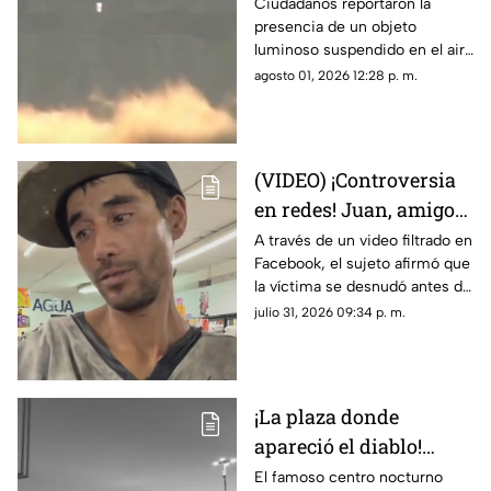
luz de extraña forma
Ciudadanos reportaron la
presencia de un objeto
que asemeja un OVNI
luminoso suspendido en el aire
que no coincidía con drones ni
agosto 01, 2026 12:28 p. m.
aeronaves convencionales,
desatando teorías sobre un
fenómeno OVNI.
(VIDEO) ¡Controversia
en redes! Juan, amigo
de José Bélico, habría
A través de un video filtrado en
Facebook, el sujeto afirmó que
movido un cadáver que
la víctima se desnudó antes de
cayó en su dique
caer y justificó haber movido
julio 31, 2026 09:34 p. m.
el cadáver para evitar que lo
alcanzara el agua.
¡La plaza donde
apareció el diablo!
Aseguran que hombre
El famoso centro nocturno