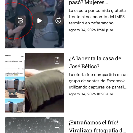
pasó? Mujeres
protagonizan peculiar
La espera por comida gratuita
frente al nosocomio del IMSS
riña con jalones de
terminó en zafarrancho;
cabello en fila de
testigos tuvieron que
agosto 04, 2026 12:36 p. m.
burritos y desatan
intervenir para separar a las
comentarios en redes
involucradas.
¿A la renta la casa de
José Bélico?
Publicación en redes
La oferta fue compartida en un
grupo de ventas de Facebook
desata diversas
utilizando capturas de pantalla
opiniones en Ciudad
tomadas del canal Unique
agosto 04, 2026 10:23 a. m.
Juárez
Hunter, desatando cientos de
burlas entre usuarios locales.
¡Extrañamos el frío!
Viralizan fotografía del