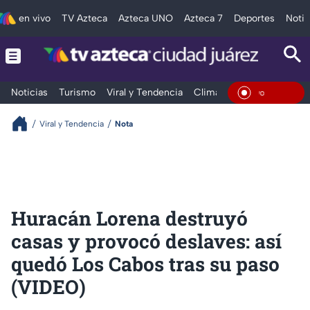
en vivo
TV Azteca
Azteca UNO
Azteca 7
Deportes
Notic
Noticias
Turismo
Viral y Tendencia
Clima
Deportes
Espec
En Viv
Viral y Tendencia
Nota
Huracán Lorena destruyó
casas y provocó deslaves: así
quedó Los Cabos tras su paso
(VIDEO)