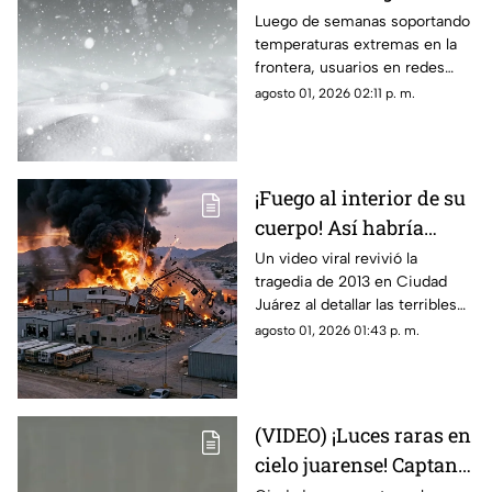
Cerro de la Biblia con
Luego de semanas soportando
temperaturas extremas en la
nieve tras días con más
frontera, usuarios en redes
de 40 grados en Juárez
sociales añoran las nevadas de
agosto 01, 2026 02:11 p. m.
invierno mientras esperan el
descenso del termómetro
¡Fuego al interior de su
cuerpo! Así habría
muerto una de las
Un video viral revivió la
tragedia de 2013 en Ciudad
víctimas de la
Juárez al detallar las terribles
explosión de una
quemaduras internas que
agosto 01, 2026 01:43 p. m.
maquiladora en Ciudad
sufrió un trabajador tras la falla
Juárez
en las calderas de la
maquiladora
(VIDEO) ¡Luces raras en
cielo juarense! Captan