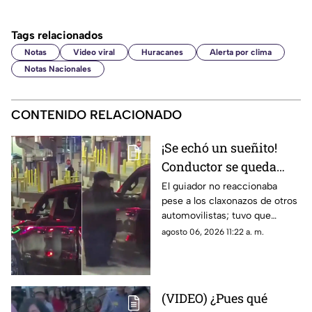
Tags relacionados
Notas
Video viral
Huracanes
Alerta por clima
Notas Nacionales
CONTENIDO RELACIONADO
¡Se echó un sueñito!
Conductor se queda
dormido en la fila del
El guiador no reaccionaba
pese a los claxonazos de otros
puente libre y se
automovilistas; tuvo que
viraliza en Ciudad
intervenir un agente de CBP
agosto 06, 2026 11:22 a. m.
Juárez
para despertarlo y liberar el
flujo vehicular
(VIDEO) ¿Pues qué