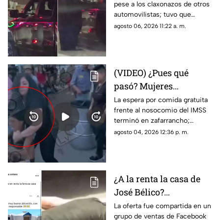
pese a los claxonazos de otros
puente libre y se
automovilistas; tuvo que
viraliza en Ciudad
intervenir un agente de CBP
agosto 06, 2026 11:22 a. m.
Juárez
para despertarlo y liberar el
flujo vehicular
(VIDEO) ¿Pues qué
pasó? Mujeres
protagonizan peculiar
La espera por comida gratuita
frente al nosocomio del IMSS
riña con jalones de
terminó en zafarrancho;
cabello en fila de
testigos tuvieron que
agosto 04, 2026 12:36 p. m.
burritos y desatan
intervenir para separar a las
comentarios en redes
involucradas.
¿A la renta la casa de
José Bélico?
Publicación en redes
La oferta fue compartida en un
grupo de ventas de Facebook
desata diversas