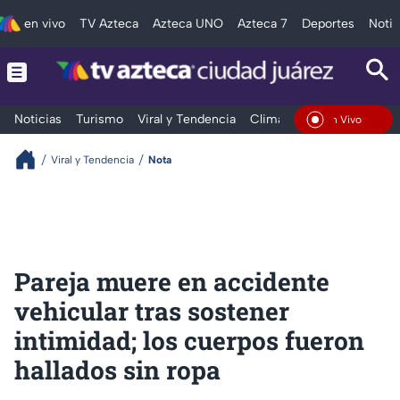
en vivo
TV Azteca
Azteca UNO
Azteca 7
Deportes
Notic
Noticias
Turismo
Viral y Tendencia
Clima
Deportes
Espec
En Vivo
Viral y Tendencia
Nota
Pareja muere en accidente
vehicular tras sostener
intimidad; los cuerpos fueron
hallados sin ropa