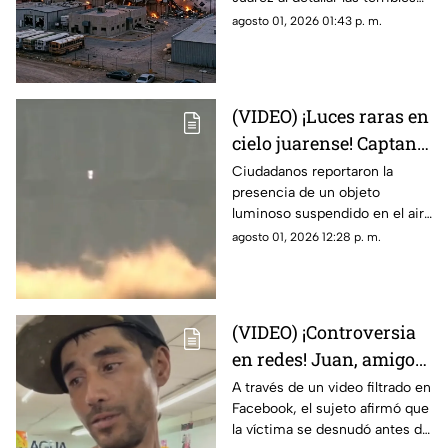
explosión de una
quemaduras internas que
agosto 01, 2026 01:43 p. m.
maquiladora en Ciudad
sufrió un trabajador tras la falla
Juárez
en las calderas de la
maquiladora
(VIDEO) ¡Luces raras en
cielo juarense! Captan
luz de extraña forma
Ciudadanos reportaron la
presencia de un objeto
que asemeja un OVNI
luminoso suspendido en el aire
que no coincidía con drones ni
agosto 01, 2026 12:28 p. m.
aeronaves convencionales,
desatando teorías sobre un
fenómeno OVNI.
(VIDEO) ¡Controversia
en redes! Juan, amigo
de José Bélico, habría
A través de un video filtrado en
Facebook, el sujeto afirmó que
movido un cadáver que
la víctima se desnudó antes de
cayó en su dique