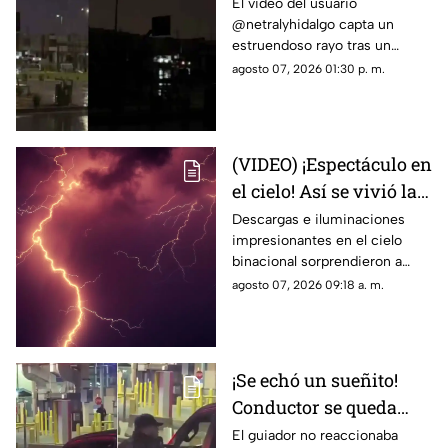
Impresionante sonido
El video del usuario
@netralyhidalgo capta un
durante un trueno en
estruendoso rayo tras un
Ciudad Juárez causa
momento de calma,
agosto 07, 2026 01:30 p. m.
asombro
generando miles de
reacciones en redes sociales
(VIDEO) ¡Espectáculo en
el cielo! Así se vivió la
tormenta eléctrica de
Descargas e iluminaciones
impresionantes en el cielo
este jueves en Ciudad
binacional sorprendieron a
Juárez
residentes de Ciudad Juárez y
agosto 07, 2026 09:18 a. m.
El Paso durante la noche del
jueves.
¡Se echó un sueñito!
Conductor se queda
dormido en la fila del
El guiador no reaccionaba