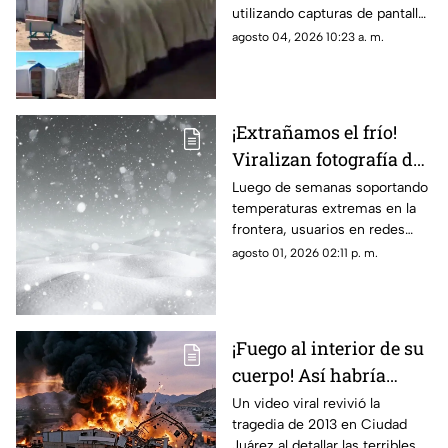
utilizando capturas de pantalla
opiniones en Ciudad
tomadas del canal Unique
agosto 04, 2026 10:23 a. m.
Juárez
Hunter, desatando cientos de
burlas entre usuarios locales.
¡Extrañamos el frío!
Viralizan fotografía del
Cerro de la Biblia con
Luego de semanas soportando
temperaturas extremas en la
nieve tras días con más
frontera, usuarios en redes
de 40 grados en Juárez
sociales añoran las nevadas de
agosto 01, 2026 02:11 p. m.
invierno mientras esperan el
descenso del termómetro
¡Fuego al interior de su
cuerpo! Así habría
muerto una de las
Un video viral revivió la
tragedia de 2013 en Ciudad
víctimas de la
Juárez al detallar las terribles