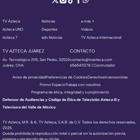
TV Azteca
Noticias
a más +
Azteca UNO
Deportes
Videos
Azteca 7
adn Noticias
TV Azteca Internacional
TV AZTECA JUAREZ
CONTACTO
Av. Tecnológico 2115, San Pedro, 32520
contacto@tvazteca.com
Juárez, Chih.
6565411278 | Conmutador
Aviso de privacidad
Preferencias de Cookies
Derechos
Inversionistas
Promo Espacio
Trabaja con nosotros
Programa de ética, integridad y cumplimiento
Defensor de Audiencias y Código de Ética de Televisión Azteca III y
Televisora del Valle de México
TV Azteca, M.R. & ©, TV Azteca, S.A.B. de C.V. Todos los derechos reservados,
2025.
Queda prohibida la reproducción total o parcial sin la autorización previa,
expresa y por escrito de su titular.