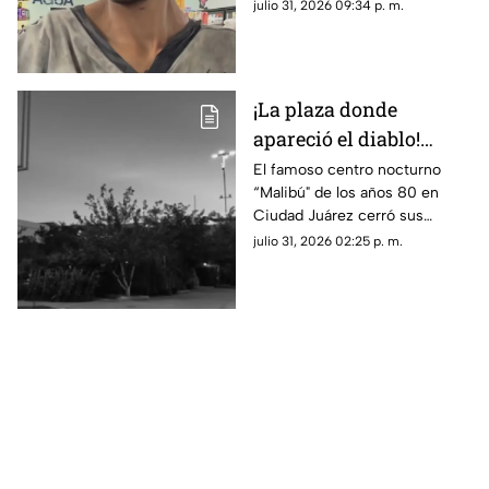
caer y justificó haber movido
julio 31, 2026 09:34 p. m.
el cadáver para evitar que lo
alcanzara el agua.
¡La plaza donde
apareció el diablo!
Aseguran que hombre
El famoso centro nocturno
“Malibú" de los años 80 en
con patas de cabra se
Ciudad Juárez cerró sus
apareció en lo que hoy
puertas tras una terrorífica
julio 31, 2026 02:25 p. m.
es conocida tienda en
aparición y un incendio
Juárez
posterior; hoy el sitio alberga la
plaza de Soriana San Lorenzo