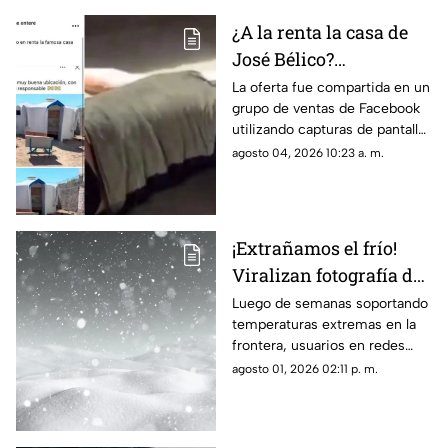
¿A la renta la casa de
José Bélico?
Publicación en redes
La oferta fue compartida en un
grupo de ventas de Facebook
desata diversas
utilizando capturas de pantalla
opiniones en Ciudad
tomadas del canal Unique
agosto 04, 2026 10:23 a. m.
Juárez
Hunter, desatando cientos de
burlas entre usuarios locales.
¡Extrañamos el frío!
Viralizan fotografía del
Cerro de la Biblia con
Luego de semanas soportando
temperaturas extremas en la
nieve tras días con más
frontera, usuarios en redes
de 40 grados en Juárez
sociales añoran las nevadas de
agosto 01, 2026 02:11 p. m.
invierno mientras esperan el
descenso del termómetro