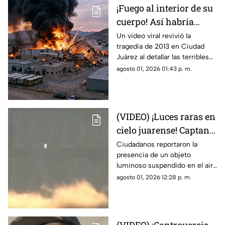
¡Fuego al interior de su
cuerpo! Así habría
muerto una de las
Un video viral revivió la
tragedia de 2013 en Ciudad
víctimas de la
Juárez al detallar las terribles
explosión de una
quemaduras internas que
agosto 01, 2026 01:43 p. m.
maquiladora en Ciudad
sufrió un trabajador tras la falla
Juárez
en las calderas de la
maquiladora
(VIDEO) ¡Luces raras en
cielo juarense! Captan
luz de extraña forma
Ciudadanos reportaron la
presencia de un objeto
que asemeja un OVNI
luminoso suspendido en el aire
que no coincidía con drones ni
agosto 01, 2026 12:28 p. m.
aeronaves convencionales,
desatando teorías sobre un
fenómeno OVNI.