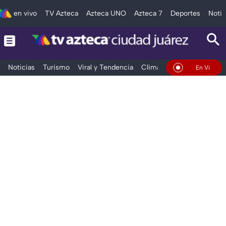
en vivo
TV Azteca
Azteca UNO
Azteca 7
Deportes
Notic
Noticias
Turismo
Viral y Tendencia
Clima
Deportes
Espec
En Vivo