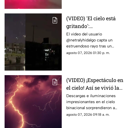
(VIDEO) 'El cielo está
gritando':
Impresionante sonido
El video del usuario
@netralyhidalgo capta un
durante un trueno en
estruendoso rayo tras un
Ciudad Juárez causa
momento de calma,
agosto 07, 2026 01:30 p. m.
asombro
generando miles de
reacciones en redes sociales
(VIDEO) ¡Espectáculo en
el cielo! Así se vivió la
tormenta eléctrica de
Descargas e iluminaciones
impresionantes en el cielo
este jueves en Ciudad
binacional sorprendieron a
Juárez
residentes de Ciudad Juárez y
agosto 07, 2026 09:18 a. m.
El Paso durante la noche del
jueves.