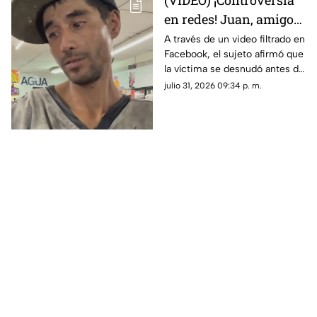
(VIDEO) ¡Controversia
en redes! Juan, amigo
de José Bélico, habría
A través de un video filtrado en
Facebook, el sujeto afirmó que
movido un cadáver que
la víctima se desnudó antes de
cayó en su dique
caer y justificó haber movido
julio 31, 2026 09:34 p. m.
el cadáver para evitar que lo
alcanzara el agua.