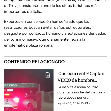
di Trevi, considerada uno de los sitios turísticos más
importantes de Italia.
Expertos en conservación han señalado que las
restricciones buscan evitar daños estructurales,
desgaste por contacto humano y afectaciones derivadas
del turismo masivo que diariamente llega a la
emblemática plaza romana.
CONTENIDO RELACIONADO
¡Qué ocurrente! Captan
VIDEO de hombre
gateando sobre el
La insólita escena ocurrió
durante la noche del viernes y
puente libre para
fue grabada por un
intentar cruzar a
automovilista que transitaba
agosto 08, 2026 10:23 a. m.
Estados Unidos
con dirección a México.