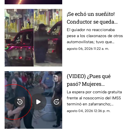
¡Se echó un sueñito!
Conductor se queda
dormido en la fila del
El guiador no reaccionaba
pese a los claxonazos de otros
puente libre y se
automovilistas; tuvo que
viraliza en Ciudad
intervenir un agente de CBP
agosto 06, 2026 11:22 a. m.
Juárez
para despertarlo y liberar el
flujo vehicular
(VIDEO) ¿Pues qué
pasó? Mujeres
protagonizan peculiar
La espera por comida gratuita
frente al nosocomio del IMSS
riña con jalones de
terminó en zafarrancho;
cabello en fila de
testigos tuvieron que
agosto 04, 2026 12:36 p. m.
burritos y desatan
intervenir para separar a las
comentarios en redes
involucradas.