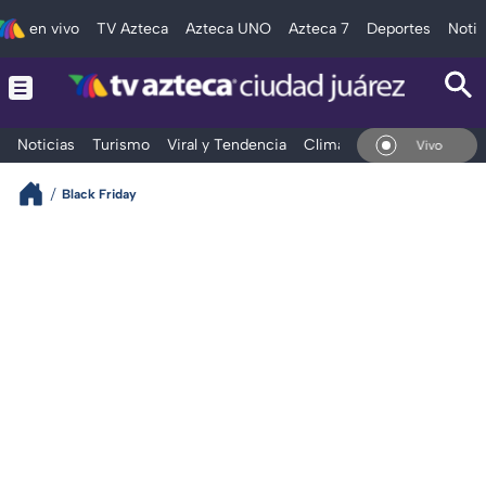
en vivo
TV Azteca
Azteca UNO
Azteca 7
Deportes
Notic
Noticias
Turismo
Viral y Tendencia
Clima
Deportes
Espec
En Vivo
Black Friday