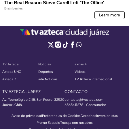
TV Azteca
Noticias
a más +
Azteca UNO
Deportes
Videos
Azteca 7
adn Noticias
TV Azteca Internacional
TV AZTECA JUAREZ
CONTACTO
Av. Tecnológico 2115, San Pedro, 32520
contacto@tvazteca.com
Juárez, Chih.
6565411278 | Conmutador
Aviso de privacidad
Preferencias de Cookies
Derechos
Inversionistas
Promo Espacio
Trabaja con nosotros