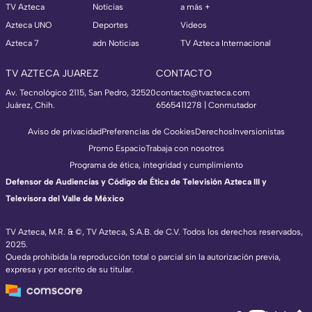
TV Azteca
Noticias
a más +
Azteca UNO
Deportes
Videos
Azteca 7
adn Noticias
TV Azteca Internacional
TV AZTECA JUAREZ
CONTACTO
Av. Tecnológico 2115, San Pedro, 32520
contacto@tvazteca.com
Juárez, Chih.
6565411278 | Conmutador
Aviso de privacidad
Preferencias de Cookies
Derechos
Inversionistas
Promo Espacio
Trabaja con nosotros
Programa de ética, integridad y cumplimiento
Defensor de Audiencias y Código de Ética de Televisión Azteca III y
Televisora del Valle de México
TV Azteca, M.R. & ©, TV Azteca, S.A.B. de C.V. Todos los derechos reservados,
2025.
Queda prohibida la reproducción total o parcial sin la autorización previa,
expresa y por escrito de su titular.