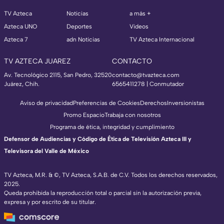
TV Azteca
Noticias
a más +
Azteca UNO
Deportes
Videos
Azteca 7
adn Noticias
TV Azteca Internacional
TV AZTECA JUAREZ
CONTACTO
Av. Tecnológico 2115, San Pedro, 32520
contacto@tvazteca.com
Juárez, Chih.
6565411278 | Conmutador
Aviso de privacidad
Preferencias de Cookies
Derechos
Inversionistas
Promo Espacio
Trabaja con nosotros
Programa de ética, integridad y cumplimiento
Defensor de Audiencias y Código de Ética de Televisión Azteca III y
Televisora del Valle de México
TV Azteca, M.R. & ©, TV Azteca, S.A.B. de C.V. Todos los derechos reservados,
2025.
Queda prohibida la reproducción total o parcial sin la autorización previa,
expresa y por escrito de su titular.