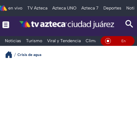
en vivo
TV Azteca
Azteca UNO
Azteca 7
Deportes
Notic
Noticias
Turismo
Viral y Tendencia
Clima
Deportes
Espec
En Vivo
Crisis de agua