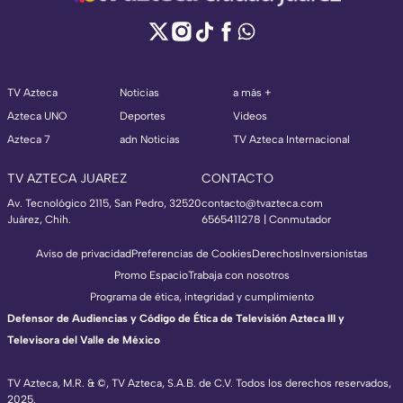
TV Azteca
Noticias
a más +
Azteca UNO
Deportes
Videos
Azteca 7
adn Noticias
TV Azteca Internacional
TV AZTECA JUAREZ
CONTACTO
Av. Tecnológico 2115, San Pedro, 32520
contacto@tvazteca.com
Juárez, Chih.
6565411278 | Conmutador
Aviso de privacidad
Preferencias de Cookies
Derechos
Inversionistas
Promo Espacio
Trabaja con nosotros
Programa de ética, integridad y cumplimiento
Defensor de Audiencias y Código de Ética de Televisión Azteca III y
Televisora del Valle de México
TV Azteca, M.R. & ©, TV Azteca, S.A.B. de C.V. Todos los derechos reservados,
2025.