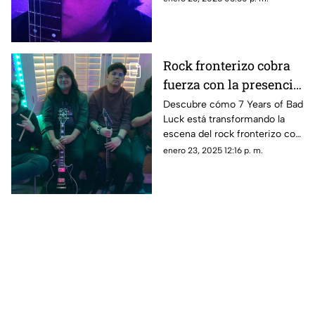
original y lleno de energía
juarense
Rock fronterizo cobra
fuerza con la presencia
de 7 Years of Bad Luck
Descubre cómo 7 Years of Bad
Luck está transformando la
escena del rock fronterizo con
su energía y nueva propuesta
enero 23, 2025 12:16 p. m.
musical