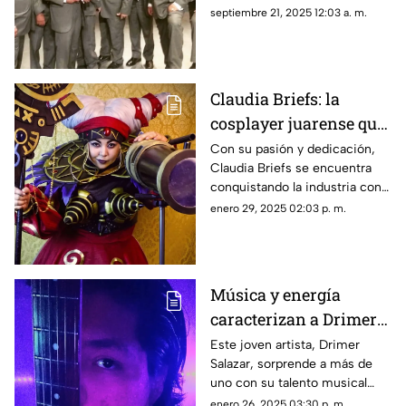
años de legado
de la música en la frontera.
septiembre 21, 2025 12:03 a. m.
Considerados un patrimonio
cultural de Ciudad Juárez y El
Paso.
Claudia Briefs: la
cosplayer juarense que
conquista escenarios
Con su pasión y dedicación,
Claudia Briefs se encuentra
con su creatividad y
conquistando la industria con
pasión
sus diseños y
enero 29, 2025 02:03 p. m.
caracterizaciones, siendo un
auténtico orgullo juarense
Música y energía
caracterizan a Drimer
Salazar, músico de
Este joven artista, Drimer
Salazar, sorprende a más de
Ciudad Juárez
uno con su talento musical
que nos ofrece un sonido
enero 26, 2025 03:30 p. m.