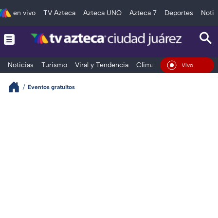
en vivo
TV Azteca
Azteca UNO
Azteca 7
Deportes
Notic
Noticias
Turismo
Viral y Tendencia
Clima
Deportes
Espec
En Vivo
Eventos gratuitos