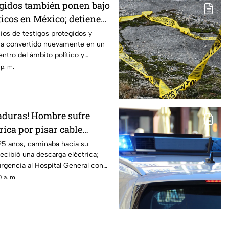
egidos también ponen bajo
ticos en México; detienen
r señalado por caso
ios de testigos protegidos y
ha convertido nuevamente en un
ntro del ámbito político y
 que este mecanismo, criticado en
 p. m.
 por integrantes de la Cuarta
ando es utilizado en Estados
untos narcopolíticos, también ha
investigaciones dentro de
aduras! Hombre sufre
rica por pisar cable
anqueta de Ciudad Juárez
25 años, caminaba hacia su
ecibió una descarga eléctrica;
urgencia al Hospital General con
o y tercer grado
 a. m.