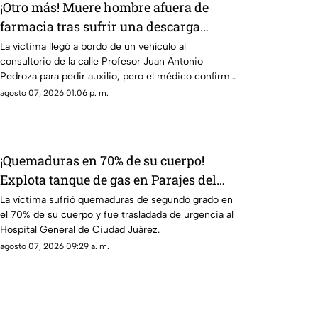
¡Otro más! Muere hombre afuera de
farmacia tras sufrir una descarga
eléctrica en Ciudad Juárez
La víctima llegó a bordo de un vehículo al
consultorio de la calle Profesor Juan Antonio
Pedroza para pedir auxilio, pero el médico confirmó
que ya no contaba con signos vitales
agosto 07, 2026 01:06 p. m.
¡Quemaduras en 70% de su cuerpo!
Explota tanque de gas en Parajes del
Sur y deja a una persona grave
La víctima sufrió quemaduras de segundo grado en
el 70% de su cuerpo y fue trasladada de urgencia al
Hospital General de Ciudad Juárez.
agosto 07, 2026 09:29 a. m.