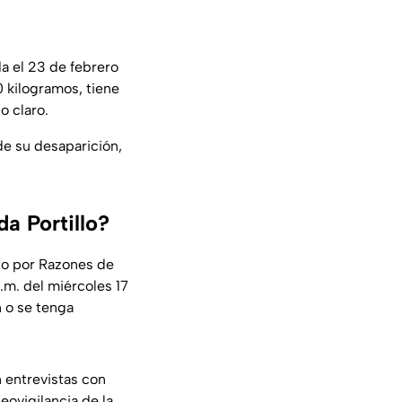
a el 23 de febrero
 kilogramos, tiene
o claro.
de su desaparición,
a Portillo?
ito por Razones de
.m. del miércoles 17
n o se tenga
 entrevistas con
eovigilancia de la