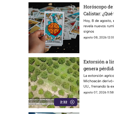
Horóscopo de 
Calistar: ¿Qué 
sábado?
Hoy, 8 de agosto, 
revela nuevos rumb
signos
agosto 08, 2026 12:00
Extorsión a l
genera pérdid
Michoacán
La extorsión agríc
Michoacán derivó e
UU., frenando la e
provocando severa
agosto 07, 2026 11:58
2:32