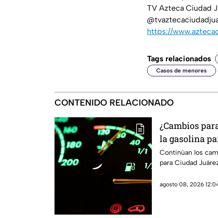
TV Azteca Ciudad J
@tvaztecaciudadjuar
https://www.azteca
Tags relacionados
Casos de menores
CONTENIDO RELACIONADO
¿Cambios para 
la gasolina pa
Paso
Continúan los camb
para Ciudad Juárez
agosto 08, 2026 12:04