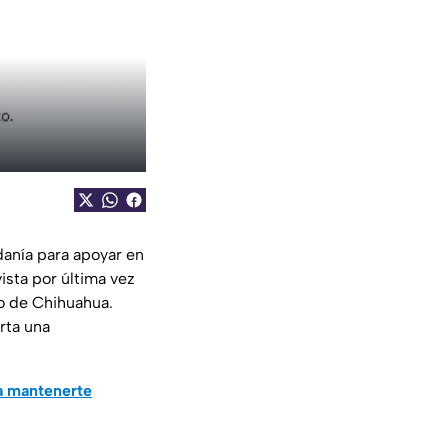
danía para apoyar en
ista por última vez
io de Chihuahua.
rta una
a mantenerte