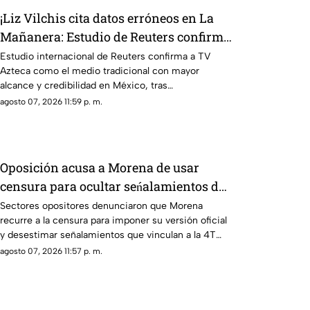
¡Liz Vilchis cita datos erróneos en La
Mañanera: Estudio de Reuters confirma
liderazgo de TV Azteca en alcance y
Estudio internacional de Reuters confirma a TV
Azteca como el medio tradicional con mayor
credibilidad
alcance y credibilidad en México, tras
inconsistencias en La Mañanera
agosto 07, 2026 11:59 p. m.
Oposición acusa a Morena de usar
censura para ocultar seńalamientos de
narcopolítica
Sectores opositores denunciaron que Morena
recurre a la censura para imponer su versión oficial
y desestimar señalamientos que vinculan a la 4T
con la narcopolítica.
agosto 07, 2026 11:57 p. m.