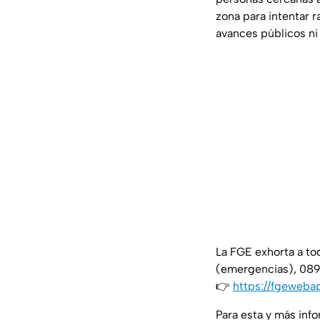
zona para intentar 
avances públicos ni 
La FGE exhorta a to
(emergencias), 089 
👉
https://fgeweba
Para esta y más inf