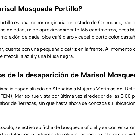
risol Mosqueda Portillo?
rtillo es una menor originaria del estado de Chihuahua, nacid
ños de edad, mide aproximadamente 165 centímetros, pesa 50
mplexión delgada, ojos café claro y cabello corto color castañ
r, cuenta con una pequeña cicatriz en la frente. Al momento 
e mezclilla azul y una blusa negra.
 de la desaparición de Marisol Mosqued
iscalía Especializada en Atención a Mujeres Víctimas del Del
(FEM), Marisol fue vista por última vez alrededor de las 8:00 p
 Labor de Terrazas, sin que hasta ahora se conozca su ubicació
ocolo, se activó su ficha de búsqueda oficial y se comenzaron
 la adolescente, además de solicitar acceso a sistemas de vid