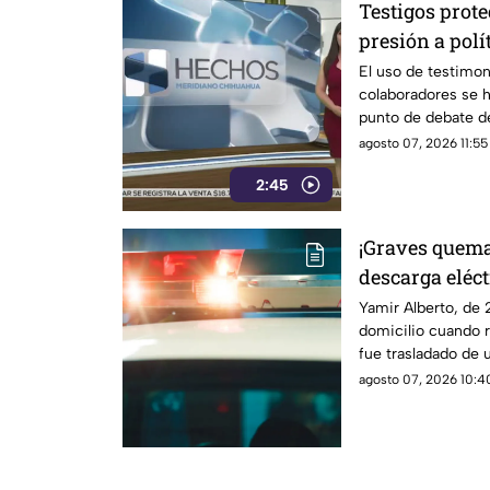
Testigos prot
presión a polí
a exgobernado
El uso de testimon
colaboradores se 
Ayotzinapa
punto de debate de
judicial, luego de
agosto 07, 2026 11:55
diversas ocasiones
2:45
Transformación cu
Unidos contra pres
sido empleado en 
¡Graves quem
México.
descarga eléct
expuesto en b
Yamir Alberto, de 
domicilio cuando r
fue trasladado de 
lesiones de segund
agosto 07, 2026 10:40