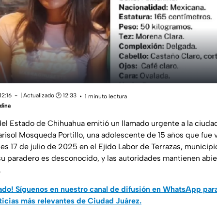
12:16
| Actualizado 🕑 12:33
1 minuto lectura
dina
 del Estado de Chihuahua emitió un llamado urgente a la ciuda
arisol Mosqueda Portillo, una adolescente de 15 años que fue v
es 17 de julio de 2025 en el Ejido Labor de Terrazas, municip
u paradero es desconocido, y las autoridades mantienen abie
.
do! Síguenos en nuestro canal de difusión en WhatsApp par
ticias más relevantes de Ciudad Juárez.