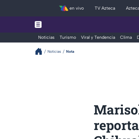
en vivo
TV Azteca
Aztec
Noticias
Turismo
Viral y Tendencia
Clima
D
Noticias
Nota
Mariso
report