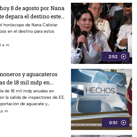
hoy 8 de agosto por Nana
te depara el destino este
el horóscopo de Nana Calistar
os en el destino para estos
 a. m.
2:52
imoneros y aguacateros
as de 18 mil mdp en
ola de 18 mil mdp anuales en
n la salida de inspectores de EE.
xportación de aguacate y
s pérdidas
 p. m.
0:51