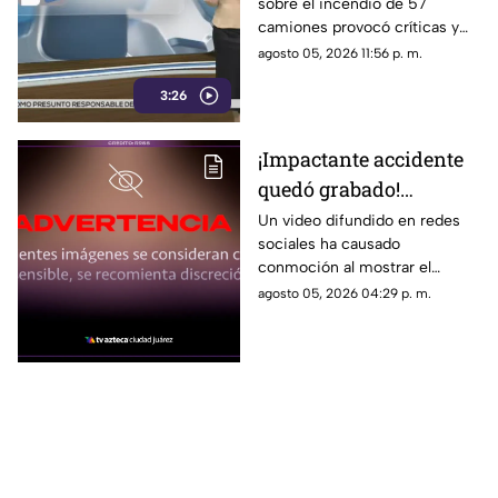
sobre el incendio de 57
lote 47 camiones de
camiones provocó críticas y
papitas
cuestionamientos a nivel
agosto 05, 2026 11:56 p. m.
nacional.
3:26
¡Impactante accidente
quedó grabado!
Montacargas atropella
Un video difundido en redes
sociales ha causado
a un trabajador en una
conmoción al mostrar el
zona portuaria y el
momento en que un trabajador
agosto 05, 2026 04:29 p. m.
video se vuelve viral
es atropellado por un
montacargas mientras
caminaba por una zona
portuaria.