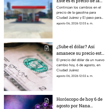
Este es el precio de la
gasolina para Ciudad
Continúan los cambios en el
precio de la gasolina para
Juárez y El Paso
Ciudad Juárez y El paso para
hoy, 6 de agosto
agosto 06, 2026 12:03 a. m.
¿Sube el dólar? Así
amanece su precio este
jueves en Ciudad
El precio del dólar da un nuevo
cambio hoy, 6 de agosto, en
Juárez
Ciudad Juárez
agosto 06, 2026 12:02 a. m.
Horóscopo de hoy 6 de
agosto por Nana