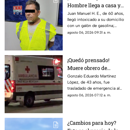
Hombre llega a casa y
rocía a su hija y esposa
Juan Manuel H. E., de 60 años,
llegó intoxicado a su domicilio
con gasolina para
con un galón de gasolina;
intentar matarlas
agentes de la DEVIFG lo
agosto 06, 2026 09:31 a. m.
arrestaron tras rociar a la joven
y hallarle dosis de cristal
¡Quedó prensado!
Muere obrero de
maquiladora tras
Gonzalo Eduardo Martínez
López, de 43 años, fue
caerle maquinaria
trasladado de emergencia al
pesada en Ciudad
Hospital 66 del IMSS tras
agosto 06, 2026 07:12 a. m.
Juárez
quedar prensado por un equipo
industrial, donde falleció
debido a las severas lesiones.
¿Cambios para hoy?