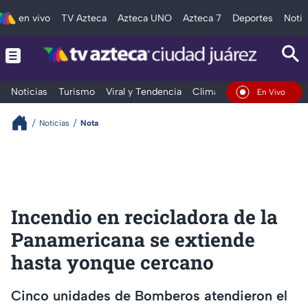
en vivo
TV Azteca
Azteca UNO
Azteca 7
Deportes
Notic
Noticias
Turismo
Viral y Tendencia
Clima
Deportes
Espec
En Vivo
Noticias
Nota
Incendio en recicladora de la
Panamericana se extiende
hasta yonque cercano
Cinco unidades de Bomberos atendieron el