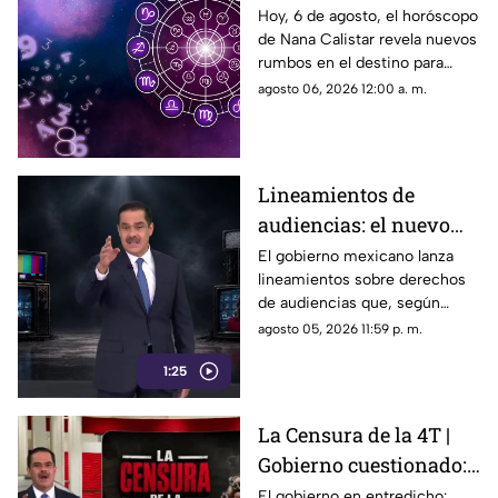
Calistar: Estos signos
Hoy, 6 de agosto, el horóscopo
de Nana Calistar revela nuevos
deben cuidar su SALUD
rumbos en el destino para
estos signos
agosto 06, 2026 12:00 a. m.
Lineamientos de
audiencias: el nuevo
mecanismo del
El gobierno mexicano lanza
lineamientos sobre derechos
gobierno para censurar
de audiencias que, según
medios y blindar la
críticos, no protegen al
agosto 05, 2026 11:59 p. m.
corrupción en México
ciudadano sino que blindan al
1:25
morenismo y censuran
denuncias de corrupción,
ineptitud y vínculos con el
La Censura de la 4T |
crimen organizado.
Gobierno cuestionado:
relatos falsos,
El gobierno en entredicho: