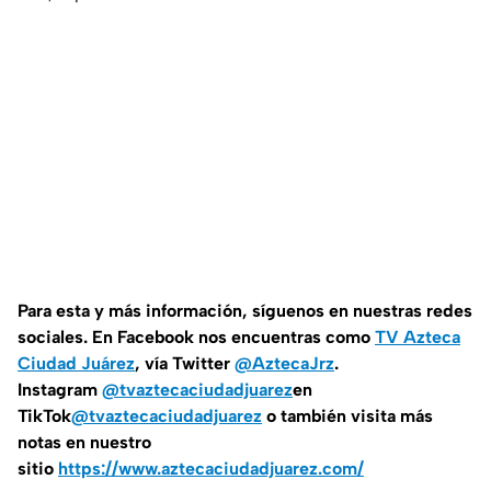
Para esta y más información, síguenos en nuestras redes
sociales. En Facebook nos encuentras como
TV Azteca
Ciudad Juárez
, vía Twitter
@AztecaJrz
.
Instagram
@tvaztecaciudadjuarez
en
TikTok
@tvaztecaciudadjuarez
o también visita más
notas en nuestro
sitio
https://www.aztecaciudadjuarez.com/