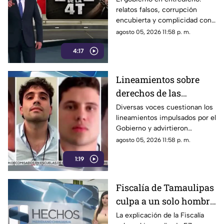
relatos falsos, corrupción
corrupción encubierta
encubierta y complicidad con
y complicidad
el crimen
agosto 05, 2026 11:58 p. m.
4:17
Lineamientos sobre
derechos de las
audiencias son
Diversas voces cuestionan los
lineamientos impulsados por el
CENSURA disfrazada
Gobierno y advirtieron
posibles riesgos para los
agosto 05, 2026 11:58 p. m.
medios.
1:19
Fiscalía de Tamaulipas
culpa a un solo hombre
por el incendio de un
La explicación de la Fiscalía