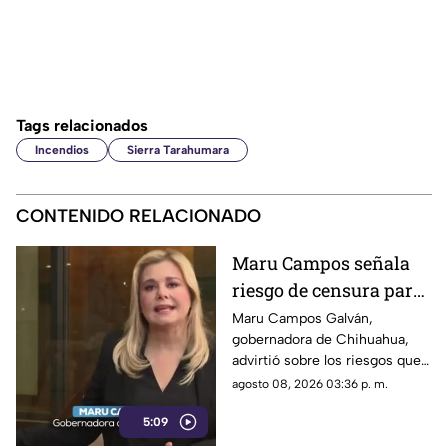
Tags relacionados
Incendios
Sierra Tarahumara
CONTENIDO RELACIONADO
Maru Campos señala
riesgo de censura para
medios y periodistas
Maru Campos Galván,
gobernadora de Chihuahua,
ante nuevos
advirtió sobre los riesgos que
lineamientos de
podrían representar los nuevos
agosto 08, 2026 03:36 p. m.
audiencias
lineamientos para los derechos
5:09
de las audiencias y la libertad
de expresión. Señaló que estas