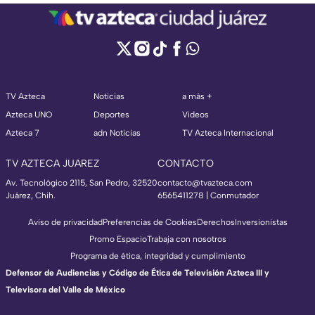
TV Azteca
Noticias
a más +
Azteca UNO
Deportes
Videos
Azteca 7
adn Noticias
TV Azteca Internacional
TV AZTECA JUAREZ
CONTACTO
Av. Tecnológico 2115, San Pedro, 32520
contacto@tvazteca.com
Juárez, Chih.
6565411278 | Conmutador
Aviso de privacidad
Preferencias de Cookies
Derechos
Inversionistas
Promo Espacio
Trabaja con nosotros
Programa de ética, integridad y cumplimiento
Defensor de Audiencias y Código de Ética de Televisión Azteca III y
Televisora del Valle de México