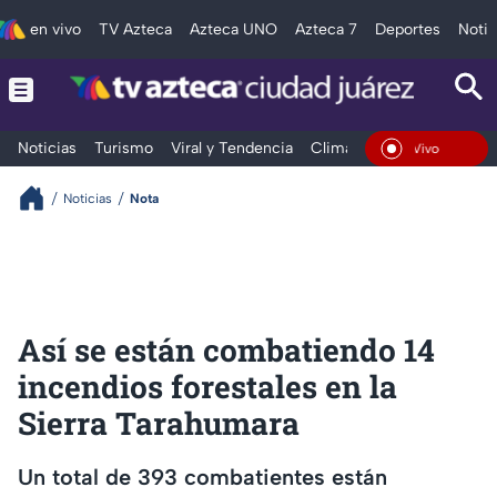
en vivo
TV Azteca
Azteca UNO
Azteca 7
Deportes
Notic
Noticias
Turismo
Viral y Tendencia
Clima
Deportes
Espec
En Vivo
Noticias
Nota
Así se están combatiendo 14
incendios forestales en la
Sierra Tarahumara
Un total de 393 combatientes están