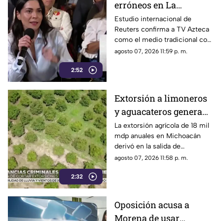
erróneos en La
Mañanera: Estudio de
Estudio internacional de
Reuters confirma a TV Azteca
Reuters confirma
como el medio tradicional con
liderazgo de TV Azteca
mayor alcance y credibilidad
agosto 07, 2026 11:59 p. m.
en alcance y
en México, tras
credibilidad
2:52
inconsistencias en La
Mañanera
Extorsión a limoneros
y aguacateros genera
pérdidas de 18 mil mdp
La extorsión agrícola de 18 mil
mdp anuales en Michoacán
en Michoacán
derivó en la salida de
inspectores de EE. UU.,
agosto 07, 2026 11:58 p. m.
frenando la exportación de
2:32
aguacate y provocando
severas pérdidas
Oposición acusa a
Morena de usar