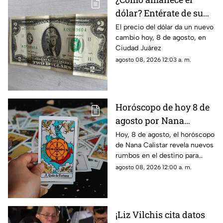
dólar? Entérate de su
precio hoy, 8 de agosto,
El precio del dólar da un nuevo
cambio hoy, 8 de agosto, en
en Ciudad Juárez
Ciudad Juárez
agosto 08, 2026 12:03 a. m.
Horóscopo de hoy 8 de
agosto por Nana
Calistar: ¿Qué te depara
Hoy, 8 de agosto, el horóscopo
de Nana Calistar revela nuevos
el destino este sábado?
rumbos en el destino para
estos signos
agosto 08, 2026 12:00 a. m.
¡Liz Vilchis cita datos