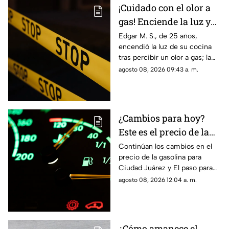
¡Cuidado con el olor a
gas! Enciende la luz y
genera explosión en
Edgar M. S., de 25 años,
encendió la luz de su cocina
vivienda de Ciudad
tras percibir un olor a gas; la
Juárez
chispante detonación le
agosto 08, 2026 09:43 a. m.
provocó quemaduras en el
60% de su cuerpo.
¿Cambios para hoy?
Este es el precio de la
gasolina para Ciudad
Continúan los cambios en el
precio de la gasolina para
Juárez y El Paso
Ciudad Juárez y El paso para
hoy, 8 de agosto
agosto 08, 2026 12:04 a. m.
¿Cómo amanece el