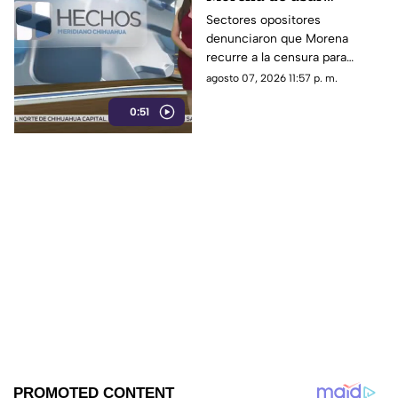
censura para ocultar
Sectores opositores
denunciaron que Morena
seńalamientos de
recurre a la censura para
narcopolítica
imponer su versión oficial y
agosto 07, 2026 11:57 p. m.
desestimar señalamientos que
0:51
vinculan a la 4T con la
narcopolítica.