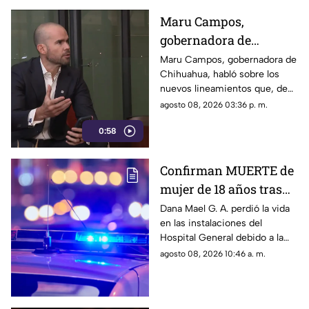
disposiciones podrían
Maru Campos,
utilizarse para sancionar a
gobernadora de
medios y periodistas críticos.
Chihuahua, advierte
Maru Campos, gobernadora de
Chihuahua, habló sobre los
riesgo para la libertad
nuevos lineamientos que, de
de expresión
acuerdo con su postura,
agosto 08, 2026 03:36 p. m.
podrían representar un riesgo
0:58
para la libertad de expresión y
convertirse en una forma de
censura impulsada desde el
Confirman MUERTE de
Gobierno Federal.
mujer de 18 años tras
ser atropellada en
Dana Mael G. A. perdió la vida
en las instalaciones del
Ciudad Juárez
Hospital General debido a la
gravedad de las lesiones
agosto 08, 2026 10:46 a. m.
provocadas por el fuerte
impacto.