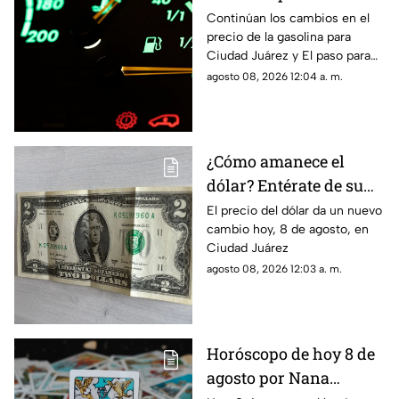
gasolina para Ciudad
Continúan los cambios en el
precio de la gasolina para
Juárez y El Paso
Ciudad Juárez y El paso para
hoy, 8 de agosto
agosto 08, 2026 12:04 a. m.
¿Cómo amanece el
dólar? Entérate de su
precio hoy, 8 de agosto,
El precio del dólar da un nuevo
cambio hoy, 8 de agosto, en
en Ciudad Juárez
Ciudad Juárez
agosto 08, 2026 12:03 a. m.
Horóscopo de hoy 8 de
agosto por Nana