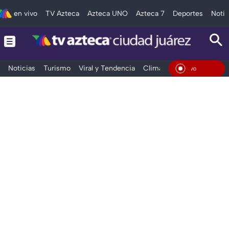
en vivo
TV Azteca
Azteca UNO
Azteca 7
Deportes
Notic
Noticias
Turismo
Viral y Tendencia
Clima
Deportes
Espec
En Vi