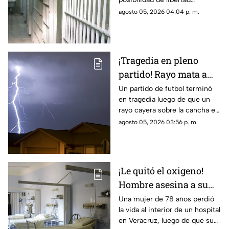
podrá jugar GTA VI
condicional protagonizó una
agosto 05, 2026 04:04 p. m.
inusual escena durante la
audiencia en la que recibió su
sentencia.
¡Tragedia en pleno
partido! Rayo mata a
futbolista y deja 12
Un partido de futbol terminó
en tragedia luego de que un
heridos (Videos)
rayo cayera sobre la cancha en
medio de una tormenta,
agosto 05, 2026 03:56 p. m.
provocando la muerte de un
jugador y dejando a otras 12
personas lesionadas.
¡Le quitó el oxigeno!
Hombre asesina a su
suegra mientras la
Una mujer de 78 años perdió
la vida al interior de un hospital
cuidaba dentro de un
en Veracruz, luego de que su
hospital