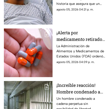
historia que asegura que un
historia que se hizo
joven vendió uno de sus
agosto 05, 2026 04:21 p. m.
viral
testículos a cambio de 1 millón
400 mil pesos, una
publicación que rápidamente
acumuló miles de reacciones,
¡Alerta por
comentarios y compartidos
medicamento retirado!
debido a lo inusual del
supuesto caso.
Sacan del mercado más
La Administración de
Alimentos y Medicamentos de
de 580 mil frascos con
Estados Unidos (FDA) ordenó
pastillas para la
el retiro de más de 580 mil
agosto 05, 2026 04:09 p. m.
presión por posible
frascos de un medicamento
riesgo de cáncer
utilizado para tratar la presión
arterial, luego de detectar una
impureza química que, con
¡Increíble reacción!
una exposición prolongada,
Hombre condenado a
podría aumentar el riesgo de
desarrollar cáncer.
cadena perpetua rompe
Un hombre condenado a
cadena perpetua sin
en llanto porque nunca
posibilidad de libertad