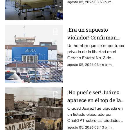
yerno presuntamente le
agosto 05, 2026 03:53 p. m.
retirara el suministro de
oxígeno mientras permanecía
bajo atención médica.
¡Era un supuesto
violador! Confirman
muerte de un interno
Un hombre que se encontraba
privado de la libertad en el
del Cereso 3 mientras
Cereso Estatal No. 3 de
recibía atención
Ciudad Juárez falleció la noche
agosto 05, 2026 03:46 p. m.
médica
del 4 de agosto mientras
permanecía hospitalizado en el
Hospital General, donde
recibía atención médica
¡No puede ser! Juárez
aparece en el top de las
ciudades más feas de
Ciudad Juárez fue ubicada en
un listado elaborado por
todo México según la
ChatGPT sobre las ciudades
IA: te decimos en qué
con la peor percepción
agosto 05, 2026 03:43 p. m.