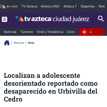
en vivo
TV Azteca
Azteca UNO
Azteca 7
Deportes
Notic
Noticias
Turismo
Viral y Tendencia
Clima
Deportes
Espec
En Viv
Noticias
Nota
Localizan a adolescente
desorientado reportado como
desaparecido en Urbivilla del
Cedro