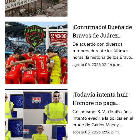
lugar quedó
estética de México, es decir
de las urbes más feas del país.
¡Confirmado! Dueña de
Bravos de Juárez
aclara si venderá al
De acuerdo con diversos
rumores durante las últimas
equipo; ¿desaparecerán
horas, la historia de los Bravos
como Indios de Juárez?
de Juárez en la frontera estaría
agosto 05, 2026 02:46 p. m.
llegando a su fin, ya que la
propietaria, Alejandra de la
Vega estaría analizando el
vender el club
¡Todavía intenta huir!
Hombre no paga
pensión alimentaria en
César Israel S. V., de 45 años,
intentó evadir a la policía en el
Ciudad Juárez
cruce de Carlos Marx y
Magneto; al consultar
agosto 05, 2026 12:56 p. m.
Plataforma Juárez, se detectó