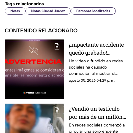
Tags relacionados
Notas
Notas Ciudad Juárez
Personas localizadas
CONTENIDO RELACIONADO
¡Impactante accidente
quedó grabado!
Montacargas atropella
Un video difundido en redes
sociales ha causado
a un trabajador en una
conmoción al mostrar el
zona portuaria y el
momento en que un trabajador
agosto 05, 2026 04:29 p. m.
video se vuelve viral
es atropellado por un
montacargas mientras
caminaba por una zona
portuaria.
¿Vendió un testículo
por más de un millón
de pesos? Esta es la
En redes sociales comenzó a
circular una sorprendente
verdad detrás de la